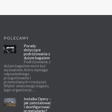
POLECAMY
Porady
dotyczące
podróżowania z
dużym bagażem
Podróżowanie z
dużym bagażem może być
wyzwaniem, które wymaga
odpowiedniego
przygotowania i
przemyślanych rozwiązań.
Wybór właściwego bagażu,
jego organizacja …
Instalka Opery –
jak zainstalować
i skonfigurować
przeglądarkę?