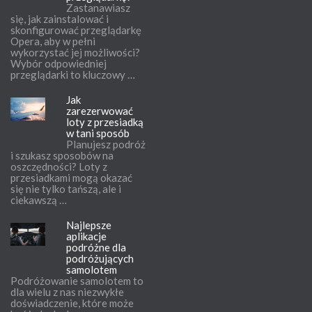
Zastanawiasz
się, jak zainstalować i
skonfigurować przeglądarkę
Opera, aby w pełni
wykorzystać jej możliwości?
Wybór odpowiedniej
przeglądarki to kluczowy …
Jak
zarezerwować
loty z przesiadką
w tani sposób
Planujesz podróż
i szukasz sposobów na
oszczędności? Loty z
przesiadkami mogą okazać
się nie tylko tańszą, ale i
ciekawszą …
Najlepsze
aplikacje
podróżne dla
podróżujących
samolotem
Podróżowanie samolotem to
dla wielu z nas niezwykłe
doświadczenie, które może