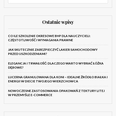
Ostatnie wpisy
CO ILE SZKOLENIE OKRESOWE BHP DLA NAUCZYCIELI:
CZĘSTOTLIWOŚĆ I WYMAGANIA PRAWNE
JAK SKUTECZNIE ZABEZPIECZYĆ LAKIER SAMOCHODOWY
PRZED USZKODZENIAMI?
ELEGANCJA I TRWAŁOŚĆ: DLACZEGO WARTO WYBRAĆ ŁÓŻKA
DĘBOWE?
LUCERNA GRANULOWANA DLA KONI – IDEALNE ŹRÓDŁO BIAŁKA I
ENERGII W DIECIE TWOJEGO WIERZCHOWCA
NOWOCZESNE ZASTOSOWANIA OPAKOWAŃ Z TEKTURY LITEJ
W PRZEMYŚLE E-COMMERCE