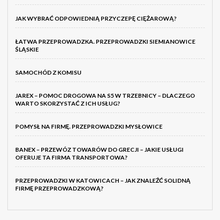
JAK WYBRAĆ ODPOWIEDNIĄ PRZYCZEPĘ CIĘŻAROWĄ?
ŁATWA PRZEPROWADZKA. PRZEPROWADZKI SIEMIANOWICE
ŚLĄSKIE
SAMOCHÓD Z KOMISU
JAREX – POMOC DROGOWA NA S5 W TRZEBNICY – DLACZEGO
WARTO SKORZYSTAĆ Z ICH USŁUG?
POMYSŁ NA FIRMĘ. PRZEPROWADZKI MYSŁOWICE
BANEX – PRZEWÓZ TOWARÓW DO GRECJI – JAKIE USŁUGI
OFERUJE TA FIRMA TRANSPORTOWA?
PRZEPROWADZKI W KATOWICACH – JAK ZNALEŹĆ SOLIDNĄ
FIRMĘ PRZEPROWADZKOWĄ?