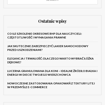
Ostatnie wpisy
CO ILE SZKOLENIE OKRESOWE BHP DLA NAUCZYCIELI:
CZĘSTOTLIWOŚĆ I WYMAGANIA PRAWNE
JAK SKUTECZNIE ZABEZPIECZYĆ LAKIER SAMOCHODOWY
PRZED USZKODZENIAMI?
ELEGANCJA I TRWAŁOŚĆ: DLACZEGO WARTO WYBRAĆ ŁÓŻKA
DĘBOWE?
LUCERNA GRANULOWANA DLA KONI – IDEALNE ŹRÓDŁO BIAŁKA I
ENERGII W DIECIE TWOJEGO WIERZCHOWCA
NOWOCZESNE ZASTOSOWANIA OPAKOWAŃ Z TEKTURY LITEJ
W PRZEMYŚLE E-COMMERCE