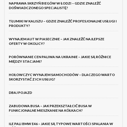
NAPRAWA SKRZYŃ BIEGÓW W ŁODZI – GDZIE ZNALEŹĆ
DOŚWIADCZONEGO SPECJALISTĘ?
TŁUMIKI W KALISZU – GDZIE ZNALEŹĆ PROFESJONALNE USŁUGI I
PRODUKTY?
WYNAJEM AUT W PIASECZNIE – JAK ZNALEŹĆ NAJLEPSZE
OFERTY W OKOLICY?
PORÓWNANIE CEN PALIWA NA UKRAINIE – JAKIE SĄ RÓŻNICE
MIĘDZY STACJAMI?
HOŁOWCZYC WYNAJEM SAMOCHODÓW – DLACZEGO WARTO
SKORZYSTAĆ Z ICH USŁUG?
DBAJ POJAZD
ZABUDOWA BUSA – JAK PRZEKSZTAŁCIĆ BUSA W
FUNKCJONALNE MIESZKANIE NA KÓŁKACH?
ILE PALI BMW E46 – JAKIE SĄ TYPOWE WARTOŚCI SPALANIA W