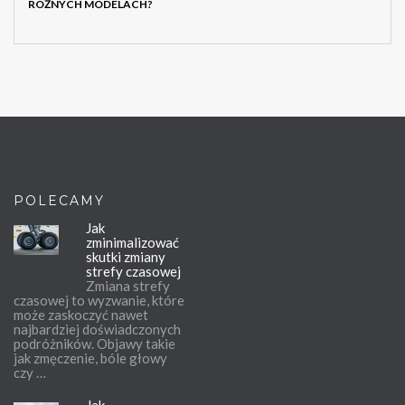
RÓŻNYCH MODELACH?
POLECAMY
Jak
zminimalizować
skutki zmiany
strefy czasowej
Zmiana strefy
czasowej to wyzwanie, które
może zaskoczyć nawet
najbardziej doświadczonych
podróżników. Objawy takie
jak zmęczenie, bóle głowy
czy …
Jak