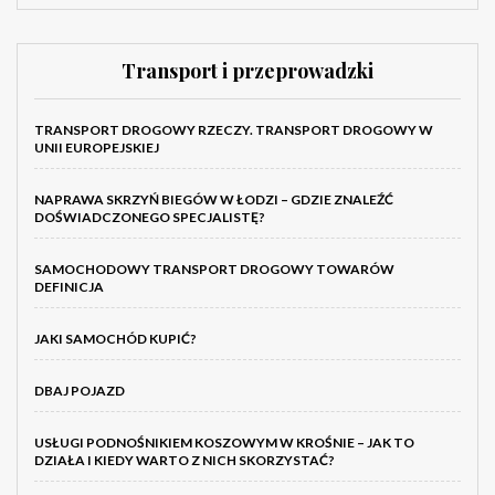
Transport i przeprowadzki
TRANSPORT DROGOWY RZECZY. TRANSPORT DROGOWY W
UNII EUROPEJSKIEJ
NAPRAWA SKRZYŃ BIEGÓW W ŁODZI – GDZIE ZNALEŹĆ
DOŚWIADCZONEGO SPECJALISTĘ?
SAMOCHODOWY TRANSPORT DROGOWY TOWARÓW
DEFINICJA
JAKI SAMOCHÓD KUPIĆ?
DBAJ POJAZD
USŁUGI PODNOŚNIKIEM KOSZOWYM W KROŚNIE – JAK TO
DZIAŁA I KIEDY WARTO Z NICH SKORZYSTAĆ?