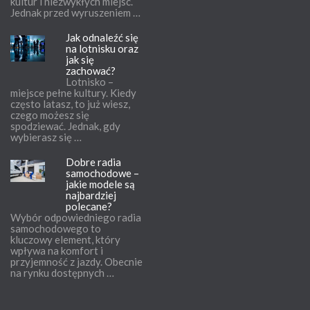
kultur i niezwykłych miejsc.
Jednak przed wyruszeniem …
Jak odnaleźć się
na lotnisku oraz
jak się
zachować?
Lotnisko –
miejsce pełne kultury. Kiedy
często latasz, to już wiesz,
czego możesz się
spodziewać. Jednak, gdy
wybierasz się …
Dobre radia
samochodowe –
jakie modele są
najbardziej
polecane?
Wybór odpowiedniego radia
samochodowego to
kluczowy element, który
wpływa na komfort i
przyjemność z jazdy. Obecnie
na rynku dostępnych …