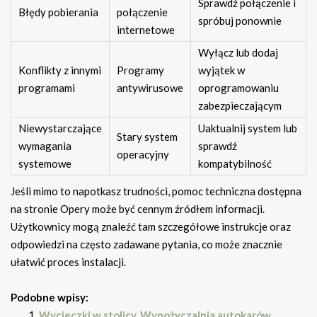
Sprawdź połączenie i
Błędy pobierania
połączenie
spróbuj ponownie
internetowe
Wyłącz lub dodaj
Konflikty z innymi
Programy
wyjątek w
programami
antywirusowe
oprogramowaniu
zabezpieczającym
Niewystarczające
Uaktualnij system lub
Stary system
wymagania
sprawdź
operacyjny
systemowe
kompatybilność
Jeśli mimo to napotkasz trudności, pomoc techniczna dostępna
na stronie Opery może być cennym źródłem informacji.
Użytkownicy mogą znaleźć tam szczegółowe instrukcje oraz
odpowiedzi na często zadawane pytania, co może znacznie
ułatwić proces instalacji.
Podobne wpisy:
Wycieczki w stolicy. Wypożyczalnia autokarów,