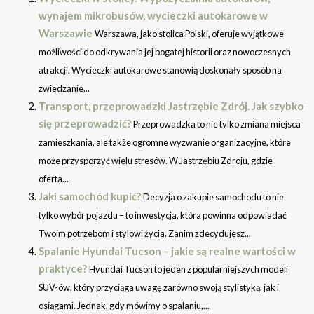
wynajem mikrobusów, wycieczki autokarowe w
Warszawie
Warszawa, jako stolica Polski, oferuje wyjątkowe
możliwości do odkrywania jej bogatej historii oraz nowoczesnych
atrakcji. Wycieczki autokarowe stanowią doskonały sposób na
zwiedzanie...
Transport, przeprowadzki Jastrzębie Zdrój. Jak szybko
się przeprowadzić?
Przeprowadzka to nie tylko zmiana miejsca
zamieszkania, ale także ogromne wyzwanie organizacyjne, które
może przysporzyć wielu stresów. W Jastrzębiu Zdroju, gdzie
oferta...
Jaki samochód kupić?
Decyzja o zakupie samochodu to nie
tylko wybór pojazdu – to inwestycja, która powinna odpowiadać
Twoim potrzebom i stylowi życia. Zanim zdecydujesz...
Spalanie Hyundai Tucson – jakie są realne wartości w
praktyce?
Hyundai Tucson to jeden z popularniejszych modeli
SUV-ów, który przyciąga uwagę zarówno swoją stylistyką, jak i
osiągami. Jednak, gdy mówimy o spalaniu,...