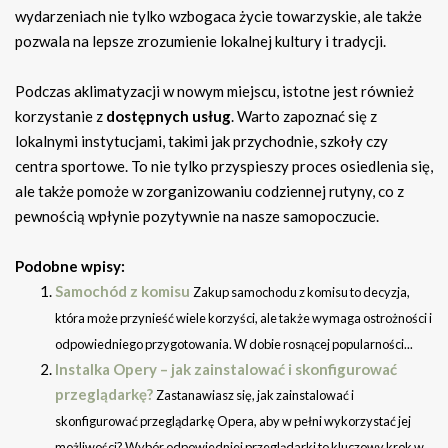
wydarzeniach nie tylko wzbogaca życie towarzyskie, ale także
pozwala na lepsze zrozumienie lokalnej kultury i tradycji.
Podczas aklimatyzacji w nowym miejscu, istotne jest również
korzystanie z
dostępnych usług
. Warto zapoznać się z
lokalnymi instytucjami, takimi jak przychodnie, szkoły czy
centra sportowe. To nie tylko przyspieszy proces osiedlenia się,
ale także pomoże w zorganizowaniu codziennej rutyny, co z
pewnością wpłynie pozytywnie na nasze samopoczucie.
Podobne wpisy:
Samochód z komisu
Zakup samochodu z komisu to decyzja,
która może przynieść wiele korzyści, ale także wymaga ostrożności i
odpowiedniego przygotowania. W dobie rosnącej popularności...
Instalka Opery – jak zainstalować i skonfigurować
przeglądarkę?
Zastanawiasz się, jak zainstalować i
skonfigurować przeglądarkę Opera, aby w pełni wykorzystać jej
możliwości? Wybór odpowiedniej przeglądarki to kluczowy krok w