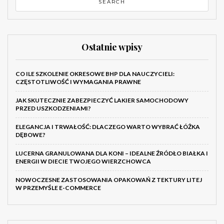
Ostatnie wpisy
CO ILE SZKOLENIE OKRESOWE BHP DLA NAUCZYCIELI:
CZĘSTOTLIWOŚĆ I WYMAGANIA PRAWNE
JAK SKUTECZNIE ZABEZPIECZYĆ LAKIER SAMOCHODOWY
PRZED USZKODZENIAMI?
ELEGANCJA I TRWAŁOŚĆ: DLACZEGO WARTO WYBRAĆ ŁÓŻKA
DĘBOWE?
LUCERNA GRANULOWANA DLA KONI – IDEALNE ŹRÓDŁO BIAŁKA I
ENERGII W DIECIE TWOJEGO WIERZCHOWCA
NOWOCZESNE ZASTOSOWANIA OPAKOWAŃ Z TEKTURY LITEJ
W PRZEMYŚLE E-COMMERCE