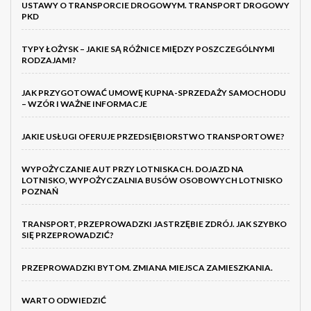
USTAWY O TRANSPORCIE DROGOWYM. TRANSPORT DROGOWY
PKD
TYPY ŁOŻYSK – JAKIE SĄ RÓŻNICE MIĘDZY POSZCZEGÓLNYMI
RODZAJAMI?
JAK PRZYGOTOWAĆ UMOWĘ KUPNA-SPRZEDAŻY SAMOCHODU
– WZÓR I WAŻNE INFORMACJE
JAKIE USŁUGI OFERUJE PRZEDSIĘBIORSTWO TRANSPORTOWE?
WYPOŻYCZANIE AUT PRZY LOTNISKACH. DOJAZD NA
LOTNISKO, WYPOŻYCZALNIA BUSÓW OSOBOWYCH LOTNISKO
POZNAŃ
TRANSPORT, PRZEPROWADZKI JASTRZĘBIE ZDRÓJ. JAK SZYBKO
SIĘ PRZEPROWADZIĆ?
PRZEPROWADZKI BYTOM. ZMIANA MIEJSCA ZAMIESZKANIA.
WARTO ODWIEDZIĆ