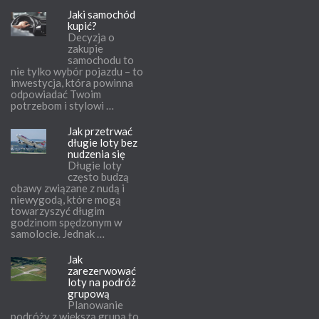
Jaki samochód
kupić?
Decyzja o
zakupie
samochodu to
nie tylko wybór pojazdu – to
inwestycja, która powinna
odpowiadać Twoim
potrzebom i stylowi …
Jak przetrwać
długie loty bez
nudzenia się
Długie loty
często budzą
obawy związane z nudą i
niewygodą, które mogą
towarzyszyć długim
godzinom spędzonym w
samolocie. Jednak …
Jak
zarezerwować
loty na podróż
grupową
Planowanie
podróży z większą grupą to