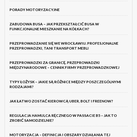
PORADY MOTORYZACYJNE
ZABUDOWA BUSA – JAK PRZEKSZTAŁCIĆ BUSA W
FUNKCJONALNE MIESZKANIE NA KÓŁKACH?
PRZEPROWADZANIE SIĘ WE WROCŁAWIU. PROFESJONALNE
PRZEPROWADZKI, TANI TRANSPORT MEBLI
PRZEPROWADZKI ZA GRANICĘ. PRZEPROWADZKI
MIĘDZYNARODOWE – CENNIK FIRMY PRZEPROWADZKOWEJ
TYPY ŁOŻYSK – JAKIE SĄ RÓŻNICE MIĘDZY POSZCZEGÓLNYMI
RODZAJAMI?
JAK ŁATWO ZOSTAĆ KIEROWCĄ UBER, BOLT I FREENOW?
REGULACJA HAMULCA RĘCZNEGO W PASSACIE B5 – JAK TO
ZROBIĆ SAMODZIELNIE?
MOTORYZACJA – DEFINICJA I OBSZARY DZIAŁANIA TEJ