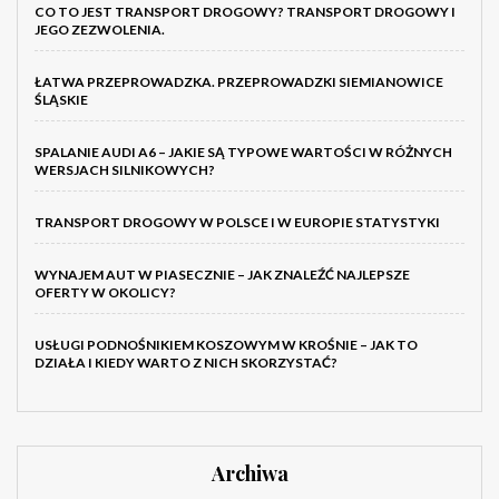
CO TO JEST TRANSPORT DROGOWY? TRANSPORT DROGOWY I
JEGO ZEZWOLENIA.
ŁATWA PRZEPROWADZKA. PRZEPROWADZKI SIEMIANOWICE
ŚLĄSKIE
SPALANIE AUDI A6 – JAKIE SĄ TYPOWE WARTOŚCI W RÓŻNYCH
WERSJACH SILNIKOWYCH?
TRANSPORT DROGOWY W POLSCE I W EUROPIE STATYSTYKI
WYNAJEM AUT W PIASECZNIE – JAK ZNALEŹĆ NAJLEPSZE
OFERTY W OKOLICY?
USŁUGI PODNOŚNIKIEM KOSZOWYM W KROŚNIE – JAK TO
DZIAŁA I KIEDY WARTO Z NICH SKORZYSTAĆ?
Archiwa