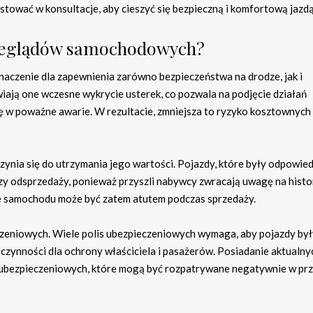
estować w konsultacje, aby cieszyć się bezpieczną i komfortową jazdą
przeglądów samochodowych?
czenie dla zapewnienia zarówno bezpieczeństwa na drodze, jak i
iają one wczesne wykrycie usterek, co pozwala na podjęcie działań
ę w poważne awarie. W rezultacie, zmniejsza to ryzyko kosztownyc
ynia się do utrzymania jego wartości. Pojazdy, które były odpowie
rzy odsprzedaży, ponieważ przyszli nabywcy zwracają uwagę na histo
samochodu może być zatem atutem podczas sprzedaży.
eniowych. Wiele polis ubezpieczeniowych wymaga, aby pojazdy był
 czynności dla ochrony właściciela i pasażerów. Posiadanie aktualny
 ubezpieczeniowych, które mogą być rozpatrywane negatywnie w pr