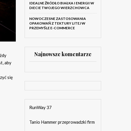
IDEALNE ŹRÓDŁO BIAŁKA I ENERGII W
DIECIE TWOJEGO WIERZCHOWCA
NOWOCZESNE ZASTOSOWANIA
OPAKOWAŃ Z TEKTURY LITEJ W
PRZEMYŚLE E-COMMERCE
Najnowsze komentarze
ażdy
t, aby
zyć się
RunWay 37
Tanio Hammer przeprowadzki firm