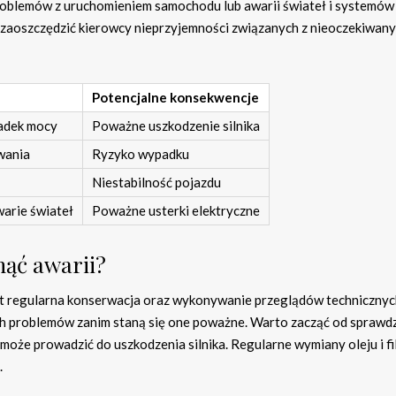
problemów z uruchomieniem samochodu lub awarii świateł i systemów
zaoszczędzić kierowcy nieprzyjemności związanych z nieoczekiwan
Potencjalne konsekwencje
padek mocy
Poważne uszkodzenie silnika
wania
Ryzyko wypadku
Niestabilność pojazdu
arie świateł
Poważne usterki elektryczne
nąć awarii?
est regularna konserwacja oraz wykonywanie przeglądów technicznyc
ch problemów zanim staną się one poważne. Warto zacząć od sprawd
może prowadzić do uszkodzenia silnika. Regularne wymiany oleju i fi
.