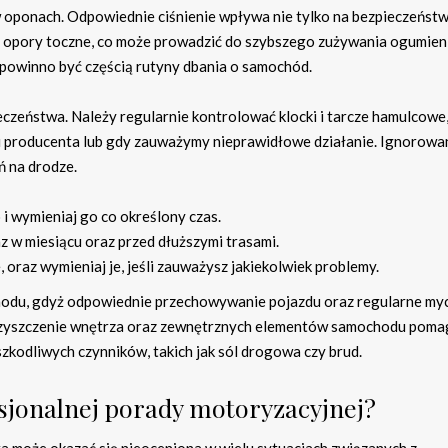
 oponach. Odpowiednie ciśnienie wpływa nie tylko na bezpieczeństw
sza opory toczne, co może prowadzić do szybszego zużywania ogumien
 powinno być częścią rutyny dbania o samochód.
czeństwa. Należy regularnie kontrolować klocki i tarcze hamulcowe,
 producenta lub gdy zauważymy nieprawidłowe działanie. Ignorowa
 na drodze.
 i wymieniaj go co określony czas.
z w miesiącu oraz przed dłuższymi trasami.
, oraz wymieniaj je, jeśli zauważysz jakiekolwiek problemy.
chodu, gdyż odpowiednie przechowywanie pojazdu oraz regularne my
czyszczenie wnętrza oraz zewnętrznych elementów samochodu poma
szkodliwych czynników, takich jak sól drogowa czy brud.
esjonalnej porady motoryzacyjnej?