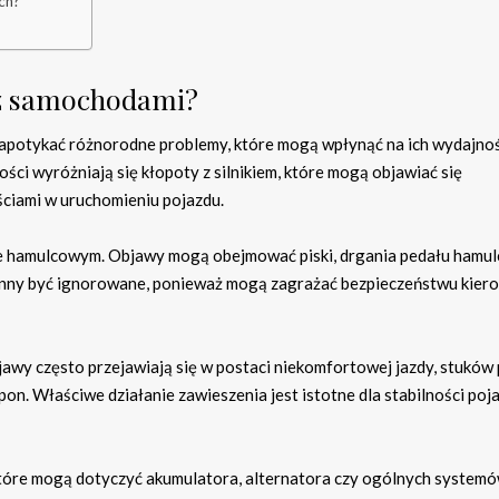
ch?
 z samochodami?
napotykać różnorodne problemy, które mogą wpłynąć na ich wydajno
ści wyróżniają się kłopoty z silnikiem, które mogą objawiać się
ściami w uruchomieniu pojazdu.
 hamulcowym. Objawy mogą obejmować piski, drgania pedału hamul
ny być ignorowane, ponieważ mogą zagrażać bezpieczeństwu kiero
jawy często przejawiają się w postaci niekomfortowej jazdy, stuków
n. Właściwe działanie zawieszenia jest istotne dla stabilności poj
tóre mogą dotyczyć akumulatora, alternatora czy ogólnych system