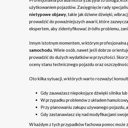
Profesjonalna porada motoryzacyjna to usługa, któr
użytkowaniem pojazdów. Zasięgnięcie rady specjalis
nietypowe objawy
, takie jak dziwne dźwięki, wibr
prowadzić do poważniejszych awarii, które zazwycza
ekspertem, aby zidentyfikować źródło problemu, zan
Innym istotnym momentem, w którym profesjonalna 
samochodu
. Wiele osób, nawet jeśli dobrze orient
prowadzić do dużych wydatków w przyszłości. Skorzys
oceny stanu technicznego pojazdu oraz oszczędności,
Oto kilka sytuacji, w których warto rozważyć konsulta
Gdy zauważasz niepokojące dźwięki silnika lub
W przypadku problemów z układem hamulcowym
Przy planowaniu zakupu używanego pojazdu, ab
Gdy zastanawiasz się nad modyfikacjami swoje
W każdym z tych przypadków fachowa pomoc może zao