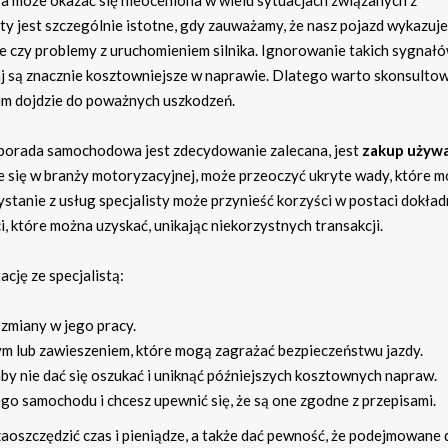
a może okazać się nieoceniona w wielu sytuacjach związanych z
ty jest szczególnie istotne, gdy zauważamy, że nasz pojazd wykazuje
acje czy problemy z uruchomieniem silnika. Ignorowanie takich sygna
j są znacznie kosztowniejsze w naprawie. Dlatego warto skonsultow
im dojdzie do poważnych uszkodzeń.
porada samochodowa jest zdecydowanie zalecana, jest
zakup używ
uje się w branży motoryzacyjnej, może przeoczyć ukryte wady, które 
tanie z usług specjalisty może przynieść korzyści w postaci dokład
 które można uzyskać, unikając niekorzystnych transakcji.
cję ze specjalistą:
 zmiany w jego pracy.
 lub zawieszeniem, które mogą zagrażać bezpieczeństwu jazdy.
y nie dać się oszukać i uniknąć późniejszych kosztownych napraw.
go samochodu i chcesz upewnić się, że są one zgodne z przepisami.
szczędzić czas i pieniądze, a także dać pewność, że podejmowane 