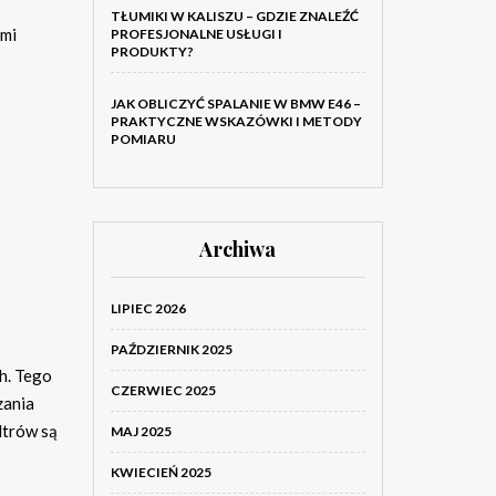
TŁUMIKI W KALISZU – GDZIE ZNALEŹĆ
ymi
PROFESJONALNE USŁUGI I
PRODUKTY?
JAK OBLICZYĆ SPALANIE W BMW E46 –
PRAKTYCZNE WSKAZÓWKI I METODY
POMIARU
Archiwa
LIPIEC 2026
PAŹDZIERNIK 2025
h. Tego
CZERWIEC 2025
zania
ltrów są
MAJ 2025
KWIECIEŃ 2025