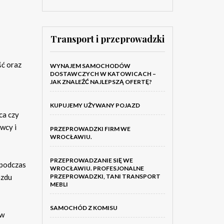
Transport i przeprowadzki
ść oraz
WYNAJEM SAMOCHODÓW
DOSTAWCZYCH W KATOWICACH –
JAK ZNALEŹĆ NAJLEPSZĄ OFERTĘ?
KUPUJEMY UŻYWANY POJAZD
ca czy
wcy i
PRZEPROWADZKI FIRM WE
WROCŁAWIU.
PRZEPROWADZANIE SIĘ WE
 podczas
WROCŁAWIU. PROFESJONALNE
PRZEPROWADZKI, TANI TRANSPORT
azdu
MEBLI
SAMOCHÓD Z KOMISU
ów