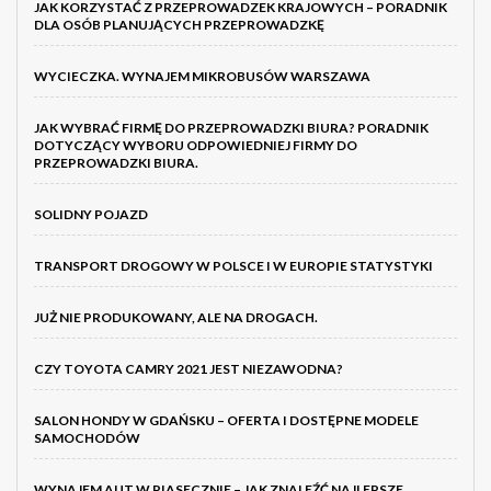
JAK KORZYSTAĆ Z PRZEPROWADZEK KRAJOWYCH – PORADNIK
DLA OSÓB PLANUJĄCYCH PRZEPROWADZKĘ
WYCIECZKA. WYNAJEM MIKROBUSÓW WARSZAWA
JAK WYBRAĆ FIRMĘ DO PRZEPROWADZKI BIURA? PORADNIK
DOTYCZĄCY WYBORU ODPOWIEDNIEJ FIRMY DO
PRZEPROWADZKI BIURA.
SOLIDNY POJAZD
TRANSPORT DROGOWY W POLSCE I W EUROPIE STATYSTYKI
JUŻ NIE PRODUKOWANY, ALE NA DROGACH.
CZY TOYOTA CAMRY 2021 JEST NIEZAWODNA?
SALON HONDY W GDAŃSKU – OFERTA I DOSTĘPNE MODELE
SAMOCHODÓW
WYNAJEM AUT W PIASECZNIE – JAK ZNALEŹĆ NAJLEPSZE