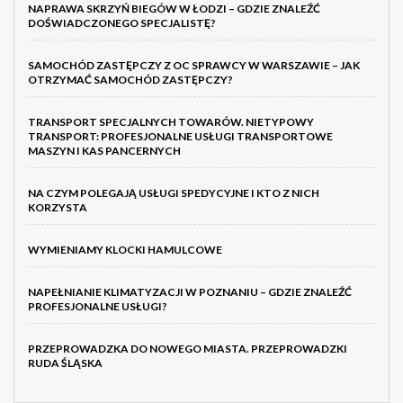
NAPRAWA SKRZYŃ BIEGÓW W ŁODZI – GDZIE ZNALEŹĆ
DOŚWIADCZONEGO SPECJALISTĘ?
SAMOCHÓD ZASTĘPCZY Z OC SPRAWCY W WARSZAWIE – JAK
OTRZYMAĆ SAMOCHÓD ZASTĘPCZY?
TRANSPORT SPECJALNYCH TOWARÓW. NIETYPOWY
TRANSPORT: PROFESJONALNE USŁUGI TRANSPORTOWE
MASZYN I KAS PANCERNYCH
NA CZYM POLEGAJĄ USŁUGI SPEDYCYJNE I KTO Z NICH
KORZYSTA
WYMIENIAMY KLOCKI HAMULCOWE
NAPEŁNIANIE KLIMATYZACJI W POZNANIU – GDZIE ZNALEŹĆ
PROFESJONALNE USŁUGI?
PRZEPROWADZKA DO NOWEGO MIASTA. PRZEPROWADZKI
RUDA ŚLĄSKA