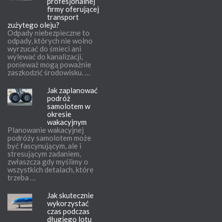
profesjonalnej
firmy oferującej
transport
zużytego oleju?
Odpady niebezpieczne to
odpady, których nie wolno
wyrzucać do śmieci ani
wylewać do kanalizacji,
ponieważ mogą poważnie
zaszkodzić środowisku. …
Jak zaplanować
podróż
samolotem w
okresie
wakacyjnym
Planowanie wakacyjnej
podróży samolotem może
być fascynującym, ale i
stresującym zadaniem,
zwłaszcza gdy myślimy o
wszystkich detalach, które
trzeba …
Jak skutecznie
wykorzystać
czas podczas
długiego lotu