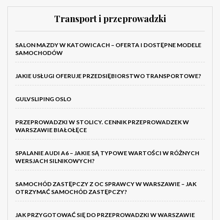
Transport i przeprowadzki
SALON MAZDY W KATOWICACH – OFERTA I DOSTĘPNE MODELE
SAMOCHODÓW
JAKIE USŁUGI OFERUJE PRZEDSIĘBIORSTWO TRANSPORTOWE?
GULVSLIPING OSLO
PRZEPROWADZKI W STOLICY. CENNIK PRZEPROWADZEK W
WARSZAWIE BIAŁOŁĘCE
SPALANIE AUDI A6 – JAKIE SĄ TYPOWE WARTOŚCI W RÓŻNYCH
WERSJACH SILNIKOWYCH?
SAMOCHÓD ZASTĘPCZY Z OC SPRAWCY W WARSZAWIE – JAK
OTRZYMAĆ SAMOCHÓD ZASTĘPCZY?
JAK PRZYGOTOWAĆ SIĘ DO PRZEPROWADZKI W WARSZAWIE