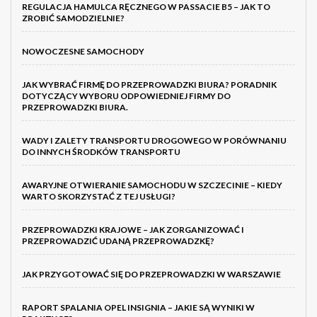
REGULACJA HAMULCA RĘCZNEGO W PASSACIE B5 – JAK TO
ZROBIĆ SAMODZIELNIE?
NOWOCZESNE SAMOCHODY
JAK WYBRAĆ FIRMĘ DO PRZEPROWADZKI BIURA? PORADNIK
DOTYCZĄCY WYBORU ODPOWIEDNIEJ FIRMY DO
PRZEPROWADZKI BIURA.
WADY I ZALETY TRANSPORTU DROGOWEGO W PORÓWNANIU
DO INNYCH ŚRODKÓW TRANSPORTU
AWARYJNE OTWIERANIE SAMOCHODU W SZCZECINIE – KIEDY
WARTO SKORZYSTAĆ Z TEJ USŁUGI?
PRZEPROWADZKI KRAJOWE – JAK ZORGANIZOWAĆ I
PRZEPROWADZIĆ UDANĄ PRZEPROWADZKĘ?
JAK PRZYGOTOWAĆ SIĘ DO PRZEPROWADZKI W WARSZAWIE
RAPORT SPALANIA OPEL INSIGNIA – JAKIE SĄ WYNIKI W