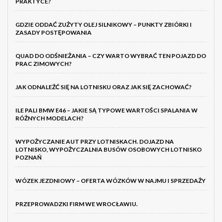
PRAKTYCE?
GDZIE ODDAĆ ZUŻYTY OLEJ SILNIKOWY – PUNKTY ZBIÓRKI I
ZASADY POSTĘPOWANIA
QUAD DO ODŚNIEŻANIA – CZY WARTO WYBRAĆ TEN POJAZD DO
PRAC ZIMOWYCH?
JAK ODNALEŹĆ SIĘ NA LOTNISKU ORAZ JAK SIĘ ZACHOWAĆ?
ILE PALI BMW E46 – JAKIE SĄ TYPOWE WARTOŚCI SPALANIA W
RÓŻNYCH MODELACH?
WYPOŻYCZANIE AUT PRZY LOTNISKACH. DOJAZD NA
LOTNISKO, WYPOŻYCZALNIA BUSÓW OSOBOWYCH LOTNISKO
POZNAŃ
WÓZEK JEZDNIOWY – OFERTA WÓZKÓW W NAJMU I SPRZEDAŻY
PRZEPROWADZKI FIRM WE WROCŁAWIU.