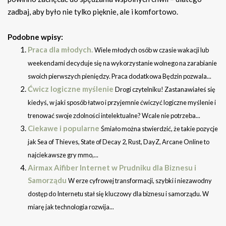
zadbaj, aby było nie tylko pięknie, ale i komfortowo.
Podobne wpisy:
Praca dla młodych.
Wiele młodych osób w czasie wakacji lub
weekendami decyduje się na wykorzystanie wolnego na zarabianie
swoich pierwszych pieniędzy. Praca dodatkowa Będzin pozwala...
Ćwicz logiczne myślenie
Drogi czytelniku! Zastanawiałeś się
kiedyś, w jaki sposób łatwo i przyjemnie ćwiczyć logiczne myślenie i
trenować swoje zdolności intelektualne? Wcale nie potrzeba...
Ciekawe i popularne
Śmiało można stwierdzić, że takie pozycje
jak Sea of Thieves, State of Decay 2, Rust, DayZ, Arcane Online to
najciekawsze gry mmo,...
Airmax Aifiber Internet w Prudniku dla Biznesu i
Samorządu
W erze cyfrowej transformacji, szybki i niezawodny
dostęp do Internetu stał się kluczowy dla biznesu i samorządu. W
miarę jak technologia rozwija...