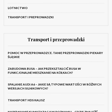
LOTNICTWO
TRANSPORT I PREPROWADZKI
Transport i przeprowadzki
POMOC W PRZEPROWADZCE. TANIE PRZEPROWADZKI PIEKARY
ŚLĄSKIE
ZABUDOWA BUSA – JAK PRZEKSZTAŁCIĆ BUSA W
FUNKCJONALNE MIESZKANIE NA KÓŁKACH?
SPALANIE AUDI A6 – JAKIE SĄ TYPOWE WARTOŚCI W RÓŻNYCH
WERSJACH SILNIKOWYCH?
TRANSPORT HDS KALISZ
NAPEŁNIANIE KLIMATYZACJI W POZNANIU – GDZIE ZNALEŹĆ