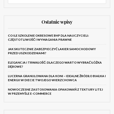
Ostatnie wpisy
CO ILE SZKOLENIE OKRESOWE BHP DLA NAUCZYCIELI:
CZĘSTOTLIWOŚĆ I WYMAGANIA PRAWNE
JAK SKUTECZNIE ZABEZPIECZYĆ LAKIER SAMOCHODOWY
PRZED USZKODZENIAMI?
ELEGANCJA I TRWAŁOŚĆ: DLACZEGO WARTO WYBRAĆ ŁÓŻKA
DĘBOWE?
LUCERNA GRANULOWANA DLA KONI – IDEALNE ŹRÓDŁO BIAŁKA I
ENERGII W DIECIE TWOJEGO WIERZCHOWCA
NOWOCZESNE ZASTOSOWANIA OPAKOWAŃ Z TEKTURY LITEJ
W PRZEMYŚLE E-COMMERCE