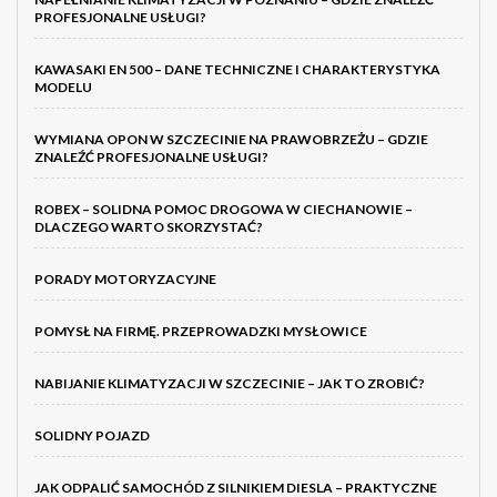
PROFESJONALNE USŁUGI?
KAWASAKI EN 500 – DANE TECHNICZNE I CHARAKTERYSTYKA
MODELU
WYMIANA OPON W SZCZECINIE NA PRAWOBRZEŻU – GDZIE
ZNALEŹĆ PROFESJONALNE USŁUGI?
ROBEX – SOLIDNA POMOC DROGOWA W CIECHANOWIE –
DLACZEGO WARTO SKORZYSTAĆ?
PORADY MOTORYZACYJNE
POMYSŁ NA FIRMĘ. PRZEPROWADZKI MYSŁOWICE
NABIJANIE KLIMATYZACJI W SZCZECINIE – JAK TO ZROBIĆ?
SOLIDNY POJAZD
JAK ODPALIĆ SAMOCHÓD Z SILNIKIEM DIESLA – PRAKTYCZNE