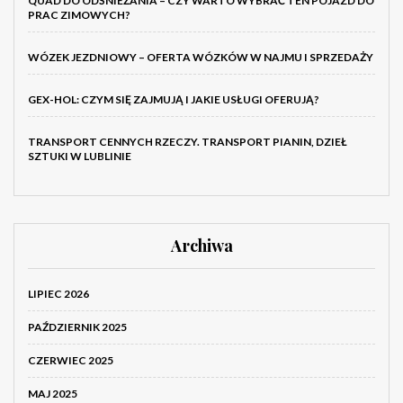
QUAD DO ODŚNIEŻANIA – CZY WARTO WYBRAĆ TEN POJAZD DO
PRAC ZIMOWYCH?
WÓZEK JEZDNIOWY – OFERTA WÓZKÓW W NAJMU I SPRZEDAŻY
GEX-HOL: CZYM SIĘ ZAJMUJĄ I JAKIE USŁUGI OFERUJĄ?
TRANSPORT CENNYCH RZECZY. TRANSPORT PIANIN, DZIEŁ
SZTUKI W LUBLINIE
Archiwa
LIPIEC 2026
PAŹDZIERNIK 2025
CZERWIEC 2025
MAJ 2025