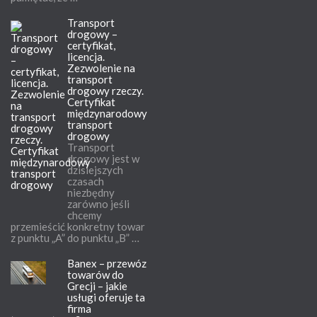
Transport
drogowy –
certyfikat,
licencja.
Zezwolenie na
transport
drogowy rzeczy.
Certyfikat
międzynarodowy
transport
drogowy
Transport
drogowy jest w
dzisiejszych
czasach
niezbędny
zarówno jeśli
chcemy
przemieścić konkretny towar
z punktu „A” do punktu „B” …
Banex – przewóz
towarów do
Grecji – jakie
usługi oferuje ta
firma