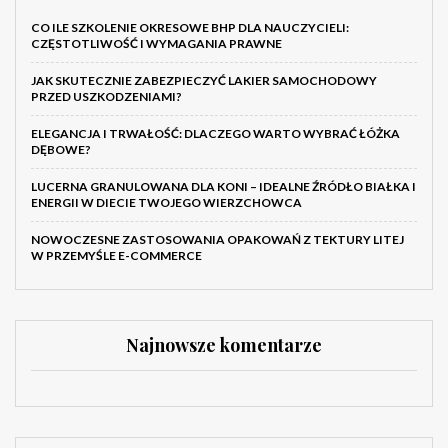
CO ILE SZKOLENIE OKRESOWE BHP DLA NAUCZYCIELI:
CZĘSTOTLIWOŚĆ I WYMAGANIA PRAWNE
JAK SKUTECZNIE ZABEZPIECZYĆ LAKIER SAMOCHODOWY
PRZED USZKODZENIAMI?
ELEGANCJA I TRWAŁOŚĆ: DLACZEGO WARTO WYBRAĆ ŁÓŻKA
DĘBOWE?
LUCERNA GRANULOWANA DLA KONI – IDEALNE ŹRÓDŁO BIAŁKA I
ENERGII W DIECIE TWOJEGO WIERZCHOWCA
NOWOCZESNE ZASTOSOWANIA OPAKOWAŃ Z TEKTURY LITEJ
W PRZEMYŚLE E-COMMERCE
Najnowsze komentarze