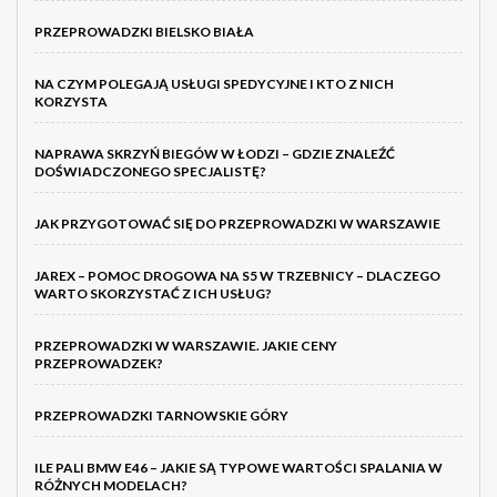
PRZEPROWADZKI BIELSKO BIAŁA
NA CZYM POLEGAJĄ USŁUGI SPEDYCYJNE I KTO Z NICH
KORZYSTA
NAPRAWA SKRZYŃ BIEGÓW W ŁODZI – GDZIE ZNALEŹĆ
DOŚWIADCZONEGO SPECJALISTĘ?
JAK PRZYGOTOWAĆ SIĘ DO PRZEPROWADZKI W WARSZAWIE
JAREX – POMOC DROGOWA NA S5 W TRZEBNICY – DLACZEGO
WARTO SKORZYSTAĆ Z ICH USŁUG?
PRZEPROWADZKI W WARSZAWIE. JAKIE CENY
PRZEPROWADZEK?
PRZEPROWADZKI TARNOWSKIE GÓRY
ILE PALI BMW E46 – JAKIE SĄ TYPOWE WARTOŚCI SPALANIA W
RÓŻNYCH MODELACH?