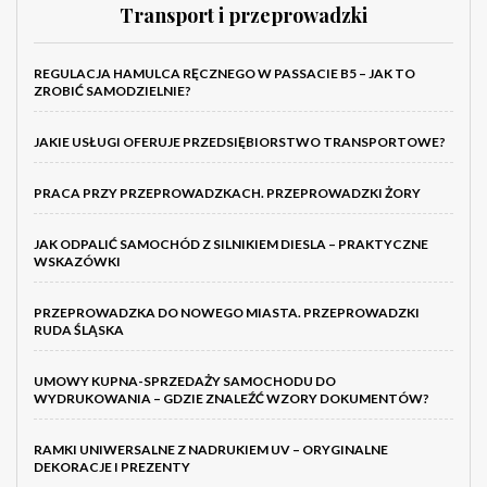
Transport i przeprowadzki
REGULACJA HAMULCA RĘCZNEGO W PASSACIE B5 – JAK TO
ZROBIĆ SAMODZIELNIE?
JAKIE USŁUGI OFERUJE PRZEDSIĘBIORSTWO TRANSPORTOWE?
PRACA PRZY PRZEPROWADZKACH. PRZEPROWADZKI ŻORY
JAK ODPALIĆ SAMOCHÓD Z SILNIKIEM DIESLA – PRAKTYCZNE
WSKAZÓWKI
PRZEPROWADZKA DO NOWEGO MIASTA. PRZEPROWADZKI
RUDA ŚLĄSKA
UMOWY KUPNA-SPRZEDAŻY SAMOCHODU DO
WYDRUKOWANIA – GDZIE ZNALEŹĆ WZORY DOKUMENTÓW?
RAMKI UNIWERSALNE Z NADRUKIEM UV – ORYGINALNE
DEKORACJE I PREZENTY