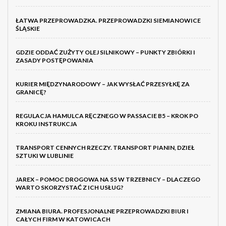
ŁATWA PRZEPROWADZKA. PRZEPROWADZKI SIEMIANOWICE
ŚLĄSKIE
GDZIE ODDAĆ ZUŻYTY OLEJ SILNIKOWY – PUNKTY ZBIÓRKI I
ZASADY POSTĘPOWANIA
KURIER MIĘDZYNARODOWY – JAK WYSŁAĆ PRZESYŁKĘ ZA
GRANICĘ?
REGULACJA HAMULCA RĘCZNEGO W PASSACIE B5 – KROK PO
KROKU INSTRUKCJA
TRANSPORT CENNYCH RZECZY. TRANSPORT PIANIN, DZIEŁ
SZTUKI W LUBLINIE
JAREX – POMOC DROGOWA NA S5 W TRZEBNICY – DLACZEGO
WARTO SKORZYSTAĆ Z ICH USŁUG?
ZMIANA BIURA. PROFESJONALNE PRZEPROWADZKI BIUR I
CAŁYCH FIRM W KATOWICACH