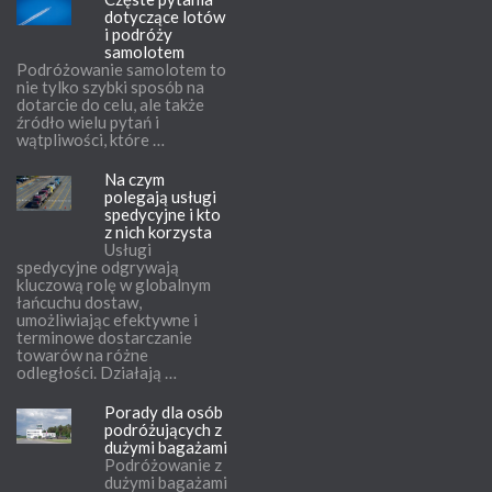
dotyczące lotów
i podróży
samolotem
Podróżowanie samolotem to
nie tylko szybki sposób na
dotarcie do celu, ale także
źródło wielu pytań i
wątpliwości, które …
Na czym
polegają usługi
spedycyjne i kto
z nich korzysta
Usługi
spedycyjne odgrywają
kluczową rolę w globalnym
łańcuchu dostaw,
umożliwiając efektywne i
terminowe dostarczanie
towarów na różne
odległości. Działają …
Porady dla osób
podróżujących z
dużymi bagażami
Podróżowanie z
dużymi bagażami