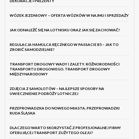
DEKORACJE I PREZENTY
WÓZEK JEZDNIOWY – OFERTA WÓZKÓW W NAJMU I SPRZEDAŻY
JAK ODNALEŹĆ SIĘ NA LOTNISKU ORAZ JAK SIĘ ZACHOWAĆ?
REGULACJA HAMULCA RĘCZNEGO W PASSACIE B5 – JAK TO
ZROBIĆ SAMODZIELNIE?
TRANSPORT DROGOWY WADY I ZALETY. RÓŻNORODNOŚCI
TRANSPORTU DROGOWEGO. TRANSPORT DROGOWY
MIĘDZYNARODOWY
ZDJĘCIA Z SAMOLOTÓW – NAJLEPSZE SPOSOBY NA
UWIECZNIENIE PODRÓŻY LOTNICZEJ
PRZEPROWADZKA DO NOWEGO MIASTA. PRZEPROWADZKI
RUDA ŚLĄSKA
DLACZEGO WARTO SKORZYSTAĆ Z PROFESJONALNEJ FIRMY
OFERUJĄCEJ TRANSPORT ZUŻYTEGO OLEJU?