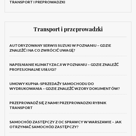
TRANSPORT I PREPROWADZKI
Transport i przeprowadzki
AUTORYZOWANY SERWIS SUZUKI W POZNANIU – GDZIE
ZNALEŹĆ I NA CO ZWRÓCIĆ UWAGĘ?
NAPEŁNIANIE KLIMATYZACJI W POZNANIU – GDZIE ZNALEŹĆ
PROFESJONALNE USŁUGI?
UMOWY KUPNA-SPRZEDAŻY SAMOCHODU DO
WYDRUKOWANIA – GDZIE ZNALEŹĆ WZORY DOKUMENTÓW?
PRZEPROWADŹ SIĘ Z NAMI! PRZEPROWADZKI RYBNIK
TRANSPORT
SAMOCHÓD ZASTĘPCZY Z OC SPRAWCY W WARSZAWIE – JAK
OTRZYMAĆ SAMOCHÓD ZASTĘPCZY?