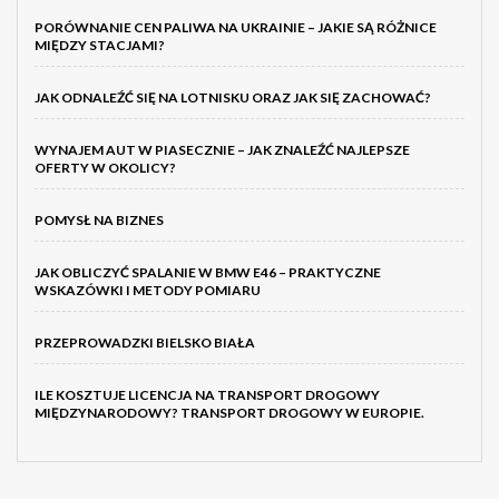
PORÓWNANIE CEN PALIWA NA UKRAINIE – JAKIE SĄ RÓŻNICE
MIĘDZY STACJAMI?
JAK ODNALEŹĆ SIĘ NA LOTNISKU ORAZ JAK SIĘ ZACHOWAĆ?
WYNAJEM AUT W PIASECZNIE – JAK ZNALEŹĆ NAJLEPSZE
OFERTY W OKOLICY?
POMYSŁ NA BIZNES
JAK OBLICZYĆ SPALANIE W BMW E46 – PRAKTYCZNE
WSKAZÓWKI I METODY POMIARU
PRZEPROWADZKI BIELSKO BIAŁA
ILE KOSZTUJE LICENCJA NA TRANSPORT DROGOWY
MIĘDZYNARODOWY? TRANSPORT DROGOWY W EUROPIE.