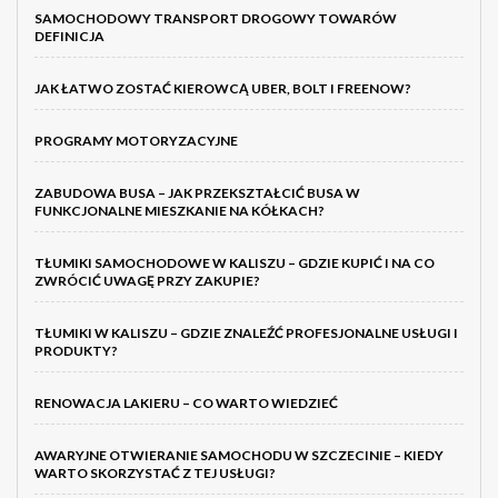
SAMOCHODOWY TRANSPORT DROGOWY TOWARÓW
DEFINICJA
JAK ŁATWO ZOSTAĆ KIEROWCĄ UBER, BOLT I FREENOW?
PROGRAMY MOTORYZACYJNE
ZABUDOWA BUSA – JAK PRZEKSZTAŁCIĆ BUSA W
FUNKCJONALNE MIESZKANIE NA KÓŁKACH?
TŁUMIKI SAMOCHODOWE W KALISZU – GDZIE KUPIĆ I NA CO
ZWRÓCIĆ UWAGĘ PRZY ZAKUPIE?
TŁUMIKI W KALISZU – GDZIE ZNALEŹĆ PROFESJONALNE USŁUGI I
PRODUKTY?
RENOWACJA LAKIERU – CO WARTO WIEDZIEĆ
AWARYJNE OTWIERANIE SAMOCHODU W SZCZECINIE – KIEDY
WARTO SKORZYSTAĆ Z TEJ USŁUGI?