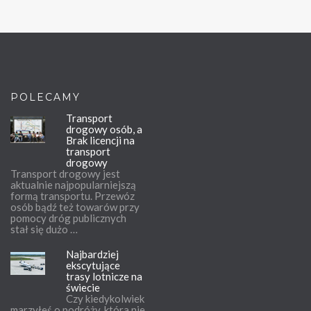
POLECAMY
Transport
drogowy osób, a
Brak licencji na
transport
drogowy
Transport drogowy jest
aktualnie najpopularniejszą
formą transportu. Przewóz
osób bądź też towarów przy
pomocy dróg publicznych
stał się dużo …
Najbardziej
ekscytujące
trasy lotnicze na
świecie
Czy kiedykolwiek
marzyłeś o podróży, która nie