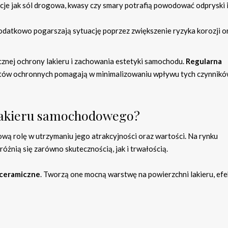
ncje jak sól drogowa, kwasy czy smary potrafią powodować odpryski 
dodatkowo pogarszają sytuację poprzez zwiększenie ryzyka korozji o
cznej ochrony lakieru i zachowania estetyki samochodu.
Regularna
tów ochronnych pomagają w minimalizowaniu wpływu tych czynnikó
ń lakieru samochodowego?
wą rolę w utrzymaniu jego atrakcyjności oraz wartości. Na rynku
óżnią się zarówno skutecznością, jak i trwałością.
 ceramiczne
. Tworzą one mocną warstwę na powierzchni lakieru, ef