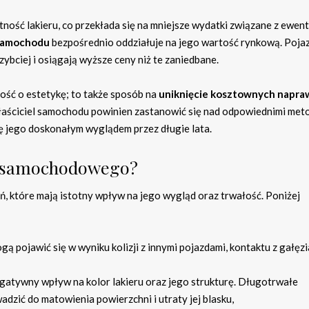
ność lakieru, co przekłada się na mniejsze wydatki związane z ewen
 samochodu
bezpośrednio oddziałuje na jego wartość rynkową. Poja
ybciej i osiągają wyższe ceny niż te zaniedbane.
łość o estetykę; to także sposób na
uniknięcie kosztownych napra
łaściciel samochodu powinien zastanowić się nad odpowiednimi met
ię jego doskonałym wyglądem przez długie lata.
ru samochodowego?
 które mają istotny wpływ na jego wygląd oraz trwałość. Poniżej
ą pojawić się w wyniku kolizji z innymi pojazdami, kontaktu z gałęz
gatywny wpływ na kolor lakieru oraz jego strukturę. Długotrwałe
zić do matowienia powierzchni i utraty jej blasku,