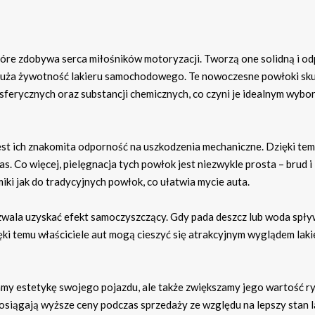
tóre zdobywa serca miłośników motoryzacji. Tworzą one solidną i o
łuża żywotność lakieru samochodowego. Te nowoczesne powłoki sku
ferycznych oraz substancji chemicznych, co czyni je idealnym wybo
t ich znakomita odporność na uszkodzenia mechaniczne. Dzięki temu
s. Co więcej, pielęgnacja tych powłok jest niezwykle prosta – brud i
iki jak do tradycyjnych powłok, co ułatwia mycie auta.
ala uzyskać efekt samoczyszczący. Gdy pada deszcz lub woda spły
ęki temu właściciele aut mogą cieszyć się atrakcyjnym wyglądem laki
amy estetykę swojego pojazdu, ale także zwiększamy jego wartość r
iągają wyższe ceny podczas sprzedaży ze względu na lepszy stan l