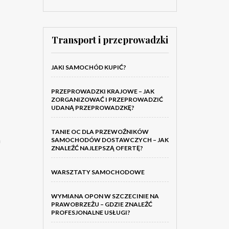
Transport i przeprowadzki
JAKI SAMOCHÓD KUPIĆ?
PRZEPROWADZKI KRAJOWE – JAK
ZORGANIZOWAĆ I PRZEPROWADZIĆ
UDANĄ PRZEPROWADZKĘ?
TANIE OC DLA PRZEWOŹNIKÓW
a
SAMOCHODÓW DOSTAWCZYCH – JAK
ZNALEŹĆ NAJLEPSZĄ OFERTĘ?
WARSZTATY SAMOCHODOWE
WYMIANA OPON W SZCZECINIE NA
PRAWOBRZEŻU – GDZIE ZNALEŹĆ
PROFESJONALNE USŁUGI?