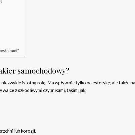
o?
 powłokami?
lakier samochodowy?
niezwykle istotną rolę. Ma wpływ nie tylko na estetykę, ale także n
w walce z szkodliwymi czynnikami, takimi jak:
zchni lub korozji.