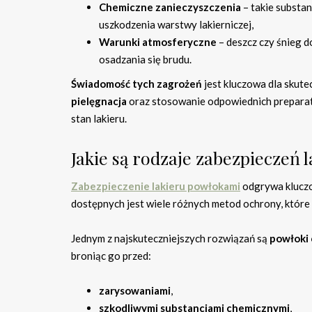
Chemiczne zanieczyszczenia
– takie substa
uszkodzenia warstwy lakierniczej,
Warunki atmosferyczne
– deszcz czy śnieg 
osadzania się brudu.
Świadomość tych zagrożeń
jest kluczowa dla skute
pielęgnacja
oraz stosowanie odpowiednich prepara
stan lakieru.
Jakie są rodzaje zabezpiecze
Zabezpieczenie lakieru powłokami
odgrywa kluczo
dostępnych jest wiele różnych metod ochrony, które r
Jednym z najskuteczniejszych rozwiązań są
powłoki
broniąc go przed:
zarysowaniami
,
szkodliwymi substancjami chemicznymi
,