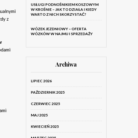
USŁUGI PODNOŚNIKIEM KOSZOWYM
W KROŚNIE – JAK TO DZIAŁA I KIEDY
tualnymi
WARTO Z NICH SKORZYSTAĆ?
zdy z
WÓZEK JEZDNIOWY – OFERTA
WÓZKÓW W NAJMU I SPRZEDAŻY
w
odami
Archiwa
LIPIEC 2026
PAŹDZIERNIK 2025
CZERWIEC 2025
iami
MAJ 2025
KWIECIEŃ 2025
MARZEC 2025