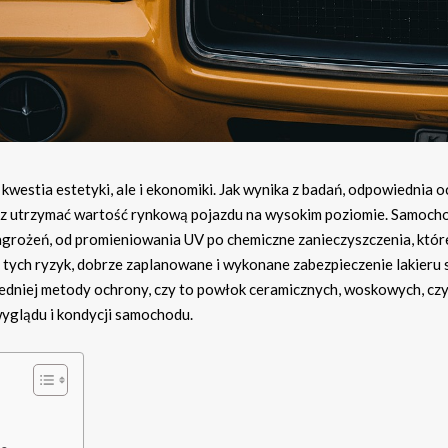
westia estetyki, ale i ekonomiki. Jak wynika z badań, odpowiednia 
az utrzymać wartość rynkową pojazdu na wysokim poziomie. Samocho
zagrożeń, od promieniowania UV po chemiczne zanieczyszczenia, któ
tych ryzyk, dobrze zaplanowane i wykonane zabezpieczenie lakieru s
niej metody ochrony, czy to powłok ceramicznych, woskowych, czy 
yglądu i kondycji samochodu.