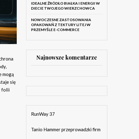
IDEALNE ŹRÓDŁO BIAŁKA I ENERGII W
DIECIE TWOJEGO WIERZCHOWCA
NOWOCZESNE ZASTOSOWANIA
OPAKOWAŃ Z TEKTURY LITEJ W
PRZEMYŚLE E-COMMERCE
Najnowsze komentarze
ochrona
dy,
re mogą
taje się
folii
RunWay 37
Tanio Hammer przeprowadzki firm