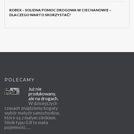
ROBEX – SOLIDNA POMOC DROGOWA W CIECHANOWIE –
DLACZEGO WARTO SKORZYSTAĆ?
POLECAMY
Już nie
produkowany,
ale na drogach.
W dzisiejszych
czasach znajdziemy bogaty
wybór małych samochodów,
które są z małym silnikiem.
Silnik typu 0.8 to mała
pojemność. …