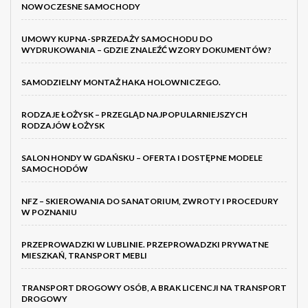
NOWOCZESNE SAMOCHODY
UMOWY KUPNA-SPRZEDAŻY SAMOCHODU DO
WYDRUKOWANIA – GDZIE ZNALEŹĆ WZORY DOKUMENTÓW?
SAMODZIELNY MONTAŻ HAKA HOLOWNICZEGO.
RODZAJE ŁOŻYSK – PRZEGLĄD NAJPOPULARNIEJSZYCH
RODZAJÓW ŁOŻYSK
SALON HONDY W GDAŃSKU – OFERTA I DOSTĘPNE MODELE
SAMOCHODÓW
NFZ – SKIEROWANIA DO SANATORIUM, ZWROTY I PROCEDURY
W POZNANIU
PRZEPROWADZKI W LUBLINIE. PRZEPROWADZKI PRYWATNE
MIESZKAŃ, TRANSPORT MEBLI
TRANSPORT DROGOWY OSÓB, A BRAK LICENCJI NA TRANSPORT
DROGOWY