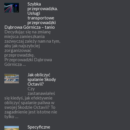
Szybka
przeprowadzka.
Usługi
transportowe
przeprowadzki
Dąbrowa Górnicza – tanio
Decydując się na zmianę
miejsca zamieszkania
zazwyczaj zależy nam na tym,
aby jak najszybciej
zorganizować
przeprowadzkę.
Przeprowadzki Dąbrowa
Górnicza …
Jak obliczyć
spalanie Skody
Octavii?
Czy
zastanawiałeś
się kiedyś, jak efektywnie
obliczyć spalanie paliwa w
swojej Skodzie Octavii? To
zagadnienie jest istotne nie
tylko …
Specyficzne