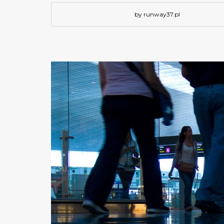
by runway37.pl