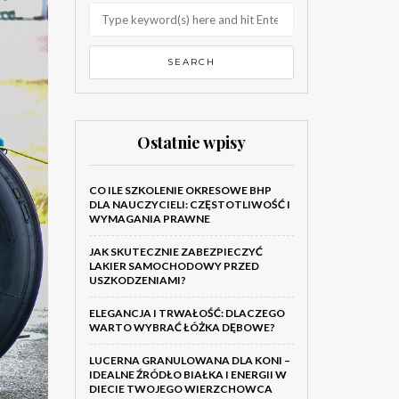
Ostatnie wpisy
CO ILE SZKOLENIE OKRESOWE BHP
DLA NAUCZYCIELI: CZĘSTOTLIWOŚĆ I
WYMAGANIA PRAWNE
JAK SKUTECZNIE ZABEZPIECZYĆ
LAKIER SAMOCHODOWY PRZED
USZKODZENIAMI?
ELEGANCJA I TRWAŁOŚĆ: DLACZEGO
WARTO WYBRAĆ ŁÓŻKA DĘBOWE?
LUCERNA GRANULOWANA DLA KONI –
IDEALNE ŹRÓDŁO BIAŁKA I ENERGII W
DIECIE TWOJEGO WIERZCHOWCA