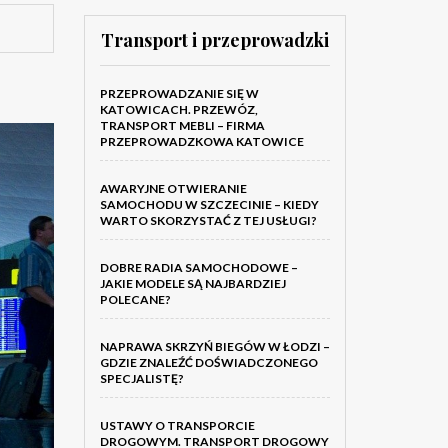
Transport i przeprowadzki
PRZEPROWADZANIE SIĘ W
KATOWICACH. PRZEWÓZ,
TRANSPORT MEBLI – FIRMA
PRZEPROWADZKOWA KATOWICE
AWARYJNE OTWIERANIE
SAMOCHODU W SZCZECINIE – KIEDY
WARTO SKORZYSTAĆ Z TEJ USŁUGI?
DOBRE RADIA SAMOCHODOWE –
JAKIE MODELE SĄ NAJBARDZIEJ
POLECANE?
NAPRAWA SKRZYŃ BIEGÓW W ŁODZI –
GDZIE ZNALEŹĆ DOŚWIADCZONEGO
SPECJALISTĘ?
USTAWY O TRANSPORCIE
DROGOWYM. TRANSPORT DROGOWY