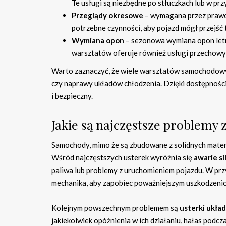
Te usługi są niezbędne po stłuczkach lub w prz
Przeglądy okresowe
– wymagana przez prawo 
potrzebne czynności, aby pojazd mógł przejść 
Wymiana opon
– sezonowa wymiana opon letnic
warsztatów oferuje również usługi przechow
Warto zaznaczyć, że wiele warsztatów samochodowy
czy naprawy układów chłodzenia. Dzięki dostępnośc
i bezpieczny.
Jakie są najczęstsze problemy
Samochody, mimo że są zbudowane z solidnych mater
Wśród najczęstszych usterek wyróżnia się
awarie si
paliwa lub problemy z uruchomieniem pojazdu. W pr
mechanika, aby zapobiec poważniejszym uszkodzeni
Kolejnym powszechnym problemem są
usterki ukł
jakiekolwiek opóźnienia w ich działaniu, hałas podc