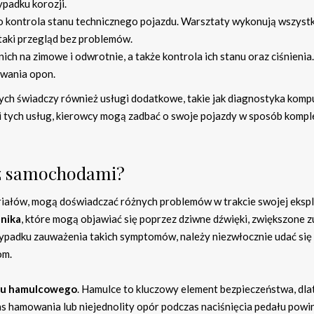
ypadku korozji.
kontrola stanu technicznego pojazdu. Warsztaty wykonują wszystk
taki przegląd bez problemów.
h na zimowe i odwrotnie, a także kontrola ich stanu oraz ciśnienia
ywania opon.
ch świadczy również usługi dodatkowe, takie jak diagnostyka kom
i tych usług, kierowcy mogą zadbać o swoje pojazdy w sposób komp
 z samochodami?
iałów, mogą doświadczać różnych problemów w trakcie swojej ekspl
lnika
, które mogą objawiać się poprzez dziwne dźwięki, zwiększone z
zypadku zauważenia takich symptomów, należy niezwłocznie udać się
om.
adu hamulcowego
. Hamulce to kluczowy element bezpieczeństwa, dl
zas hamowania lub niejednolity opór podczas naciśnięcia pedału powi