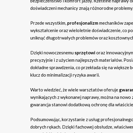
bezpieczeństwo i komfort jazdy. Rzetelne naprawy o
doświadczeni mechanicy znają różnorodne problemy,
Przede wszystkim,
profesjonalizm
mechaników zapew
wykształcenie oraz wieloletnie doświadczenie, co p
uniknąć długotrwałych problemów oraz kosztownyc
Dzięki nowoczesnemu
sprzętowi
oraz innowacyjnym
precyzyjnie i z użyciem najlepszych materiałów. Po
dokładne sprawdzenia, co przekłada się na większe 
klucz do minimalizacji ryzyka awarii.
Warto wiedzieć, że wiele warsztatów oferuje
gwara
wynikających z wykonanej naprawy, można na nowo z
gwarancja stanowi dodatkową ochronę dla właściciel
Podsumowując, korzystanie z usług profesjonalnego 
dobrych rękach. Dzięki fachowej obsłudze, właściw