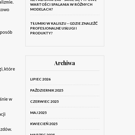
lizmie.
WARTOŚCI SPALANIA W RÓŻNYCH
tkowo
MODELACH?
TŁUMIKI W KALISZU – GDZIE ZNALEŹĆ
PROFESJONALNE USŁUGI I
 sposób
PRODUKTY?
Archiwa
, które
LIPIEC 2026
PAŹDZIERNIK 2025
śnie w
CZERWIEC 2025
MAJ 2025
cji
KWIECIEŃ 2025
azdów.
MARZEC 2025