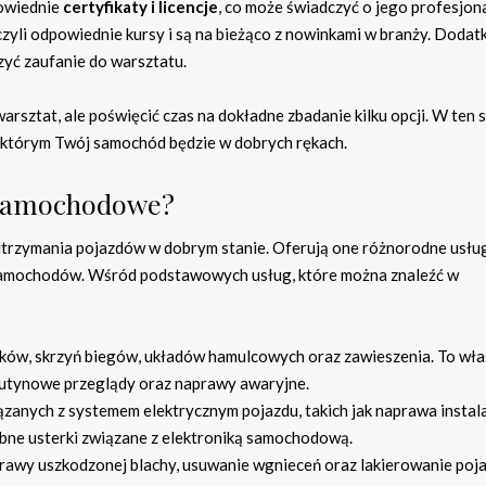
powiednie
certyfikaty i licencje
, co może świadczyć o jego profesjona
czyli odpowiednie kursy i są na bieżąco z nowinkami w branży. Doda
yć zaufanie do warsztatu.
arsztat, ale poświęcić czas na dokładne zbadanie kilku opcji. W ten
którym Twój samochód będzie w dobrych rękach.
y samochodowe?
zymania pojazdów w dobrym stanie. Oferują one różnorodne usługi
 samochodów. Wśród podstawowych usług, które można znaleźć w
ików, skrzyń biegów, układów hamulcowych oraz zawieszenia. To wła
rutynowe przeglądy oraz naprawy awaryjne.
anych z systemem elektrycznym pojazdu, takich jak naprawa instala
bne usterki związane z elektroniką samochodową.
rawy uszkodzonej blachy, usuwanie wgnieceń oraz lakierowanie poj