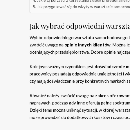
Jakie są korzyści z korzystania z usług profesjonalneg
Jak przygotować się do wizyty w warsztacie samoc
Jak wybrać odpowiedni warsz
Wybór odpowiedniego warsztatu samochodowego to k
zwrócić uwagę na
opinie innych klientów
. Można i
oceniających przedsiębiorstwa. Dobre opinie najczęś
Kolejnym ważnym czynnikiem jest
doświadczenie 
pracownicy posiadają odpowiednie umiejętności i wie
czy mają doświadczenie przy konkretnych markach 
Również należy zwrócić uwagę na
zakres oferowan
naprawach, podczas gdy inne oferują pełne spektru
Dzięki temu można uniknąć sytuacji, w której warszt
może prowadzić do dodatkowych kosztów i czasu oc