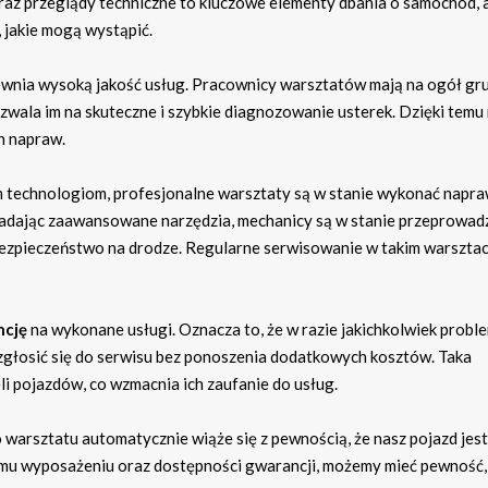
raz przeglądy techniczne to kluczowe elementy dbania o samochód, 
 jakie mogą wystąpić.
nia wysoką jakość usług. Pracownicy warsztatów mają na ogół g
ozwala im na skuteczne i szybkie diagnozowanie usterek. Dzięki tem
h napraw.
 technologiom, profesjonalne warsztaty są w stanie wykonać napr
siadając zaawansowane narzędzia, mechanicy są w stanie przeprowad
bezpieczeństwo na drodze. Regularne serwisowanie w takim warsztac
ncję
na wykonane usługi. Oznacza to, że w razie jakichkolwiek prob
głosić się do serwisu bez ponoszenia dodatkowych kosztów. Taka
i pojazdów, co wzmacnia ich zaufanie do usług.
warsztatu automatycznie wiąże się z pewnością, że nasz pojazd jes
emu wyposażeniu oraz dostępności gwarancji, możemy mieć pewność,