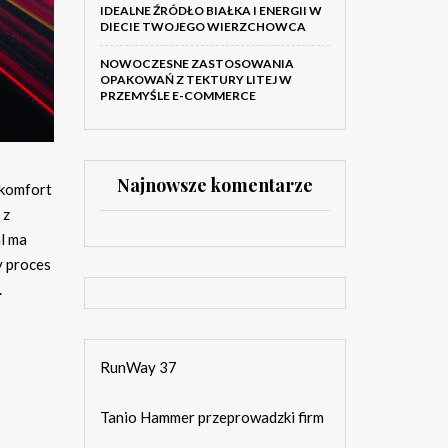
IDEALNE ŹRÓDŁO BIAŁKA I ENERGII W
DIECIE TWOJEGO WIERZCHOWCA
NOWOCZESNE ZASTOSOWANIA
OPAKOWAŃ Z TEKTURY LITEJ W
PRZEMYŚLE E-COMMERCE
Najnowsze komentarze
 komfort
 z
al ma
y proces
.
RunWay 37
Tanio Hammer przeprowadzki firm