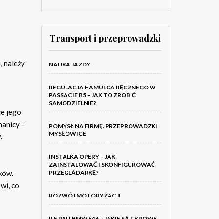
Transport i przeprowadzki
, należy
NAUKA JAZDY
REGULACJA HAMULCA RĘCZNEGO W
PASSACIE B5 – JAK TO ZROBIĆ
SAMODZIELNIE?
że jego
hanicy –
POMYSŁ NA FIRMĘ. PRZEPROWADZKI
MYSŁOWICE
.
INSTALKA OPERY – JAK
ZAINSTALOWAĆ I SKONFIGUROWAĆ
ków.
PRZEGLĄDARKĘ?
wi, co
ROZWÓJ MOTORYZACJI
ILE PALI BMW E46 – JAKIE SĄ TYPOWE