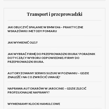
Transport i przeprowadzki
JAK OBLICZYĆ SPALANIE W BMW E46 – PRAKTYCZNE
WSKAZÓWKI I METODY POMIARU
JAK WYMIENIĆ OLEJ?
JAK WYBRAĆ FIRMĘ DO PRZEPROWADZKI BIURA? PORADNIK
DOTYCZĄCY WYBORU ODPOWIEDNIEJ FIRMY DO
PRZEPROWADZKI BIURA.
AUTORYZOWANY SERWIS SUZUKI W POZNANIU – GDZIE
ZNALEŹĆ I NA CO ZWRÓCIĆ UWAGĘ?
NAPRAWA AUTOKARÓW W JAROCINIE – GDZIE ZLECIĆ
PROFESJONALNE NAPRAWY?
WYMIENIAMY KLOCKI HAMULCOWE