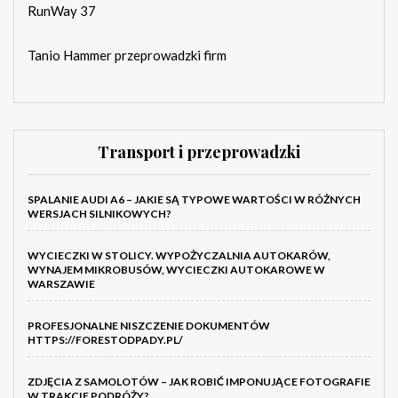
RunWay 37
Tanio Hammer przeprowadzki firm
Transport i przeprowadzki
SPALANIE AUDI A6 – JAKIE SĄ TYPOWE WARTOŚCI W RÓŻNYCH
WERSJACH SILNIKOWYCH?
WYCIECZKI W STOLICY. WYPOŻYCZALNIA AUTOKARÓW,
WYNAJEM MIKROBUSÓW, WYCIECZKI AUTOKAROWE W
WARSZAWIE
PROFESJONALNE NISZCZENIE DOKUMENTÓW
HTTPS://FORESTODPADY.PL/
ZDJĘCIA Z SAMOLOTÓW – JAK ROBIĆ IMPONUJĄCE FOTOGRAFIE
W TRAKCIE PODRÓŻY?