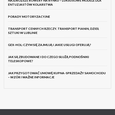
NAJDROŻSZE ROWERY NA RYNKU – LUKSUSOWE MODELE DLA
ENTUZJASTÓW KOLARSTWA
PORADY MOTORYZACYJNE
TRANSPORT CENNYCH RZECZY. TRANSPORT PIANIN, DZIEŁ
SZTUKI W LUBLINIE
GEX-HOL: CZYM SIĘ ZAJMUJĄ I JAKIE USŁUGI OFERUJĄ?
JAK SĄ ZBUDOWANE I DO CZEGO SŁUŻĄ PODNOŚNIKI
TELESKOPOWE?
JAK PRZYGOTOWAĆ UMOWĘ KUPNA-SPRZEDAŻY SAMOCHODU
– WZÓR I WAŻNE INFORMACJE