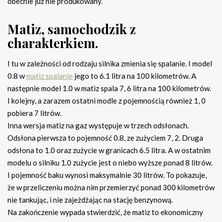
obecnie już nie produkowany.
Matiz, samochodzik z
charakterkiem.
I tu w zależności od rodzaju silnika zmienia się spalanie. I model
0.8 w
matiz spalanie
jego to 6.1 litra na 100 kilometrów. A
następnie model 1.0 w matiz spala 7, 6 litra na 100 kilometrów.
I kolejny, a zarazem ostatni modle z pojemnością również 1, 0
pobiera 7 litrów.
Inna wersja matiz na gaz występuje w trzech odsłonach.
Odsłona pierwsza to pojemność 0.8, ze zużyciem 7, 2. Druga
odsłona to 1.0 oraz zużycie w granicach 6.5 litra. A w ostatnim
modelu o silniku 1.0 zużycie jest o niebo wyższe ponad 8 litrów.
I pojemność baku wynosi maksymalnie 30 litrów. To pokazuje,
że w przeliczeniu można nim przemierzyć ponad 300 kilometrów
nie tankując, i nie zajeżdżając na stację benzynową.
Na zakończenie wypada stwierdzić, że matiz to ekonomiczny