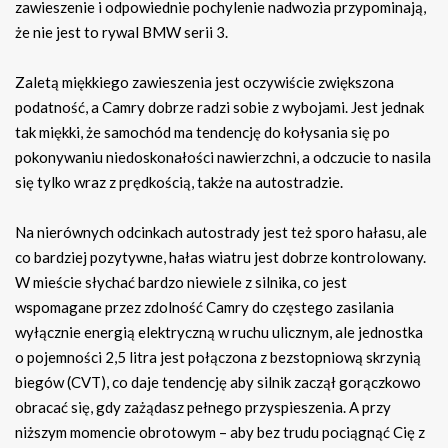
zawieszenie i odpowiednie pochylenie nadwozia przypominają,
że nie jest to rywal BMW serii 3.
Zaletą miękkiego zawieszenia jest oczywiście zwiększona
podatność, a Camry dobrze radzi sobie z wybojami. Jest jednak
tak miękki, że samochód ma tendencję do kołysania się po
pokonywaniu niedoskonałości nawierzchni, a odczucie to nasila
się tylko wraz z prędkością, także na autostradzie.
Na nierównych odcinkach autostrady jest też sporo hałasu, ale
co bardziej pozytywne, hałas wiatru jest dobrze kontrolowany.
W mieście słychać bardzo niewiele z silnika, co jest
wspomagane przez zdolność Camry do częstego zasilania
wyłącznie energią elektryczną w ruchu ulicznym, ale jednostka
o pojemności 2,5 litra jest połączona z bezstopniową skrzynią
biegów (CVT), co daje tendencję aby silnik zaczął gorączkowo
obracać się, gdy zażądasz pełnego przyspieszenia. A przy
niższym momencie obrotowym – aby bez trudu pociągnąć Cię z