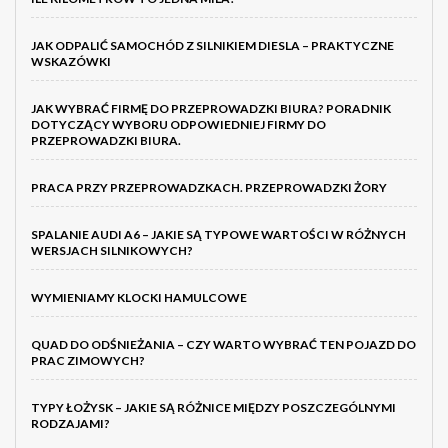
JAK ODPALIĆ SAMOCHÓD Z SILNIKIEM DIESLA – PRAKTYCZNE
WSKAZÓWKI
JAK WYBRAĆ FIRMĘ DO PRZEPROWADZKI BIURA? PORADNIK
DOTYCZĄCY WYBORU ODPOWIEDNIEJ FIRMY DO
PRZEPROWADZKI BIURA.
PRACA PRZY PRZEPROWADZKACH. PRZEPROWADZKI ŻORY
SPALANIE AUDI A6 – JAKIE SĄ TYPOWE WARTOŚCI W RÓŻNYCH
WERSJACH SILNIKOWYCH?
WYMIENIAMY KLOCKI HAMULCOWE
QUAD DO ODŚNIEŻANIA – CZY WARTO WYBRAĆ TEN POJAZD DO
PRAC ZIMOWYCH?
TYPY ŁOŻYSK – JAKIE SĄ RÓŻNICE MIĘDZY POSZCZEGÓLNYMI
RODZAJAMI?