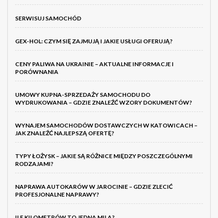
SERWISUJ SAMOCHÓD
GEX-HOL: CZYM SIĘ ZAJMUJĄ I JAKIE USŁUGI OFERUJĄ?
CENY PALIWA NA UKRAINIE – AKTUALNE INFORMACJE I
PORÓWNANIA
UMOWY KUPNA-SPRZEDAŻY SAMOCHODU DO
WYDRUKOWANIA – GDZIE ZNALEŹĆ WZORY DOKUMENTÓW?
WYNAJEM SAMOCHODÓW DOSTAWCZYCH W KATOWICACH –
JAK ZNALEŹĆ NAJLEPSZĄ OFERTĘ?
TYPY ŁOŻYSK – JAKIE SĄ RÓŻNICE MIĘDZY POSZCZEGÓLNYMI
RODZAJAMI?
NAPRAWA AUTOKARÓW W JAROCINIE – GDZIE ZLECIĆ
PROFESJONALNE NAPRAWY?
ILE KILOMETRÓW TO JEDNA MILA?