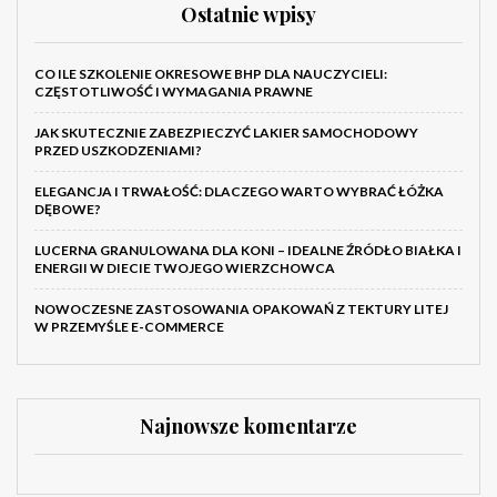
Ostatnie wpisy
CO ILE SZKOLENIE OKRESOWE BHP DLA NAUCZYCIELI:
CZĘSTOTLIWOŚĆ I WYMAGANIA PRAWNE
JAK SKUTECZNIE ZABEZPIECZYĆ LAKIER SAMOCHODOWY
PRZED USZKODZENIAMI?
ELEGANCJA I TRWAŁOŚĆ: DLACZEGO WARTO WYBRAĆ ŁÓŻKA
DĘBOWE?
LUCERNA GRANULOWANA DLA KONI – IDEALNE ŹRÓDŁO BIAŁKA I
ENERGII W DIECIE TWOJEGO WIERZCHOWCA
NOWOCZESNE ZASTOSOWANIA OPAKOWAŃ Z TEKTURY LITEJ
W PRZEMYŚLE E-COMMERCE
Najnowsze komentarze