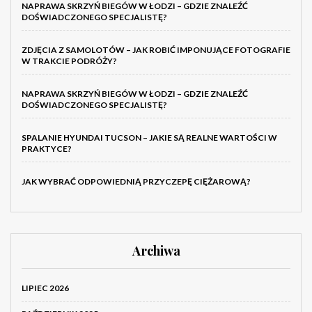
NAPRAWA SKRZYŃ BIEGÓW W ŁODZI – GDZIE ZNALEŹĆ
DOŚWIADCZONEGO SPECJALISTĘ?
ZDJĘCIA Z SAMOLOTÓW – JAK ROBIĆ IMPONUJĄCE FOTOGRAFIE
W TRAKCIE PODRÓŻY?
NAPRAWA SKRZYŃ BIEGÓW W ŁODZI – GDZIE ZNALEŹĆ
DOŚWIADCZONEGO SPECJALISTĘ?
SPALANIE HYUNDAI TUCSON – JAKIE SĄ REALNE WARTOŚCI W
PRAKTYCE?
JAK WYBRAĆ ODPOWIEDNIĄ PRZYCZEPĘ CIĘŻAROWĄ?
Archiwa
LIPIEC 2026