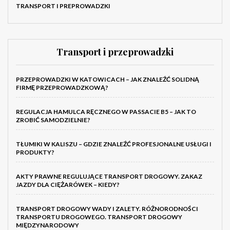
TRANSPORT I PREPROWADZKI
Transport i przeprowadzki
PRZEPROWADZKI W KATOWICACH – JAK ZNALEŹĆ SOLIDNĄ
FIRMĘ PRZEPROWADZKOWĄ?
REGULACJA HAMULCA RĘCZNEGO W PASSACIE B5 – JAK TO
ZROBIĆ SAMODZIELNIE?
TŁUMIKI W KALISZU – GDZIE ZNALEŹĆ PROFESJONALNE USŁUGI I
PRODUKTY?
AKTY PRAWNE REGULUJĄCE TRANSPORT DROGOWY. ZAKAZ
JAZDY DLA CIĘŻARÓWEK – KIEDY?
TRANSPORT DROGOWY WADY I ZALETY. RÓŻNORODNOŚCI
TRANSPORTU DROGOWEGO. TRANSPORT DROGOWY
MIĘDZYNARODOWY