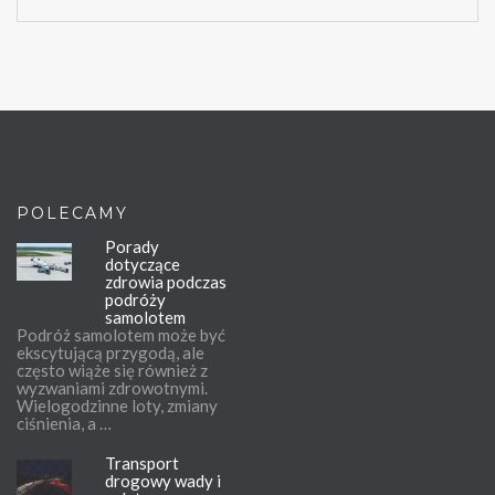
POLECAMY
Porady
dotyczące
zdrowia podczas
podróży
samolotem
Podróż samolotem może być
ekscytującą przygodą, ale
często wiąże się również z
wyzwaniami zdrowotnymi.
Wielogodzinne loty, zmiany
ciśnienia, a …
Transport
drogowy wady i