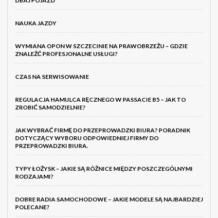
DBAJ POJAZD
NAUKA JAZDY
WYMIANA OPON W SZCZECINIE NA PRAWOBRZEŻU – GDZIE
ZNALEŹĆ PROFESJONALNE USŁUGI?
CZAS NA SERWISOWANIE
REGULACJA HAMULCA RĘCZNEGO W PASSACIE B5 – JAK TO
ZROBIĆ SAMODZIELNIE?
JAK WYBRAĆ FIRMĘ DO PRZEPROWADZKI BIURA? PORADNIK
DOTYCZĄCY WYBORU ODPOWIEDNIEJ FIRMY DO
PRZEPROWADZKI BIURA.
TYPY ŁOŻYSK – JAKIE SĄ RÓŻNICE MIĘDZY POSZCZEGÓLNYMI
RODZAJAMI?
DOBRE RADIA SAMOCHODOWE – JAKIE MODELE SĄ NAJBARDZIEJ
POLECANE?