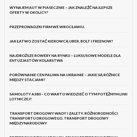
WYNAJEM AUT W PIASECZNIE – JAK ZNALEŹĆ NAJLEPSZE
OFERTY W OKOLICY?
PRZEPROWADZKI FIRM WE WROCŁAWIU.
JAK ŁATWO ZOSTAĆ KIEROWCĄ UBER, BOLT I FREENOW?
NAJDROŻSZE ROWERY NA RYNKU – LUKSUSOWE MODELE DLA
ENTUZJASTÓW KOLARSTWA
PORÓWNANIE CEN PALIWA NA UKRAINIE – JAKIE SĄ RÓŻNICE
MIĘDZY STACJAMI?
SAMOLOTY A380 – CO WARTO WIEDZIEĆ O TYM POTĘŻNYM LINII
LOTNICZEJ?
TRANSPORT DROGOWY WADY I ZALETY. RÓŻNORODNOŚCI
TRANSPORTU DROGOWEGO. TRANSPORT DROGOWY
MIĘDZYNARODOWY