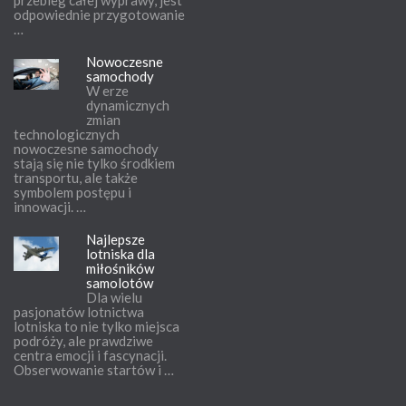
przebieg całej wyprawy, jest
odpowiednie przygotowanie
…
Nowoczesne
samochody
W erze
dynamicznych
zmian
technologicznych
nowoczesne samochody
stają się nie tylko środkiem
transportu, ale także
symbolem postępu i
innowacji. …
Najlepsze
lotniska dla
miłośników
samolotów
Dla wielu
pasjonatów lotnictwa
lotniska to nie tylko miejsca
podróży, ale prawdziwe
centra emocji i fascynacji.
Obserwowanie startów i …