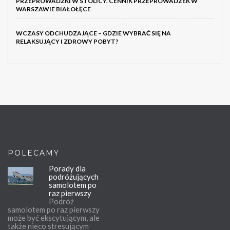
PRZEPROWADZKI W STOLICY. CENNIK PRZEPROWADZEK W
WARSZAWIE BIAŁOŁĘCE
WCZASY ODCHUDZAJĄCE – GDZIE WYBRAĆ SIĘ NA
RELAKSUJĄCY I ZDROWY POBYT?
POLECAMY
Porady dla
podróżujących
samolotem po
raz pierwszy
Podróż
samolotem po raz pierwszy
może być ekscytującym, ale
także nieco stresującym