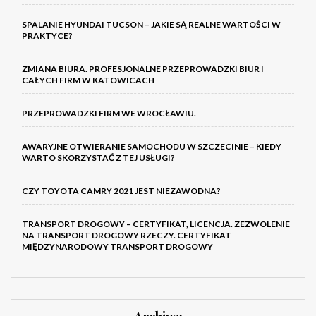
SPALANIE HYUNDAI TUCSON – JAKIE SĄ REALNE WARTOŚCI W
PRAKTYCE?
ZMIANA BIURA. PROFESJONALNE PRZEPROWADZKI BIUR I
CAŁYCH FIRM W KATOWICACH
PRZEPROWADZKI FIRM WE WROCŁAWIU.
AWARYJNE OTWIERANIE SAMOCHODU W SZCZECINIE – KIEDY
WARTO SKORZYSTAĆ Z TEJ USŁUGI?
CZY TOYOTA CAMRY 2021 JEST NIEZAWODNA?
TRANSPORT DROGOWY – CERTYFIKAT, LICENCJA. ZEZWOLENIE
NA TRANSPORT DROGOWY RZECZY. CERTYFIKAT
MIĘDZYNARODOWY TRANSPORT DROGOWY