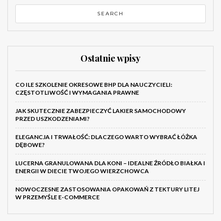
Ostatnie wpisy
CO ILE SZKOLENIE OKRESOWE BHP DLA NAUCZYCIELI:
CZĘSTOTLIWOŚĆ I WYMAGANIA PRAWNE
JAK SKUTECZNIE ZABEZPIECZYĆ LAKIER SAMOCHODOWY
PRZED USZKODZENIAMI?
ELEGANCJA I TRWAŁOŚĆ: DLACZEGO WARTO WYBRAĆ ŁÓŻKA
DĘBOWE?
LUCERNA GRANULOWANA DLA KONI – IDEALNE ŹRÓDŁO BIAŁKA I
ENERGII W DIECIE TWOJEGO WIERZCHOWCA
NOWOCZESNE ZASTOSOWANIA OPAKOWAŃ Z TEKTURY LITEJ
W PRZEMYŚLE E-COMMERCE