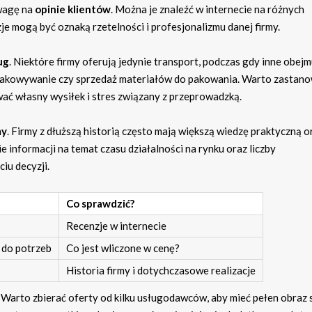
wagę na
opinie klientów
. Można je znaleźć w internecie na różnych
e mogą być oznaką rzetelności i profesjonalizmu danej firmy.
ug
. Niektóre firmy oferują jedynie transport, podczas gdy inne obejm
zpakowywanie czy sprzedaż materiałów do pakowania. Warto zastanow
ować własny wysiłek i stres związany z przeprowadzką.
my
. Firmy z dłuższą historią często mają większą wiedzę praktyczną o
e informacji na temat czasu działalności na rynku oraz liczby
iu decyzji.
Co sprawdzić?
Recenzje w internecie
 do potrzeb
Co jest wliczone w cenę?
Historia firmy i dotychczasowe realizacje
 Warto zbierać oferty od kilku usługodawców, aby mieć pełen obraz s