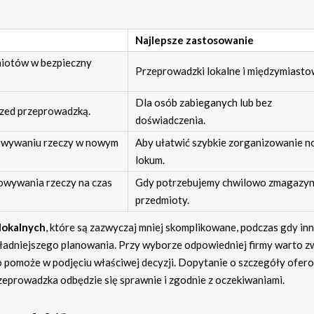
Najlepsze zastosowanie
miotów w bezpieczny
Przeprowadzki lokalne i międzymiasto
Dla osób zabieganych lub bez
zed przeprowadzką.
doświadczenia.
kowywaniu rzeczy w nowym
Aby ułatwić szybkie zorganizowanie 
lokum.
owywania rzeczy na czas
Gdy potrzebujemy chwilowo zmagazy
przedmioty.
lokalnych
, które są zazwyczaj mniej skomplikowane, podczas gdy in
ładniejszego planowania. Przy wyborze odpowiedniej firmy warto z
o pomoże w podjęciu właściwej decyzji. Dopytanie o szczegóły ofe
zeprowadzka odbędzie się sprawnie i zgodnie z oczekiwaniami.