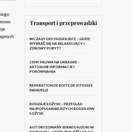
niego
lemowo
Transport i przeprowadzki
oje
tępnych
WCZASY ODCHUDZAJĄCE – GDZIE
WYBRAĆ SIĘ NA RELAKSUJĄCY I
ZDROWY POBYT?
CENY PALIWA NA UKRAINIE –
AKTUALNE INFORMACJE I
PORÓWNANIA
REPARATION DE BOITE DE VITESSES
MANUELLE
RODZAJE ŁOŻYSK – PRZEGLĄD
NAJPOPULARNIEJSZYCH RODZAJÓW
ŁOŻYSK
AUTORYZOWANY SERWIS SUZUKI W
POZNANIU – GDZIE ZNALEŹĆ I NA CO