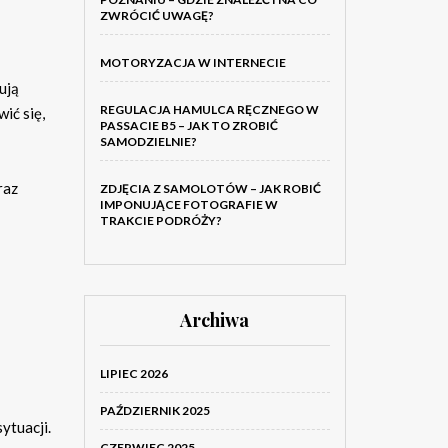
ZWRÓCIĆ UWAGĘ?
MOTORYZACJA W INTERNECIE
ują
REGULACJA HAMULCA RĘCZNEGO W
ić się,
PASSACIE B5 – JAK TO ZROBIĆ
SAMODZIELNIE?
raz
ZDJĘCIA Z SAMOLOTÓW – JAK ROBIĆ
IMPONUJĄCE FOTOGRAFIE W
TRAKCIE PODRÓŻY?
Archiwa
LIPIEC 2026
PAŹDZIERNIK 2025
ytuacji.
CZERWIEC 2025