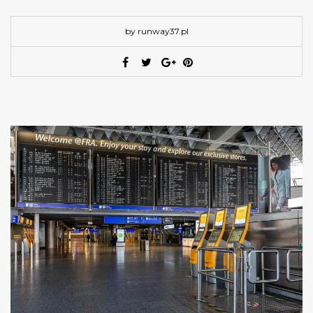
by runway37.pl