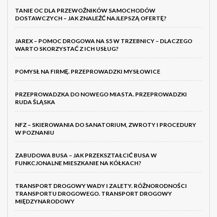
TANIE OC DLA PRZEWOŹNIKÓW SAMOCHODÓW
DOSTAWCZYCH – JAK ZNALEŹĆ NAJLEPSZĄ OFERTĘ?
JAREX – POMOC DROGOWA NA S5 W TRZEBNICY – DLACZEGO
WARTO SKORZYSTAĆ Z ICH USŁUG?
POMYSŁ NA FIRMĘ. PRZEPROWADZKI MYSŁOWICE
PRZEPROWADZKA DO NOWEGO MIASTA. PRZEPROWADZKI
RUDA ŚLĄSKA
NFZ – SKIEROWANIA DO SANATORIUM, ZWROTY I PROCEDURY
W POZNANIU
ZABUDOWA BUSA – JAK PRZEKSZTAŁCIĆ BUSA W
FUNKCJONALNE MIESZKANIE NA KÓŁKACH?
TRANSPORT DROGOWY WADY I ZALETY. RÓŻNORODNOŚCI
TRANSPORTU DROGOWEGO. TRANSPORT DROGOWY
MIĘDZYNARODOWY