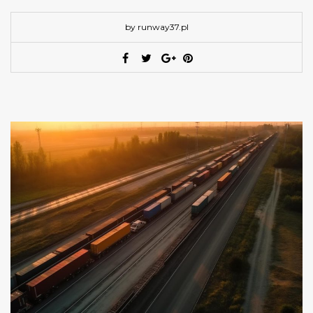
by runway37.pl