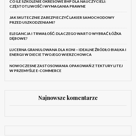
CO ILE SZKOLENIE OKRESOWE BHP DLA NAUCZYCIELI:
CZĘSTOTLIWOŚĆ I WYMAGANIA PRAWNE
JAK SKUTECZNIE ZABEZPIECZYĆ LAKIER SAMOCHODOWY
PRZED USZKODZENIAMI?
ELEGANCJA I TRWAŁOŚĆ: DLACZEGO WARTO WYBRAĆ ŁÓŻKA
DĘBOWE?
LUCERNA GRANULOWANA DLA KONI – IDEALNE ŹRÓDŁO BIAŁKA I
ENERGII W DIECIE TWOJEGO WIERZCHOWCA
NOWOCZESNE ZASTOSOWANIA OPAKOWAŃ Z TEKTURY LITEJ
W PRZEMYŚLE E-COMMERCE
Najnowsze komentarze