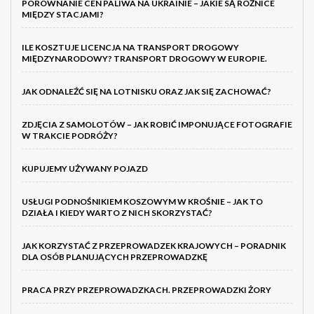
PORÓWNANIE CEN PALIWA NA UKRAINIE – JAKIE SĄ RÓŻNICE
MIĘDZY STACJAMI?
ILE KOSZTUJE LICENCJA NA TRANSPORT DROGOWY
MIĘDZYNARODOWY? TRANSPORT DROGOWY W EUROPIE.
JAK ODNALEŹĆ SIĘ NA LOTNISKU ORAZ JAK SIĘ ZACHOWAĆ?
ZDJĘCIA Z SAMOLOTÓW – JAK ROBIĆ IMPONUJĄCE FOTOGRAFIE
W TRAKCIE PODRÓŻY?
KUPUJEMY UŻYWANY POJAZD
USŁUGI PODNOŚNIKIEM KOSZOWYM W KROŚNIE – JAK TO
DZIAŁA I KIEDY WARTO Z NICH SKORZYSTAĆ?
JAK KORZYSTAĆ Z PRZEPROWADZEK KRAJOWYCH – PORADNIK
DLA OSÓB PLANUJĄCYCH PRZEPROWADZKĘ
PRACA PRZY PRZEPROWADZKACH. PRZEPROWADZKI ŻORY