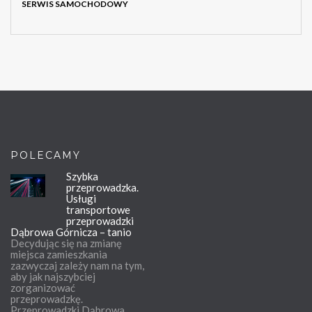
SERWIS SAMOCHODOWY
POLECAMY
Szybka
przeprowadzka.
Usługi
transportowe
przeprowadzki
Dąbrowa Górnicza – tanio
Decydując się na zmianę
miejsca zamieszkania
zazwyczaj zależy nam na tym,
aby jak najszybciej
zorganizować
przeprowadzkę.
Przeprowadzki Dąbrowa