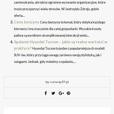
zamieszkania, ale także ogromne wyzwanie organizacyjne, które
może przysporzyć wielu stresów. W Jastrzębiu Zdroju, gdzie
oferta...
Ceny benzyny
Ceny benzyny to temat, który dotyka każdego
kierowcy i ma znaczenie dla całej gospodarki. Wysokie koszty
paliwa są wynikiem skomplikowanej interakcji wielu...
Spalanie Hyundai Tucson – jakie są realne wartości w
praktyce?
Hyundai Tucson to jeden z popularniejszych modeli
SUV-ów, który przyciąga uwagę zarówno swoją stylistyką, jak i
osiągami. Jednak, gdy mówimy o spalaniu,...
by runway37.pl