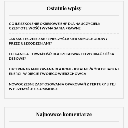
Ostatnie wpisy
CO ILE SZKOLENIE OKRESOWE BHP DLA NAUCZYCIELI:
CZĘSTOTLIWOŚĆ I WYMAGANIA PRAWNE
JAK SKUTECZNIE ZABEZPIECZYĆ LAKIER SAMOCHODOWY
PRZED USZKODZENIAMI?
ELEGANCJA I TRWAŁOŚĆ: DLACZEGO WARTO WYBRAĆ ŁÓŻKA
DĘBOWE?
LUCERNA GRANULOWANA DLA KONI – IDEALNE ŹRÓDŁO BIAŁKA I
ENERGII W DIECIE TWOJEGO WIERZCHOWCA
NOWOCZESNE ZASTOSOWANIA OPAKOWAŃ Z TEKTURY LITEJ
W PRZEMYŚLE E-COMMERCE
Najnowsze komentarze