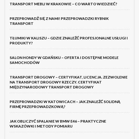
TRANSPORT MEBLI W KRAKOWIE – CO WARTO WIEDZIEĆ?
PRZEPROWADŹ SIĘ Z NAMI! PRZEPROWADZKI RYBNIK
TRANSPORT
TŁUMIKI W KALISZU – GDZIE ZNALEŹĆ PROFESJONALNE USŁUGI I
PRODUKTY?
SALON HONDY W GDAŃSKU – OFERTA I DOSTĘPNE MODELE
SAMOCHODÓW
TRANSPORT DROGOWY – CERTYFIKAT, LICENCJA. ZEZWOLENIE
NA TRANSPORT DROGOWY RZECZY. CERTYFIKAT
MIĘDZYNARODOWY TRANSPORT DROGOWY
PRZEPROWADZKI W KATOWICACH – JAK ZNALEŹĆ SOLIDNĄ
FIRMĘ PRZEPROWADZKOWĄ?
JAK OBLICZYĆ SPALANIE W BMW E46 – PRAKTYCZNE
WSKAZÓWKI I METODY POMIARU