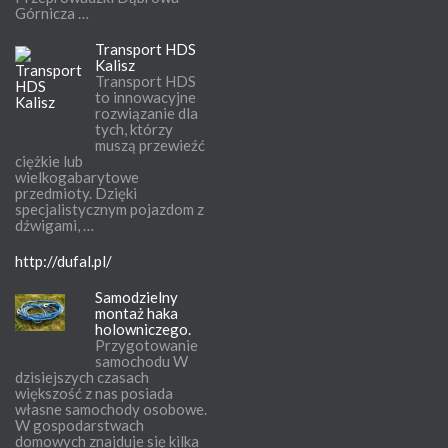
Górnicza …
Transport HDS
Kalisz
Transport HDS
to innowacyjne
rozwiązanie dla
tych, którzy
muszą przewieźć
ciężkie lub
wielkogabarytowe
przedmioty. Dzięki
specjalistycznym pojazdom z
dźwigami, …
http://dufal.pl/
Samodzielny
montaż haka
holowniczego.
Przygotowanie
samochodu W
dzisiejszych czasach
większość z nas posiada
własne samochody osobowe.
W gospodarstwach
domowych znajduje się kilka