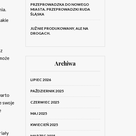
PRZEPROWADZKA DO NOWEGO
ia.
MIASTA. PRZEPROWADZKI RUDA
ŚLĄSKA
jakie
JUŻ NIE PRODUKOWANY, ALE NA
DROGACH.
az
 może
Archiwa
LIPIEC 2026
PAŹDZIERNIK 2025
warto
ie swoje
CZERWIEC 2025
e
MAJ 2025
KWIECIEŃ 2025
riały
MARZEC 2025