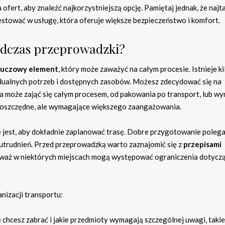
ofert, aby znaleźć najkorzystniejszą opcję. Pamiętaj jednak, że najt
westować w usługę, która oferuje większe bezpieczeństwo i komfort.
odczas przeprowadzki?
luczowy element
, który może zaważyć na całym procesie. Istnieje ki
idualnych potrzeb i dostępnych zasobów. Możesz zdecydować się na
ra może zająć się całym procesem, od pakowania po transport, lub wy
j oszczędne, ale wymagające większego zaangażowania.
e jest, aby dokładnie zaplanować trasę. Dobre przygotowanie polega
 utrudnień. Przed przeprowadzką warto zaznajomić się z
przepisami
ieważ w niektórych miejscach mogą występować ograniczenia dotycz
nizacji transportu:
 chcesz zabrać i jakie przedmioty wymagają szczególnej uwagi, takie