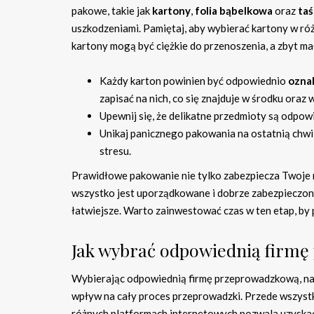
pakowe, takie jak
kartony
,
folia bąbelkowa
oraz
taś
uszkodzeniami. Pamiętaj, aby wybierać kartony w róż
kartony mogą być ciężkie do przenoszenia, a zbyt m
Każdy karton powinien być odpowiednio
ozna
zapisać na nich, co się znajduje w środku oraz
Upewnij się, że delikatne przedmioty są odpowi
Unikaj panicznego pakowania na ostatnią chwil
stresu.
Prawidłowe pakowanie nie tylko zabezpiecza Twoje r
wszystko jest uporządkowane i dobrze zabezpieczon
łatwiejsze. Warto zainwestować czas w ten etap, by
Jak wybrać odpowiednią firm
Wybierając odpowiednią firmę przeprowadzkową, nal
wpływ na cały proces przeprowadzki. Przede wszyst
różnych platformach internetowych pozwala uzyskać i