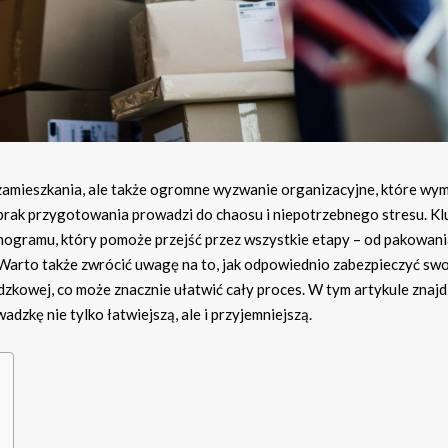
 zamieszkania, ale także ogromne wyzwanie organizacyjne, które wy
e brak przygotowania prowadzi do chaosu i niepotrzebnego stresu. K
gramu, który pomoże przejść przez wszystkie etapy – od pakowania
Warto także zwrócić uwagę na to, jak odpowiednio zabezpieczyć sw
zkowej, co może znacznie ułatwić cały proces. W tym artykule znajd
zkę nie tylko łatwiejszą, ale i przyjemniejszą.