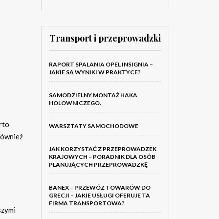
Transport i przeprowadzki
RAPORT SPALANIA OPEL INSIGNIA –
JAKIE SĄ WYNIKI W PRAKTYCE?
SAMODZIELNY MONTAŻ HAKA
HOLOWNICZEGO.
rto
WARSZTATY SAMOCHODOWE
również
JAK KORZYSTAĆ Z PRZEPROWADZEK
KRAJOWYCH – PORADNIK DLA OSÓB
PLANUJĄCYCH PRZEPROWADZKĘ
BANEX – PRZEWÓZ TOWARÓW DO
GRECJI – JAKIE USŁUGI OFERUJE TA
FIRMA TRANSPORTOWA?
szymi