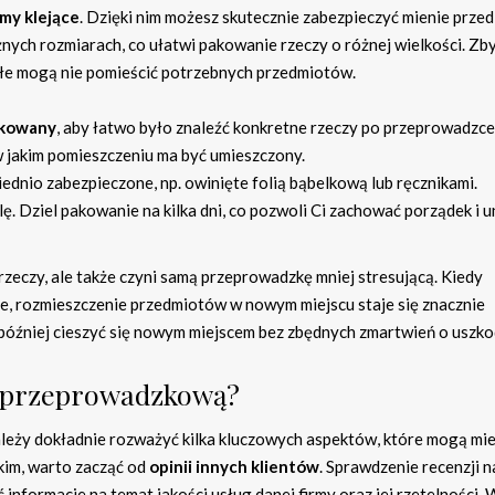
my klejące
. Dzięki nim możesz skutecznie zabezpieczyć mienie przed
nych rozmiarach, co ułatwi pakowanie rzeczy o różnej wielkości. Zb
ałe mogą nie pomieścić potrzebnych przedmiotów.
kowany
, aby łatwo było znaleźć konkretne rzeczy po przeprowadzc
 w jakim pomieszczeniu ma być umieszczony.
ednio zabezpieczone, np. owinięte folią bąbelkową lub ręcznikami.
ę. Dziel pakowanie na kilka dni, co pozwoli Ci zachować porządek i u
zeczy, ale także czyni samą przeprowadzkę mniej stresującą. Kiedy
e, rozmieszczenie przedmiotów w nowym miejscu staje się znacznie
 później cieszyć się nowym miejscem bez zbędnych zmartwień o uszko
ę przeprowadzkową?
eży dokładnie rozważyć kilka kluczowych aspektów, które mogą mi
kim, warto zacząć od
opinii innych klientów
. Sprawdzenie recenzji n
nformacje na temat jakości usług danej firmy oraz jej rzetelności.