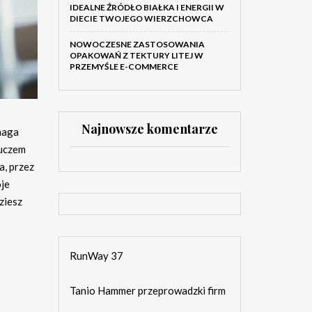
IDEALNE ŹRÓDŁO BIAŁKA I ENERGII W
DIECIE TWOJEGO WIERZCHOWCA
NOWOCZESNE ZASTOSOWANIA
OPAKOWAŃ Z TEKTURY LITEJ W
PRZEMYŚLE E-COMMERCE
Najnowsze komentarze
maga
luczem
, przez
oje
ziesz
RunWay 37
Tanio Hammer przeprowadzki firm