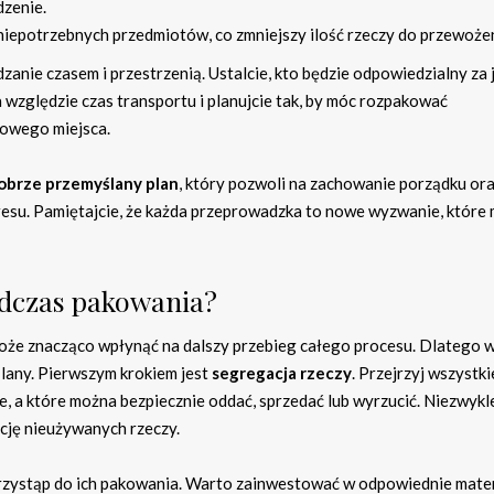
dzenie.
 niepotrzebnych przedmiotów, co zmniejszy ilość rzeczy do przewożen
anie czasem i przestrzenią. Ustalcie, kto będzie odpowiedzialny za 
a względzie czas transportu i planujcie tak, by móc rozpakować
nowego miejsca.
obrze przemyślany plan
, który pozwoli na zachowanie porządku or
resu. Pamiętajcie, że każda przeprowadzka to nowe wyzwanie, które
podczas pakowania?
oże znacząco wpłynąć na dalszy przebieg całego procesu. Dlatego 
lany. Pierwszym krokiem jest
segregacja rzeczy
. Przejrzyj wszystk
ne, a które można bezpiecznie oddać, sprzedać lub wyrzucić. Niezwykl
ację nieużywanych rzeczy.
przystąp do ich pakowania. Warto zainwestować w odpowiednie mate