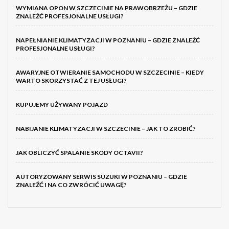
WYMIANA OPON W SZCZECINIE NA PRAWOBRZEŻU – GDZIE
ZNALEŹĆ PROFESJONALNE USŁUGI?
NAPEŁNIANIE KLIMATYZACJI W POZNANIU – GDZIE ZNALEŹĆ
PROFESJONALNE USŁUGI?
AWARYJNE OTWIERANIE SAMOCHODU W SZCZECINIE – KIEDY
WARTO SKORZYSTAĆ Z TEJ USŁUGI?
KUPUJEMY UŻYWANY POJAZD
NABIJANIE KLIMATYZACJI W SZCZECINIE – JAK TO ZROBIĆ?
JAK OBLICZYĆ SPALANIE SKODY OCTAVII?
AUTORYZOWANY SERWIS SUZUKI W POZNANIU – GDZIE
ZNALEŹĆ I NA CO ZWRÓCIĆ UWAGĘ?