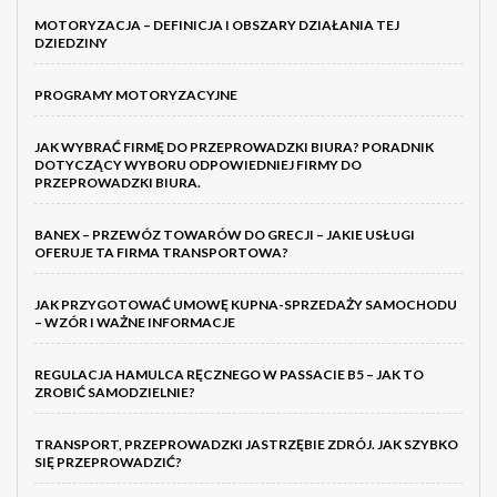
MOTORYZACJA – DEFINICJA I OBSZARY DZIAŁANIA TEJ
DZIEDZINY
PROGRAMY MOTORYZACYJNE
JAK WYBRAĆ FIRMĘ DO PRZEPROWADZKI BIURA? PORADNIK
DOTYCZĄCY WYBORU ODPOWIEDNIEJ FIRMY DO
PRZEPROWADZKI BIURA.
BANEX – PRZEWÓZ TOWARÓW DO GRECJI – JAKIE USŁUGI
OFERUJE TA FIRMA TRANSPORTOWA?
JAK PRZYGOTOWAĆ UMOWĘ KUPNA-SPRZEDAŻY SAMOCHODU
– WZÓR I WAŻNE INFORMACJE
REGULACJA HAMULCA RĘCZNEGO W PASSACIE B5 – JAK TO
ZROBIĆ SAMODZIELNIE?
TRANSPORT, PRZEPROWADZKI JASTRZĘBIE ZDRÓJ. JAK SZYBKO
SIĘ PRZEPROWADZIĆ?