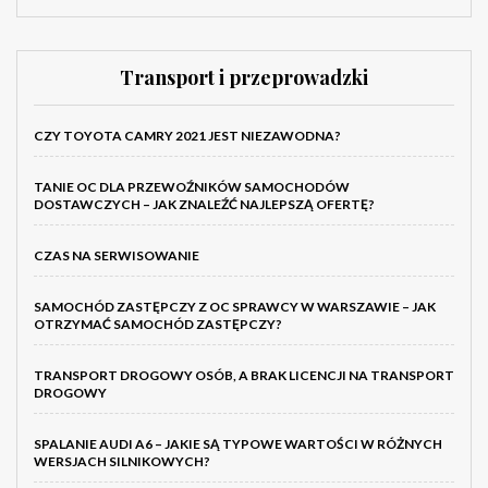
Transport i przeprowadzki
CZY TOYOTA CAMRY 2021 JEST NIEZAWODNA?
TANIE OC DLA PRZEWOŹNIKÓW SAMOCHODÓW
DOSTAWCZYCH – JAK ZNALEŹĆ NAJLEPSZĄ OFERTĘ?
CZAS NA SERWISOWANIE
SAMOCHÓD ZASTĘPCZY Z OC SPRAWCY W WARSZAWIE – JAK
OTRZYMAĆ SAMOCHÓD ZASTĘPCZY?
TRANSPORT DROGOWY OSÓB, A BRAK LICENCJI NA TRANSPORT
DROGOWY
SPALANIE AUDI A6 – JAKIE SĄ TYPOWE WARTOŚCI W RÓŻNYCH
WERSJACH SILNIKOWYCH?