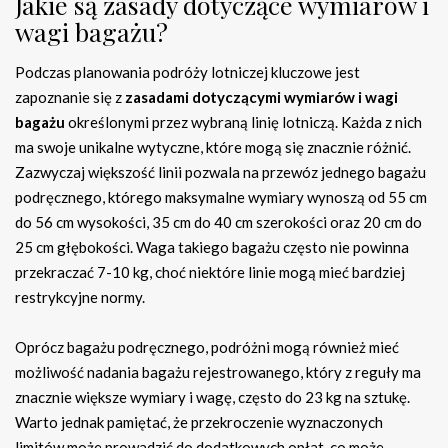
Jakie są zasady dotyczące wymiarów i
wagi bagażu?
Podczas planowania podróży lotniczej kluczowe jest
zapoznanie się z
zasadami dotyczącymi wymiarów i wagi
bagażu
określonymi przez wybraną linię lotniczą. Każda z nich
ma swoje unikalne wytyczne, które mogą się znacznie różnić.
Zazwyczaj większość linii pozwala na przewóz jednego bagażu
podręcznego, którego maksymalne wymiary wynoszą od 55 cm
do 56 cm wysokości, 35 cm do 40 cm szerokości oraz 20 cm do
25 cm głębokości. Waga takiego bagażu często nie powinna
przekraczać 7-10 kg, choć niektóre linie mogą mieć bardziej
restrykcyjne normy.
Oprócz bagażu podręcznego, podróżni mogą również mieć
możliwość nadania bagażu rejestrowanego, który z reguły ma
znacznie większe wymiary i wagę, często do 23 kg na sztukę.
Warto jednak pamiętać, że przekroczenie wyznaczonych
limitów może prowadzić do dodatkowych opłat, co może