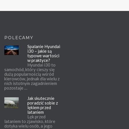
POLECAMY
Spalanie Hyundai
i30 – jakie są
typowe wartości
w praktyce?
Hyundai i30 to
samochód, który cieszy się
dużą popularnością wśród
kierowców, jednak dla wielu z
nich istotnym zagadnieniem
pozostaje …
Jak skutecznie
poradzić sobie z
lękiem przed
lataniem
Lęk przed
lataniem to zjawisko, które
dotyka wielu osób, a jego