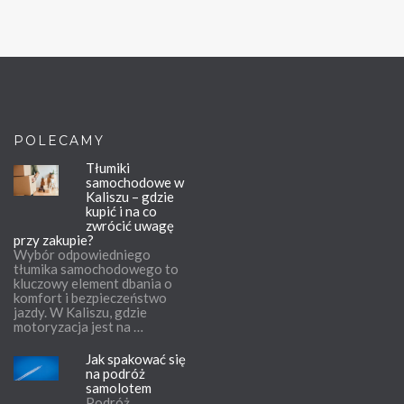
POLECAMY
Tłumiki
samochodowe w
Kaliszu – gdzie
kupić i na co
zwrócić uwagę
przy zakupie?
Wybór odpowiedniego
tłumika samochodowego to
kluczowy element dbania o
komfort i bezpieczeństwo
jazdy. W Kaliszu, gdzie
motoryzacja jest na …
Jak spakować się
na podróż
samolotem
Podróż