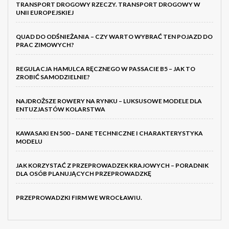
TRANSPORT DROGOWY RZECZY. TRANSPORT DROGOWY W
UNII EUROPEJSKIEJ
QUAD DO ODŚNIEŻANIA – CZY WARTO WYBRAĆ TEN POJAZD DO
PRAC ZIMOWYCH?
REGULACJA HAMULCA RĘCZNEGO W PASSACIE B5 – JAK TO
ZROBIĆ SAMODZIELNIE?
NAJDROŻSZE ROWERY NA RYNKU – LUKSUSOWE MODELE DLA
ENTUZJASTÓW KOLARSTWA
KAWASAKI EN 500 – DANE TECHNICZNE I CHARAKTERYSTYKA
MODELU
JAK KORZYSTAĆ Z PRZEPROWADZEK KRAJOWYCH – PORADNIK
DLA OSÓB PLANUJĄCYCH PRZEPROWADZKĘ
PRZEPROWADZKI FIRM WE WROCŁAWIU.