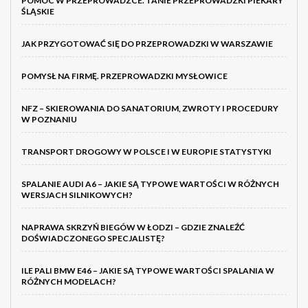
POMOC W PRZEPROWADZCE. TANIE PRZEPROWADZKI PIEKARY
ŚLĄSKIE
JAK PRZYGOTOWAĆ SIĘ DO PRZEPROWADZKI W WARSZAWIE
POMYSŁ NA FIRMĘ. PRZEPROWADZKI MYSŁOWICE
NFZ – SKIEROWANIA DO SANATORIUM, ZWROTY I PROCEDURY
W POZNANIU
TRANSPORT DROGOWY W POLSCE I W EUROPIE STATYSTYKI
SPALANIE AUDI A6 – JAKIE SĄ TYPOWE WARTOŚCI W RÓŻNYCH
WERSJACH SILNIKOWYCH?
NAPRAWA SKRZYŃ BIEGÓW W ŁODZI – GDZIE ZNALEŹĆ
DOŚWIADCZONEGO SPECJALISTĘ?
ILE PALI BMW E46 – JAKIE SĄ TYPOWE WARTOŚCI SPALANIA W
RÓŻNYCH MODELACH?