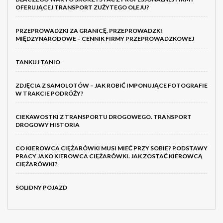
OFERUJĄCEJ TRANSPORT ZUŻYTEGO OLEJU?
PRZEPROWADZKI ZA GRANICĘ. PRZEPROWADZKI
MIĘDZYNARODOWE – CENNIK FIRMY PRZEPROWADZKOWEJ
TANKUJ TANIO
ZDJĘCIA Z SAMOLOTÓW – JAK ROBIĆ IMPONUJĄCE FOTOGRAFIE
W TRAKCIE PODRÓŻY?
CIEKAWOSTKI Z TRANSPORTU DROGOWEGO. TRANSPORT
DROGOWY HISTORIA
CO KIEROWCA CIĘŻARÓWKI MUSI MIEĆ PRZY SOBIE? PODSTAWY
PRACY JAKO KIEROWCA CIĘŻARÓWKI. JAK ZOSTAĆ KIEROWCĄ
CIĘŻARÓWKI?
SOLIDNY POJAZD