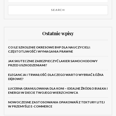
Ostatnie wpisy
CO ILE SZKOLENIE OKRESOWE BHP DLA NAUCZYCIELI:
CZĘSTOTLIWOŚĆ I WYMAGANIA PRAWNE
JAK SKUTECZNIE ZABEZPIECZYĆ LAKIER SAMOCHODOWY
PRZED USZKODZENIAMI?
ELEGANCJA I TRWAŁOŚĆ: DLACZEGO WARTO WYBRAĆ ŁÓŻKA
DĘBOWE?
LUCERNA GRANULOWANA DLA KONI – IDEALNE ŹRÓDŁO BIAŁKA I
ENERGII W DIECIE TWOJEGO WIERZCHOWCA
NOWOCZESNE ZASTOSOWANIA OPAKOWAŃ Z TEKTURY LITEJ
W PRZEMYŚLE E-COMMERCE