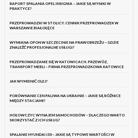
RAPORT SPALANIA OPEL INSIGNIA – JAKIE SĄ WYNIKI W
PRAKTYCE?
PRZEPROWADZKI W STOLICY. CENNIK PRZEPROWADZEK W
WARSZAWIE BIAŁOŁĘCE
WYMIANA OPON W SZCZECINIE NA PRAWOBRZEŻU – GDZIE
ZNALEŹĆ PROFESJONALNE USŁUGI?
PRZEPROWADZANIE SIĘ W KATOWICACH. PRZEWÓZ,
TRANSPORT MEBLI – FIRMA PRZEPROWADZKOWA KATOWICE
JAK WYMIENIĆ OLEJ?
PORÓWNANIE CEN PALIWA NA UKRAINIE – JAKIE SĄ RÓŻNICE
MIĘDZY STACJAMI?
HOŁOWCZYC WYNAJEM SAMOCHODÓW – DLACZEGO WARTO
SKORZYSTAĆ Z ICH USŁUG?
SPALANIE HYUNDAI I30 – JAKIE SĄ TYPOWE WARTOŚCI W