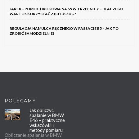
JAREX – POMOC DROGOWA NA S5 W TRZEBNICY – DLACZEGO
WARTO SKORZYSTAĆ Z ICH USŁUG?
REGULACJA HAMULCA RĘCZNEGO W PASSACIE B5 – JAK TO
ZROBIĆ SAMODZIELNIE?
POLECAMY
Jak obliczyć
spalanie w BMW
E46 – praktyczne
wskazówki i
metody pomiaru
Obliczanie spalania w BMW