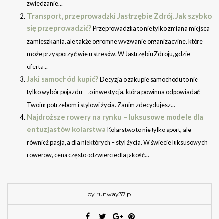
zwiedzanie...
Transport, przeprowadzki Jastrzębie Zdrój. Jak szybko
się przeprowadzić?
Przeprowadzka to nie tylko zmiana miejsca
zamieszkania, ale także ogromne wyzwanie organizacyjne, które
może przysporzyć wielu stresów. W Jastrzębiu Zdroju, gdzie
oferta...
Jaki samochód kupić?
Decyzja o zakupie samochodu to nie
tylko wybór pojazdu – to inwestycja, która powinna odpowiadać
Twoim potrzebom i stylowi życia. Zanim zdecydujesz...
Najdroższe rowery na rynku – luksusowe modele dla
entuzjastów kolarstwa
Kolarstwo to nie tylko sport, ale
również pasja, a dla niektórych – styl życia. W świecie luksusowych
rowerów, cena często odzwierciedla jakość...
by runway37.pl