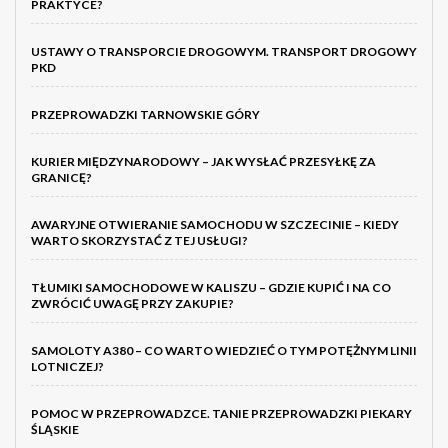
PRAKTYCE?
USTAWY O TRANSPORCIE DROGOWYM. TRANSPORT DROGOWY
PKD
PRZEPROWADZKI TARNOWSKIE GÓRY
KURIER MIĘDZYNARODOWY – JAK WYSŁAĆ PRZESYŁKĘ ZA
GRANICĘ?
AWARYJNE OTWIERANIE SAMOCHODU W SZCZECINIE – KIEDY
WARTO SKORZYSTAĆ Z TEJ USŁUGI?
TŁUMIKI SAMOCHODOWE W KALISZU – GDZIE KUPIĆ I NA CO
ZWRÓCIĆ UWAGĘ PRZY ZAKUPIE?
SAMOLOTY A380 – CO WARTO WIEDZIEĆ O TYM POTĘŻNYM LINII
LOTNICZEJ?
POMOC W PRZEPROWADZCE. TANIE PRZEPROWADZKI PIEKARY
ŚLĄSKIE