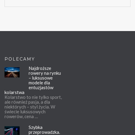
POLECAMY
Najdroższe
rowery na rynku
– luksusowe
modele dla
entuzjastów
kolarstwa
Kolarstwo to nie tylko sport,
ale również pasja, a dla
niektórych – styl życia. W
świecie luksusowych
rowerów, cena …
Szybka
przeprowadzka.