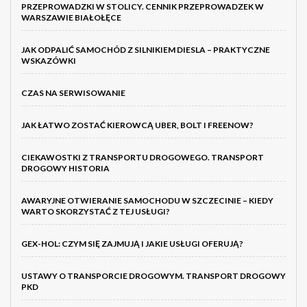
PRZEPROWADZKI W STOLICY. CENNIK PRZEPROWADZEK W
WARSZAWIE BIAŁOŁĘCE
JAK ODPALIĆ SAMOCHÓD Z SILNIKIEM DIESLA – PRAKTYCZNE
WSKAZÓWKI
CZAS NA SERWISOWANIE
JAK ŁATWO ZOSTAĆ KIEROWCĄ UBER, BOLT I FREENOW?
CIEKAWOSTKI Z TRANSPORTU DROGOWEGO. TRANSPORT
DROGOWY HISTORIA
AWARYJNE OTWIERANIE SAMOCHODU W SZCZECINIE – KIEDY
WARTO SKORZYSTAĆ Z TEJ USŁUGI?
GEX-HOL: CZYM SIĘ ZAJMUJĄ I JAKIE USŁUGI OFERUJĄ?
USTAWY O TRANSPORCIE DROGOWYM. TRANSPORT DROGOWY
PKD