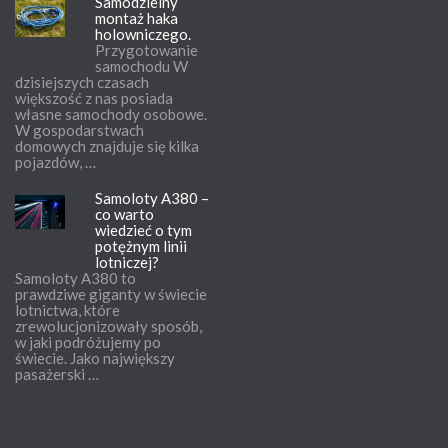
Samodzielny
montaż haka
holowniczego.
Przygotowanie
samochodu W
dzisiejszych czasach
większość z nas posiada
własne samochody osobowe.
W gospodarstwach
domowych znajduje się kilka
pojazdów, …
Samoloty A380 –
co warto
wiedzieć o tym
potężnym linii
lotniczej?
Samoloty A380 to
prawdziwe giganty w świecie
lotnictwa, które
zrewolucjonizowały sposób,
w jaki podróżujemy po
świecie. Jako największy
pasażerski …