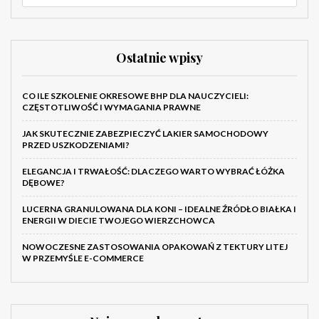
Ostatnie wpisy
CO ILE SZKOLENIE OKRESOWE BHP DLA NAUCZYCIELI:
CZĘSTOTLIWOŚĆ I WYMAGANIA PRAWNE
JAK SKUTECZNIE ZABEZPIECZYĆ LAKIER SAMOCHODOWY
PRZED USZKODZENIAMI?
ELEGANCJA I TRWAŁOŚĆ: DLACZEGO WARTO WYBRAĆ ŁÓŻKA
DĘBOWE?
LUCERNA GRANULOWANA DLA KONI – IDEALNE ŹRÓDŁO BIAŁKA I
ENERGII W DIECIE TWOJEGO WIERZCHOWCA
NOWOCZESNE ZASTOSOWANIA OPAKOWAŃ Z TEKTURY LITEJ
W PRZEMYŚLE E-COMMERCE