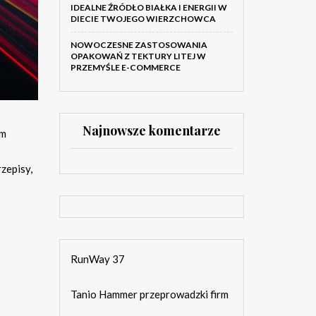
IDEALNE ŹRÓDŁO BIAŁKA I ENERGII W
DIECIE TWOJEGO WIERZCHOWCA
NOWOCZESNE ZASTOSOWANIA
OPAKOWAŃ Z TEKTURY LITEJ W
PRZEMYŚLE E-COMMERCE
Najnowsze komentarze
em
zepisy,
RunWay 37
Tanio Hammer przeprowadzki firm