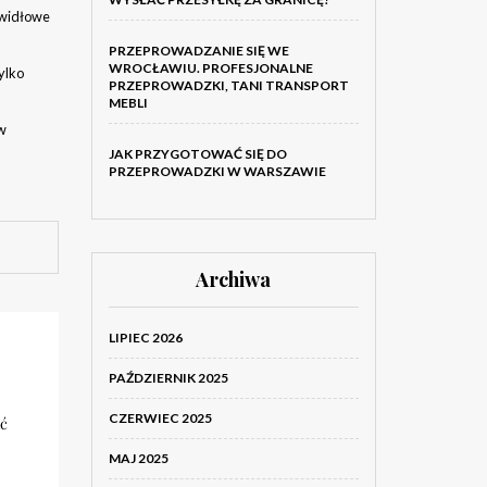
awidłowe
PRZEPROWADZANIE SIĘ WE
WROCŁAWIU. PROFESJONALNE
ylko
PRZEPROWADZKI, TANI TRANSPORT
MEBLI
 w
JAK PRZYGOTOWAĆ SIĘ DO
PRZEPROWADZKI W WARSZAWIE
Archiwa
LIPIEC 2026
PAŹDZIERNIK 2025
CZERWIEC 2025
ać
MAJ 2025