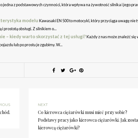
 jedna z podstawowych czynności, która wpływa na żywotność silnika i jego pr
kterystyka modelu
Kawasaki EN 500 to motocykl, który przyciąga uwagę nie t
prostotą obsługi. Z silnikiem o...
 – kiedy warto skorzystać z tej usługi?
Każdy z nas może znaleźć się
ojazdu lub po prostu je zgubimy. W...
VIOUS
NEXT
chód.
Co kierowca ciężarówki musi mieć przy sobie?
Podstawy pracy jako kierowca ciężarówki. Jak zost
kierowcą ciężarówki?