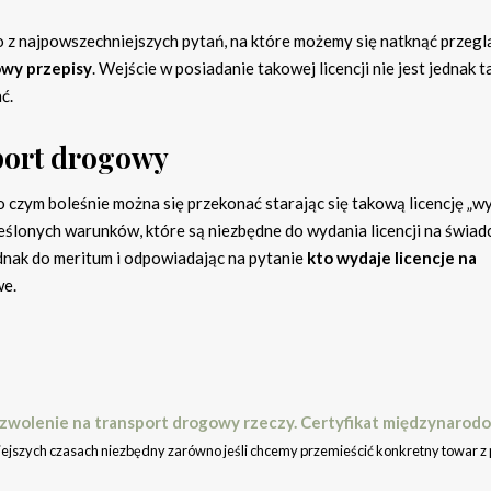
o z najpowszechniejszych pytań, na które możemy się natknąć przegl
owy przepisy
. Wejście w posiadanie takowej licencji nie jest jednak t
ć.
sport drogowy
o czym boleśnie można się przekonać starając się takową licencję „wy
eślonych warunków, które są niezbędne do wydania licencji na świad
dnak do meritum i odpowiadając na pytanie
kto wydaje licencje na
we.
Zezwolenie na transport drogowy rzeczy. Certyfikat międzynarod
iejszych czasach niezbędny zarówno jeśli chcemy przemieścić konkretny towar z