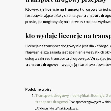
Kto wydaje licencje na transport drogowy
to jedn
fora zawierające działy o tematyce
transport drog
proste, jak mogłoby się na pierwszy rzut oka wydawa
kto wydaje licencje na tran
Licencja na transport drogowy nie jest dla każdego, 
Najważniejszą zasadą jest spełnienie wszystkich okr
usług z zakresu transportu drogowego. Wracając je
transport drogowy
– wydaje ją starostwo powiato
Podobne wpisy:
Transport drogowy – certyfikat, licencja. 
transport drogowy
Transport drogowy jest w dzis
„A” do punktu „B” jak i podczas...