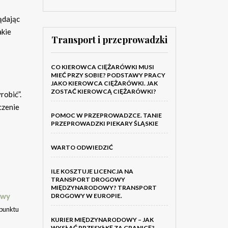
ądając
akie
Transport i przeprowadzki
CO KIEROWCA CIĘŻARÓWKI MUSI
MIEĆ PRZY SOBIE? PODSTAWY PRACY
JAKO KIEROWCA CIĘŻARÓWKI. JAK
ZOSTAĆ KIEROWCĄ CIĘŻARÓWKI?
robić”.
czenie
POMOC W PRZEPROWADZCE. TANIE
PRZEPROWADZKI PIEKARY ŚLĄSKIE
WARTO ODWIEDZIĆ
ILE KOSZTUJE LICENCJA NA
TRANSPORT DROGOWY
MIĘDZYNARODOWY? TRANSPORT
owy
DROGOWY W EUROPIE.
 punktu
KURIER MIĘDZYNARODOWY – JAK
WYSŁAĆ PRZESYŁKĘ ZA GRANICĘ?