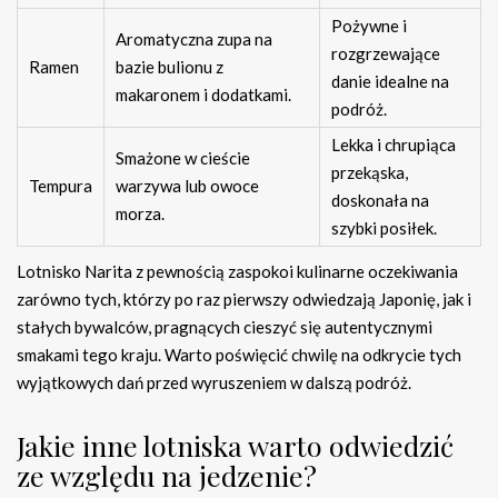
Pożywne i
Aromatyczna zupa na
rozgrzewające
Ramen
bazie bulionu z
danie idealne na
makaronem i dodatkami.
podróż.
Lekka i chrupiąca
Smażone w cieście
przekąska,
Tempura
warzywa lub owoce
doskonała na
morza.
szybki posiłek.
Lotnisko Narita z pewnością zaspokoi kulinarne oczekiwania
zarówno tych, którzy po raz pierwszy odwiedzają Japonię, jak i
stałych bywalców, pragnących cieszyć się autentycznymi
smakami tego kraju. Warto poświęcić chwilę na odkrycie tych
wyjątkowych dań przed wyruszeniem w dalszą podróż.
Jakie inne lotniska warto odwiedzić
ze względu na jedzenie?