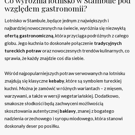
Co wyróżnia lotnisko w Stambule pod
względem gastronomii?
Lotnisko w Stambule, będące jednym z największych i
najbardziej nowoczesnych na świecie, wyróżnia się niezwykłą
ofertą gastronomiczną
, która przyciąga podróżnych z całego
globu. Jego kuchnia to doskonałe połączenie
tradycyjnych
tureckich potraw
oraz nowoczesnych trendów kulinarnych, co
sprawia, że każdy znajdzie coś dla siebie.
Wśród najpopularniejszych potraw serwowanych na lotnisku
znajdują się klasyczne
kebaby
, które są symbolem tureckiej
kuchni. Można je zamówić w różnych wariantach – z mięsem,
warzywami, a także w wersji wegetariańskiej. Dodatkowo,
smakosze słodkości będą zachwyceni możliwością
skosztowania autentycznej
baklavy
, znanej z bogatego
nadzienia orzechowego i syropu miodowego, która stanowi
doskonały deser po posiłku.