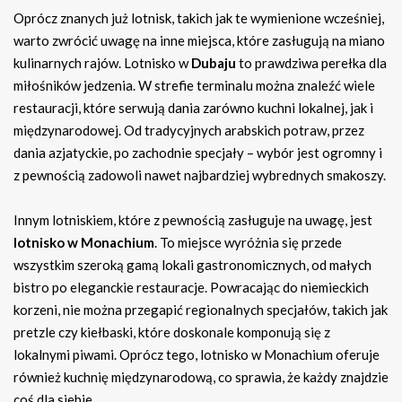
Oprócz znanych już lotnisk, takich jak te wymienione wcześniej,
warto zwrócić uwagę na inne miejsca, które zasługują na miano
kulinarnych rajów. Lotnisko w
Dubaju
to prawdziwa perełka dla
miłośników jedzenia. W strefie terminalu można znaleźć wiele
restauracji, które serwują dania zarówno kuchni lokalnej, jak i
międzynarodowej. Od tradycyjnych arabskich potraw, przez
dania azjatyckie, po zachodnie specjały – wybór jest ogromny i
z pewnością zadowoli nawet najbardziej wybrednych smakoszy.
Innym lotniskiem, które z pewnością zasługuje na uwagę, jest
lotnisko w Monachium
. To miejsce wyróżnia się przede
wszystkim szeroką gamą lokali gastronomicznych, od małych
bistro po eleganckie restauracje. Powracając do niemieckich
korzeni, nie można przegapić regionalnych specjałów, takich jak
pretzle czy kiełbaski, które doskonale komponują się z
lokalnymi piwami. Oprócz tego, lotnisko w Monachium oferuje
również kuchnię międzynarodową, co sprawia, że każdy znajdzie
coś dla siebie.