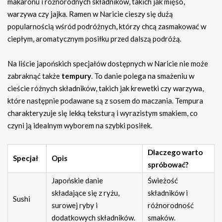
makaronu i różnorodnych składników, takich jak mięso,
warzywa czy jajka. Ramen w Naricie cieszy się dużą
popularnością wśród podróżnych, którzy chcą zasmakować w
ciepłym, aromatycznym posiłku przed dalszą podróżą.
Na liście japońskich specjałów dostępnych w Naricie nie może
zabraknąć także
tempury
. To danie polega na smażeniu w
cieście różnych składników, takich jak krewetki czy warzywa,
które następnie podawane są z sosem do maczania. Tempura
charakteryzuje się lekką teksturą i wyrazistym smakiem, co
czyni ją idealnym wyborem na szybki posiłek.
Dlaczego warto
Specjał
Opis
spróbować?
Japońskie danie
Świeżość
składające się z ryżu,
składników i
Sushi
surowej ryby i
różnorodność
dodatkowych składników.
smaków.