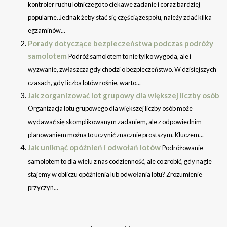
kontroler ruchu lotniczego to ciekawe zadanie i coraz bardziej
popularne. Jednak żeby stać się częścią zespołu, należy zdać kilka
egzaminów...
Porady dotyczące bezpieczeństwa podczas podróży
samolotem
Podróż samolotem to nie tylko wygoda, ale i
wyzwanie, zwłaszcza gdy chodzi o bezpieczeństwo. W dzisiejszych
czasach, gdy liczba lotów rośnie, warto...
Jak zorganizować lot grupowy dla większej liczby osób
Organizacja lotu grupowego dla większej liczby osób może
wydawać się skomplikowanym zadaniem, ale z odpowiednim
planowaniem można to uczynić znacznie prostszym. Kluczem...
Jak uniknąć opóźnień i odwołań lotów
Podróżowanie
samolotem to dla wielu z nas codzienność, ale co zrobić, gdy nagle
stajemy w obliczu opóźnienia lub odwołania lotu? Zrozumienie
przyczyn...