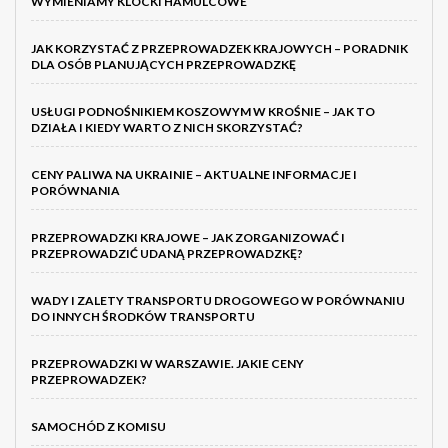
WYMIENIAMY KLOCKI HAMULCOWE
JAK KORZYSTAĆ Z PRZEPROWADZEK KRAJOWYCH – PORADNIK
DLA OSÓB PLANUJĄCYCH PRZEPROWADZKĘ
USŁUGI PODNOŚNIKIEM KOSZOWYM W KROŚNIE – JAK TO
DZIAŁA I KIEDY WARTO Z NICH SKORZYSTAĆ?
CENY PALIWA NA UKRAINIE – AKTUALNE INFORMACJE I
PORÓWNANIA
PRZEPROWADZKI KRAJOWE – JAK ZORGANIZOWAĆ I
PRZEPROWADZIĆ UDANĄ PRZEPROWADZKĘ?
WADY I ZALETY TRANSPORTU DROGOWEGO W PORÓWNANIU
DO INNYCH ŚRODKÓW TRANSPORTU
PRZEPROWADZKI W WARSZAWIE. JAKIE CENY
PRZEPROWADZEK?
SAMOCHÓD Z KOMISU