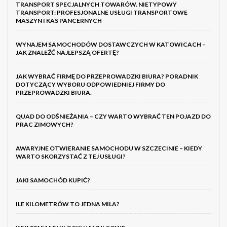
TRANSPORT SPECJALNYCH TOWARÓW. NIETYPOWY
TRANSPORT: PROFESJONALNE USŁUGI TRANSPORTOWE
MASZYN I KAS PANCERNYCH
WYNAJEM SAMOCHODÓW DOSTAWCZYCH W KATOWICACH –
JAK ZNALEŹĆ NAJLEPSZĄ OFERTĘ?
JAK WYBRAĆ FIRMĘ DO PRZEPROWADZKI BIURA? PORADNIK
DOTYCZĄCY WYBORU ODPOWIEDNIEJ FIRMY DO
PRZEPROWADZKI BIURA.
QUAD DO ODŚNIEŻANIA – CZY WARTO WYBRAĆ TEN POJAZD DO
PRAC ZIMOWYCH?
AWARYJNE OTWIERANIE SAMOCHODU W SZCZECINIE – KIEDY
WARTO SKORZYSTAĆ Z TEJ USŁUGI?
JAKI SAMOCHÓD KUPIĆ?
ILE KILOMETRÓW TO JEDNA MILA?