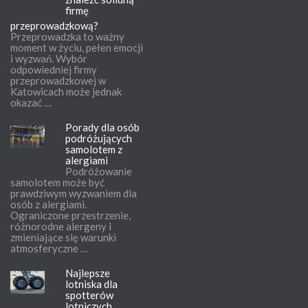
firmę
przeprowadzkową?
Przeprowadzka to ważny
moment w życiu, pełen emocji
i wyzwań. Wybór
odpowiedniej firmy
przeprowadzkowej w
Katowicach może jednak
okazać …
Porady dla osób
podróżujących
samolotem z
alergiami
Podróżowanie
samolotem może być
prawdziwym wyzwaniem dla
osób z alergiami.
Ograniczone przestrzenie,
różnorodne alergeny i
zmieniające się warunki
atmosferyczne …
Najlepsze
lotniska dla
spotterów
lotniczych