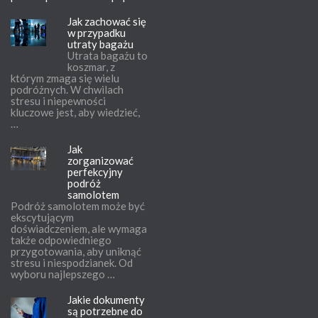
Jak zachować się
w przypadku
utraty bagażu
Utrata bagażu to
koszmar, z
którym zmaga się wielu
podróżnych. W chwilach
stresu i niepewności
kluczowe jest, aby wiedzieć,
…
Jak
zorganizować
perfekcyjny
podróż
samolotem
Podróż samolotem może być
ekscytującym
doświadczeniem, ale wymaga
także odpowiedniego
przygotowania, aby uniknąć
stresu i niespodzianek. Od
wyboru najlepszego …
Jakie dokumenty
są potrzebne do