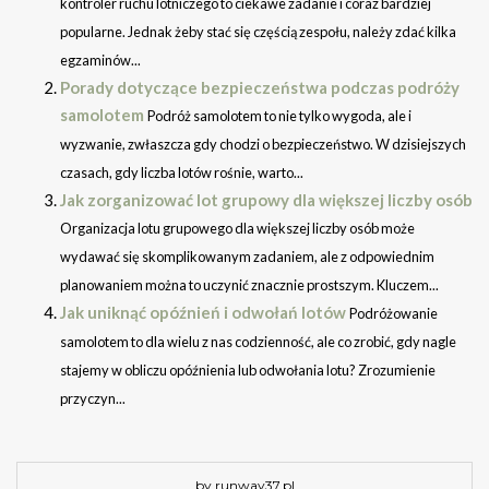
kontroler ruchu lotniczego to ciekawe zadanie i coraz bardziej
popularne. Jednak żeby stać się częścią zespołu, należy zdać kilka
egzaminów...
Porady dotyczące bezpieczeństwa podczas podróży
samolotem
Podróż samolotem to nie tylko wygoda, ale i
wyzwanie, zwłaszcza gdy chodzi o bezpieczeństwo. W dzisiejszych
czasach, gdy liczba lotów rośnie, warto...
Jak zorganizować lot grupowy dla większej liczby osób
Organizacja lotu grupowego dla większej liczby osób może
wydawać się skomplikowanym zadaniem, ale z odpowiednim
planowaniem można to uczynić znacznie prostszym. Kluczem...
Jak uniknąć opóźnień i odwołań lotów
Podróżowanie
samolotem to dla wielu z nas codzienność, ale co zrobić, gdy nagle
stajemy w obliczu opóźnienia lub odwołania lotu? Zrozumienie
przyczyn...
by runway37.pl