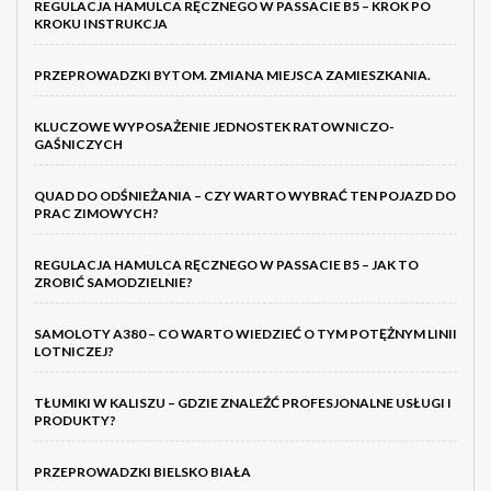
REGULACJA HAMULCA RĘCZNEGO W PASSACIE B5 – KROK PO
KROKU INSTRUKCJA
PRZEPROWADZKI BYTOM. ZMIANA MIEJSCA ZAMIESZKANIA.
KLUCZOWE WYPOSAŻENIE JEDNOSTEK RATOWNICZO-
GAŚNICZYCH
QUAD DO ODŚNIEŻANIA – CZY WARTO WYBRAĆ TEN POJAZD DO
PRAC ZIMOWYCH?
REGULACJA HAMULCA RĘCZNEGO W PASSACIE B5 – JAK TO
ZROBIĆ SAMODZIELNIE?
SAMOLOTY A380 – CO WARTO WIEDZIEĆ O TYM POTĘŻNYM LINII
LOTNICZEJ?
TŁUMIKI W KALISZU – GDZIE ZNALEŹĆ PROFESJONALNE USŁUGI I
PRODUKTY?
PRZEPROWADZKI BIELSKO BIAŁA