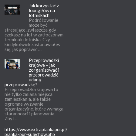
Jak korzystać z
lounge’ów na
lotniskach
Podróżowanie
może być
stresujące, zwłaszcza gdy
czekasz na lot w zatłoczonym
terminalu lotniska. Czy
kiedykolwiek zastanawiałeś
się, jak poprawić …
Przeprowadzki
krajowe – jak
zorganizować i
przeprowadzić
udaną
przeprowadzkę?
Przeprowadzka krajowa to
nie tylko zmiana miejsca
zamieszkania, ale także
ogromne wyzwanie
organizacyjne, które wymaga
staranności i planowania.
Zbyt …
https://www.extrapiankapur.pl/lubuskie/ocieplenia-
pianka-pur-sulechow.php