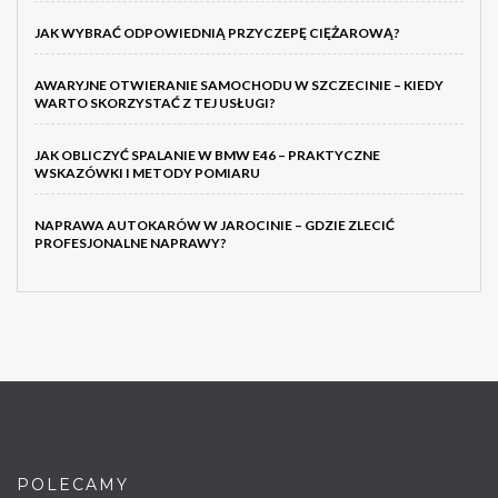
JAK WYBRAĆ ODPOWIEDNIĄ PRZYCZEPĘ CIĘŻAROWĄ?
AWARYJNE OTWIERANIE SAMOCHODU W SZCZECINIE – KIEDY
WARTO SKORZYSTAĆ Z TEJ USŁUGI?
JAK OBLICZYĆ SPALANIE W BMW E46 – PRAKTYCZNE
WSKAZÓWKI I METODY POMIARU
NAPRAWA AUTOKARÓW W JAROCINIE – GDZIE ZLECIĆ
PROFESJONALNE NAPRAWY?
POLECAMY