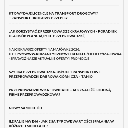
KTO WYDAJE LICENCJE NA TRANSPORT DROGOWY?
TRANSPORT DROGOWY PRZEPISY
JAK KORZYSTAĆ Z PRZEPROWADZEK KRAJOWYCH – PORADNIK
DLA OSÓB PLANUJĄCYCH PRZEPROWADZKĘ
NAJCIEKAWSZE OFERTY NA MAJÓWKĘ 2026:
HTTPS://WWW.ROMANTYCZNYWEEKEND.EU/OFERTY/MAJOWKA
- SPRAWDŹ NASZE AKTUALNE OFERTY I PROMOCJE
SZYBKA PRZEPROWADZKA. USŁUGI TRANSPORTOWE
PRZEPROWADZKI DĄBROWA GÓRNICZA – TANIO
PRZEPROWADZKI W KATOWICACH – JAK ZNALEŹĆ SOLIDNĄ
FIRMĘ PRZEPROWADZKOWĄ?
NOWY SAMOCHÓD
ILE PALI BMW E46 – JAKIE SĄ TYPOWE WARTOŚCI SPALANIA W
RÓŻNYCH MODELACH?