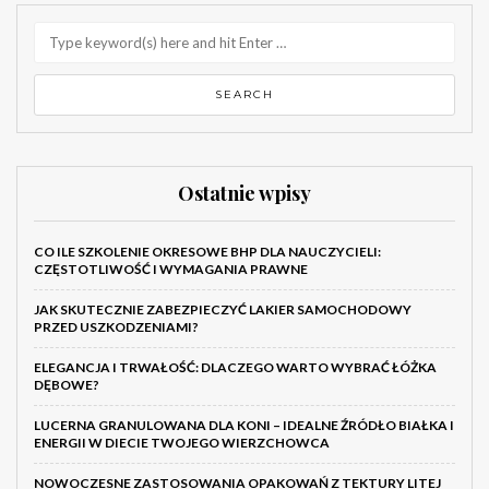
Ostatnie wpisy
CO ILE SZKOLENIE OKRESOWE BHP DLA NAUCZYCIELI:
CZĘSTOTLIWOŚĆ I WYMAGANIA PRAWNE
JAK SKUTECZNIE ZABEZPIECZYĆ LAKIER SAMOCHODOWY
PRZED USZKODZENIAMI?
ELEGANCJA I TRWAŁOŚĆ: DLACZEGO WARTO WYBRAĆ ŁÓŻKA
DĘBOWE?
LUCERNA GRANULOWANA DLA KONI – IDEALNE ŹRÓDŁO BIAŁKA I
ENERGII W DIECIE TWOJEGO WIERZCHOWCA
NOWOCZESNE ZASTOSOWANIA OPAKOWAŃ Z TEKTURY LITEJ