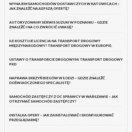
WYNAJEM SAMOCHODÓW DOSTAWCZYCH W KATOWICACH –
JAK ZNALEŹĆ NAJLEPSZĄ OFERTĘ?
AUTORYZOWANY SERWIS SUZUKI W POZNANIU – GDZIE
ZNALEŹĆ I NA CO ZWRÓCIĆ UWAGĘ?
ILE KOSZTUJE LICENCJA NA TRANSPORT DROGOWY
MIĘDZYNARODOWY? TRANSPORT DROGOWY W EUROPIE.
USTAWY O TRANSPORCIE DROGOWYM. TRANSPORT DROGOWY
PKD
NAPRAWA SKRZYŃ BIEGÓW W ŁODZI – GDZIE ZNALEŹĆ
DOŚWIADCZONEGO SPECJALISTĘ?
SAMOCHÓD ZASTĘPCZY Z OC SPRAWCY W WARSZAWIE – JAK
OTRZYMAĆ SAMOCHÓD ZASTĘPCZY?
INSTALKA OPERY – JAK ZAINSTALOWAĆ I SKONFIGUROWAĆ
PRZEGLĄDARKĘ?