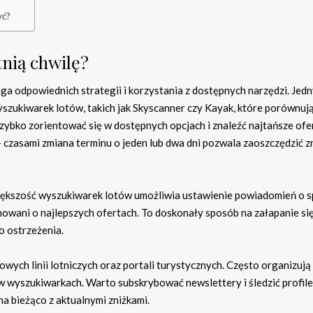
yć?
tnią chwilę?
ga odpowiednich strategii i korzystania z dostępnych narzędzi. Jed
yszukiwarek lotów, takich jak Skyscanner czy Kayak, które porównuj
ybko zorientować się w dostępnych opcjach i znaleźć najtańsze ofer
czasami zmiana terminu o jeden lub dwa dni pozwala zaoszczędzić 
iększość wyszukiwarek lotów umożliwia ustawienie powiadomień o 
mowani o najlepszych ofertach. To doskonały sposób na załapanie si
o ostrzeżenia.
wych linii lotniczych oraz portali turystycznych. Często organizują
e w wyszukiwarkach. Warto subskrybować newslettery i śledzić profile
na bieżąco z aktualnymi zniżkami.