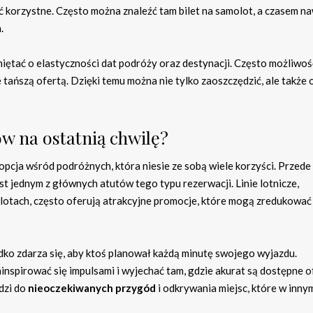
yć korzystne. Często można znaleźć tam bilet na samolot, a czasem n
.
iętać o elastyczności dat podróży oraz destynacji. Często możliwoś
 tańszą ofertą. Dzięki temu można nie tylko zaoszczędzić, ale także 
tów na ostatnią chwilę?
opcja wśród podróżnych, która niesie ze sobą wiele korzyści. Przede
st jednym z głównych atutów tego typu rezerwacji. Linie lotnicze,
lotach, często oferują atrakcyjne promocje, które mogą zredukować
dko zdarza się, aby ktoś planował każdą minutę swojego wyjazdu.
inspirować się impulsami i wyjechać tam, gdzie akurat są dostępne o
dzi do
nieoczekiwanych przygód
i odkrywania miejsc, które w inny