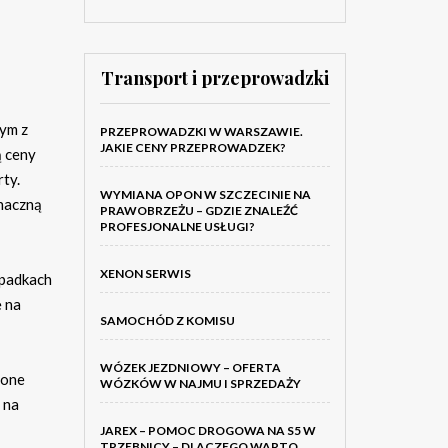
Transport i przeprowadzki
nym z
PRZEPROWADZKI W WARSZAWIE.
JAKIE CENY PRZEPROWADZEK?
ą ceny
ty.
WYMIANA OPON W SZCZECINIE NA
znaczną
PRAWOBRZEŻU – GDZIE ZNALEŹĆ
PROFESJONALNE USŁUGI?
XENON SERWIS
spadkach
ę na
SAMOCHÓD Z KOMISU
WÓZEK JEZDNIOWY – OFERTA
 one
WÓZKÓW W NAJMU I SPRZEDAŻY
 na
JAREX – POMOC DROGOWA NA S5 W
TRZEBNICY – DLACZEGO WARTO