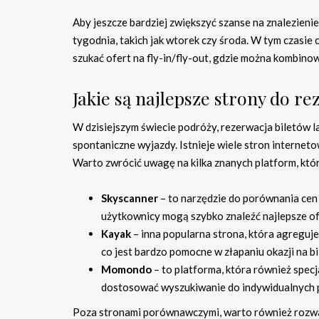
Aby jeszcze bardziej zwiększyć szanse na znalezien
tygodnia, takich jak wtorek czy środa. W tym czasie
szukać ofert na fly-in/fly-out, gdzie można kombinow
Jakie są najlepsze strony do re
W dzisiejszym świecie podróży, rezerwacja biletów la
spontaniczne wyjazdy. Istnieje wiele stron internetow
Warto zwrócić uwagę na kilka znanych platform, któ
Skyscanner
– to narzędzie do porównania cen bi
użytkownicy mogą szybko znaleźć najlepsze ofe
Kayak
– inna popularna strona, która agreguj
co jest bardzo pomocne w złapaniu okazji na bil
Momondo
– to platforma, która również specj
dostosować wyszukiwanie do indywidualnych 
Poza stronami porównawczymi, warto również rozważ