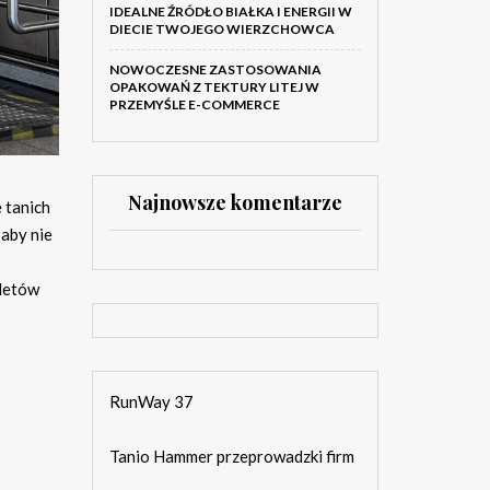
IDEALNE ŹRÓDŁO BIAŁKA I ENERGII W
DIECIE TWOJEGO WIERZCHOWCA
NOWOCZESNE ZASTOSOWANIA
OPAKOWAŃ Z TEKTURY LITEJ W
PRZEMYŚLE E-COMMERCE
Najnowsze komentarze
 tanich
 aby nie
iletów
RunWay 37
Tanio Hammer przeprowadzki firm