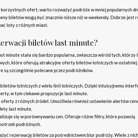
ie korzystnych ofert, warto rozważyć podróże w mniej popularnych dn
 ceny biletów mogą być znacznie niższe niż w weekendy. Dobrze jest 
ać loty z różnych miast.
zerwacji biletów last minute?
st minute stała się bardzo popularna, zwłaszcza wśród tych, którzy 
ych, które oferują atrakcyjne oferty biletów lotniczych w ostatniej 
re są szczególnie polecane przez podróżników.
letów lotniczych z wielu linii lotniczych. Dzięki intuicyjnemu interf
rty, w tym ciekawe propozycje last minute.
e oferty z różnych źródeł. Umożliwia również ustawienie alertów ce
ety last minute.
alizuje się w porównywaniu cen. Oferuje różne filtry, które pozwolą
potrzeb podróżnych.
yć rezerwację biletów za pośrednictwem biur podróży. Wiele z nic