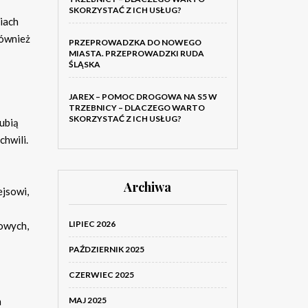
SKORZYSTAĆ Z ICH USŁUG?
iach
również
PRZEPROWADZKA DO NOWEGO
MIASTA. PRZEPROWADZKI RUDA
ŚLĄSKA
JAREX – POMOC DROGOWA NA S5 W
TRZEBNICY – DLACZEGO WARTO
SKORZYSTAĆ Z ICH USŁUG?
lubią
chwili.
Archiwa
ejsowi,
LIPIEC 2026
nowych,
PAŹDZIERNIK 2025
CZERWIEC 2025
MAJ 2025
h