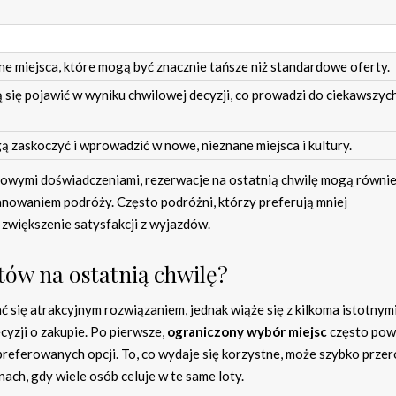
lne miejsca, które mogą być znacznie tańsze niż standardowe oferty.
ię pojawić w wyniku chwilowej decyzji, co prowadzi do ciekawszyc
 zaskoczyć i wprowadzić w nowe, nieznane miejsca i kultury.
nowymi doświadczeniami, rezerwacje na ostatnią chwilę mogą równi
nowaniem podróży. Często podróżni, którzy preferują mniej
 zwiększenie satysfakcji z wyjazdów.
etów na ostatnią chwilę?
 się atrakcyjnym rozwiązaniem, jednak wiąże się z kilkoma istotnym
yzji o zakupie. Po pierwsze,
ograniczony wybór miejsc
często pow
referowanych opcji. To, co wydaje się korzystne, może szybko przer
ach, gdy wiele osób celuje w te same loty.