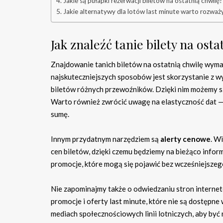
Jakie są pułapki rezerwacji biletów na ostatnią chwilę?
Jakie alternatywy dla lotów last minute warto rozważ
Jak znaleźć tanie bilety na osta
Znajdowanie tanich biletów na ostatnią chwilę wyma
najskuteczniejszych sposobów jest skorzystanie z w
biletów różnych przewoźników. Dzięki nim możemy sz
Warto również zwrócić uwagę na elastyczność dat — 
sumę.
Innym przydatnym narzędziem są
alerty cenowe
. W
cen biletów, dzięki czemu będziemy na bieżąco infor
promocje, które mogą się pojawić bez wcześniejszeg
Nie zapominajmy także o odwiedzaniu stron interneto
promocje i oferty last minute, które nie są dostępn
mediach społecznościowych linii lotniczych, aby być 