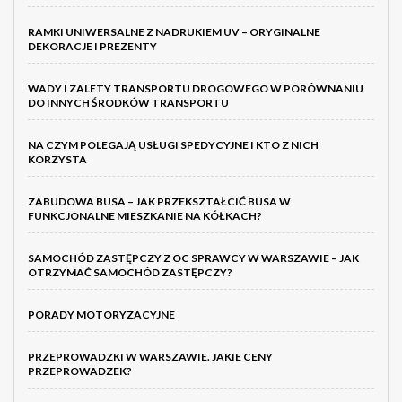
RAMKI UNIWERSALNE Z NADRUKIEM UV – ORYGINALNE
DEKORACJE I PREZENTY
WADY I ZALETY TRANSPORTU DROGOWEGO W PORÓWNANIU
DO INNYCH ŚRODKÓW TRANSPORTU
NA CZYM POLEGAJĄ USŁUGI SPEDYCYJNE I KTO Z NICH
KORZYSTA
ZABUDOWA BUSA – JAK PRZEKSZTAŁCIĆ BUSA W
FUNKCJONALNE MIESZKANIE NA KÓŁKACH?
SAMOCHÓD ZASTĘPCZY Z OC SPRAWCY W WARSZAWIE – JAK
OTRZYMAĆ SAMOCHÓD ZASTĘPCZY?
PORADY MOTORYZACYJNE
PRZEPROWADZKI W WARSZAWIE. JAKIE CENY
PRZEPROWADZEK?