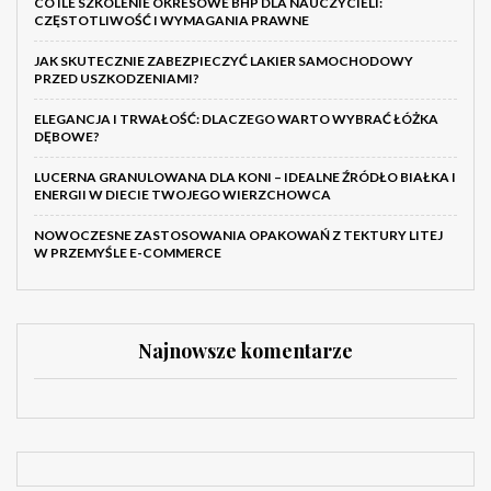
CO ILE SZKOLENIE OKRESOWE BHP DLA NAUCZYCIELI:
CZĘSTOTLIWOŚĆ I WYMAGANIA PRAWNE
JAK SKUTECZNIE ZABEZPIECZYĆ LAKIER SAMOCHODOWY
PRZED USZKODZENIAMI?
ELEGANCJA I TRWAŁOŚĆ: DLACZEGO WARTO WYBRAĆ ŁÓŻKA
DĘBOWE?
LUCERNA GRANULOWANA DLA KONI – IDEALNE ŹRÓDŁO BIAŁKA I
ENERGII W DIECIE TWOJEGO WIERZCHOWCA
NOWOCZESNE ZASTOSOWANIA OPAKOWAŃ Z TEKTURY LITEJ
W PRZEMYŚLE E-COMMERCE
Najnowsze komentarze