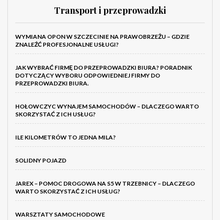
Transport i przeprowadzki
WYMIANA OPON W SZCZECINIE NA PRAWOBRZEŻU – GDZIE
ZNALEŹĆ PROFESJONALNE USŁUGI?
JAK WYBRAĆ FIRMĘ DO PRZEPROWADZKI BIURA? PORADNIK
DOTYCZĄCY WYBORU ODPOWIEDNIEJ FIRMY DO
PRZEPROWADZKI BIURA.
HOŁOWCZYC WYNAJEM SAMOCHODÓW – DLACZEGO WARTO
SKORZYSTAĆ Z ICH USŁUG?
ILE KILOMETRÓW TO JEDNA MILA?
SOLIDNY POJAZD
JAREX – POMOC DROGOWA NA S5 W TRZEBNICY – DLACZEGO
WARTO SKORZYSTAĆ Z ICH USŁUG?
WARSZTATY SAMOCHODOWE