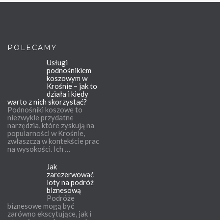
POLECAMY
Usługi
podnośnikiem
koszowym w
Krośnie – jak to
działa i kiedy
warto z nich skorzystać?
Podnośniki koszowe to
niezwykle przydatne
narzędzia, które zyskują na
popularności w Krośnie,
zwłaszcza w kontekście prac
na wysokości. Ich …
Jak
zarezerwować
loty na podróż
biznesową
Podróże
biznesowe mogą być
zarówno ekscytujące, jak i