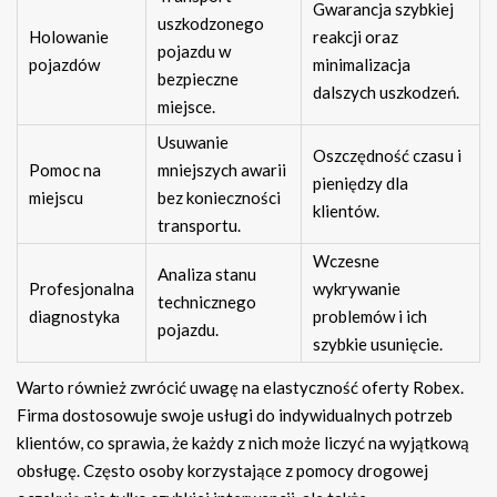
Gwarancja szybkiej
uszkodzonego
Holowanie
reakcji oraz
pojazdu w
pojazdów
minimalizacja
bezpieczne
dalszych uszkodzeń.
miejsce.
Usuwanie
Oszczędność czasu i
Pomoc na
mniejszych awarii
pieniędzy dla
miejscu
bez konieczności
klientów.
transportu.
Wczesne
Analiza stanu
Profesjonalna
wykrywanie
technicznego
diagnostyka
problemów i ich
pojazdu.
szybkie usunięcie.
Warto również zwrócić uwagę na elastyczność oferty Robex.
Firma dostosowuje swoje usługi do indywidualnych potrzeb
klientów, co sprawia, że każdy z nich może liczyć na wyjątkową
obsługę. Często osoby korzystające z pomocy drogowej