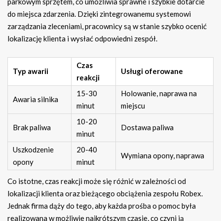
parkowym sprzętem, co umożliwia sprawne i szybkie dotarcie
do miejsca zdarzenia. Dzięki zintegrowanemu systemowi
zarządzania zleceniami, pracownicy są w stanie szybko ocenić
lokalizację klienta i wysłać odpowiedni zespół.
Czas
Typ awarii
Usługi oferowane
reakcji
15-30
Holowanie, naprawa na
Awaria silnika
minut
miejscu
10-20
Brak paliwa
Dostawa paliwa
minut
Uszkodzenie
20-40
Wymiana opony, naprawa
opony
minut
Co istotne, czas reakcji może się różnić w zależności od
lokalizacji klienta oraz bieżącego obciążenia zespołu Robex.
Jednak firma dąży do tego, aby każda prośba o pomoc była
realizowana w możliwie najkrótszym czasie, co czyni ją