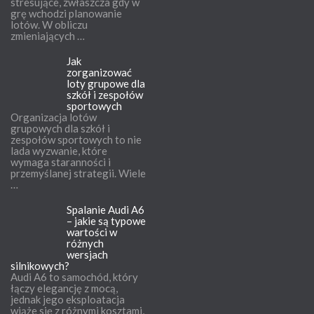
stresujące, zwłaszcza gdy w
grę wchodzi planowanie
lotów. W obliczu
zmieniających …
Jak
zorganizować
loty grupowe dla
szkół i zespołów
sportowych
Organizacja lotów
grupowych dla szkół i
zespołów sportowych to nie
lada wyzwanie, które
wymaga staranności i
przemyślanej strategii. Wiele
…
Spalanie Audi A6
– jakie są typowe
wartości w
różnych
wersjach
silnikowych?
Audi A6 to samochód, który
łączy elegancję z mocą,
jednak jego eksploatacja
wiąże się z różnymi kosztami,