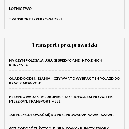
LOTNICTWO
TRANSPORT I PREPROWADZKI
Transport i przeprowadzki
NA CZYM POLEGAJĄ USŁUGI SPEDYCYJNE I KTO Z NICH
KORZYSTA
QUAD DO ODŚNIEŻANIA – CZY WARTO WYBRAĆ TEN POJAZD DO
PRAC ZIMOWYCH?
PRZEPROWADZKI W LUBLINIE. PRZEPROWADZKI PRYWATNE
MIESZKAŃ, TRANSPORT MEBLI
JAK PRZYGOTOWAĆ SIĘ DO PRZEPROWADZKI W WARSZAWIE
GDZIE ODDAĆ ZUŻYTY OLEJ SILNIKOWY – PUNKTY ZBIÓRKI I