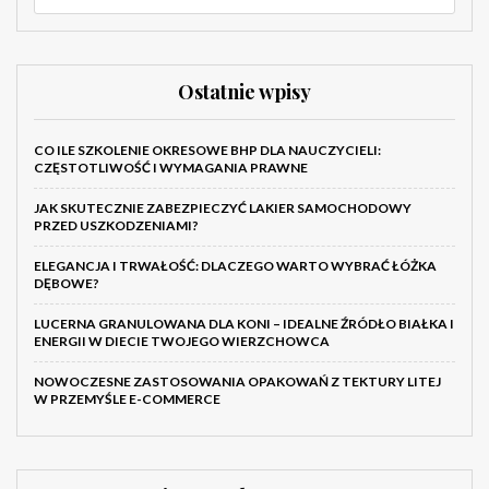
Ostatnie wpisy
CO ILE SZKOLENIE OKRESOWE BHP DLA NAUCZYCIELI:
CZĘSTOTLIWOŚĆ I WYMAGANIA PRAWNE
JAK SKUTECZNIE ZABEZPIECZYĆ LAKIER SAMOCHODOWY
PRZED USZKODZENIAMI?
ELEGANCJA I TRWAŁOŚĆ: DLACZEGO WARTO WYBRAĆ ŁÓŻKA
DĘBOWE?
LUCERNA GRANULOWANA DLA KONI – IDEALNE ŹRÓDŁO BIAŁKA I
ENERGII W DIECIE TWOJEGO WIERZCHOWCA
NOWOCZESNE ZASTOSOWANIA OPAKOWAŃ Z TEKTURY LITEJ
W PRZEMYŚLE E-COMMERCE