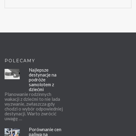
POLECAMY
Najlepsze
destynacje na
podróże
samolotem z
dziećmi
Planowanie rodzinnych
wakacji z dziećmi to nie lada
wyzwanie, zwłaszcza gdy
chodzi o wybór odpowiedniej
destynacji. Warto zwrócić
uwagę …
Porównanie cen
paliwa na