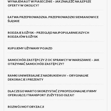
WYNAJEM AUT W PIASECZNIE – JAK ZNALEŹĆ NAJLEPSZE
OFERTY W OKOLICY?
ŁATWA PRZEPROWADZKA. PRZEPROWADZKI SIEMIANOWICE
ŚLĄSKIE
RODZAJE ŁOŻYSK – PRZEGLĄD NAJPOPULARNIEJSZYCH
RODZAJÓW ŁOŻYSK
KUPUJEMY UŻYWANY POJAZD
SAMOCHÓD ZASTĘPCZY Z OC SPRAWCY W WARSZAWIE – JAK
OTRZYMAĆ SAMOCHÓD ZASTĘPCZY?
RAMKI UNIWERSALNE Z NADRUKIEM UV – ORYGINALNE
DEKORACJE I PREZENTY
DLACZEGO WARTO SKORZYSTAĆ Z PROFESJONALNEJ FIRMY
OFERUJĄCEJ TRANSPORT ZUŻYTEGO OLEJU?
ROZWÓJ MOTORYZACJI