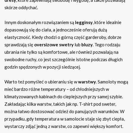
dresy
, które zapewniają swobodę i wygodę, a także pozwalają
skórze oddychać.
Innym doskonałym rozwiązaniem są
legginsy
, które idealnie
dopasowują się do ciała, a jednocześnie oferują dużą
elastyczność. Kiedy chodzi o górną część garderoby, dobrze
sprawdzają się
oversizowe swetry
lub
bluzy
. Tego rodzaju
ubrania nie tylko są komfortowe, ale również pozwalają na
swobodne ruchy, co jest szczególnie istotne podczas długich
godzin spędzonych w pozycji siedzącej.
Warto też pomyśleć o ubieraniu się w
warstwy
. Samoloty mogą
mieć bardzo różne temperatury – od chłodniejszych w
klimatyzowanych kabinach do cieplejszych przy samej szybie.
Zakładając kilka warstw, takich jak np. T-shirt pod sweter,
można łatwo dostosować odzież do panujących warunków. W
przypadku, gdy temperatura w samolocie staje się zbyt ciepła,
wystarczy zdjąć jedną z warstw, co zapewni większy komfort.