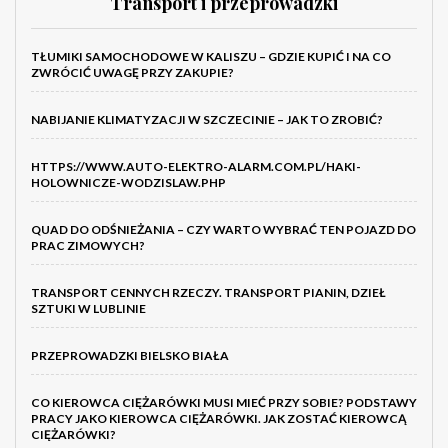
Transport i przeprowadzki
TŁUMIKI SAMOCHODOWE W KALISZU – GDZIE KUPIĆ I NA CO
ZWRÓCIĆ UWAGĘ PRZY ZAKUPIE?
NABIJANIE KLIMATYZACJI W SZCZECINIE – JAK TO ZROBIĆ?
HTTPS://WWW.AUTO-ELEKTRO-ALARM.COM.PL/HAKI-
HOLOWNICZE-WODZISLAW.PHP
QUAD DO ODŚNIEŻANIA – CZY WARTO WYBRAĆ TEN POJAZD DO
PRAC ZIMOWYCH?
TRANSPORT CENNYCH RZECZY. TRANSPORT PIANIN, DZIEŁ
SZTUKI W LUBLINIE
PRZEPROWADZKI BIELSKO BIAŁA
CO KIEROWCA CIĘŻARÓWKI MUSI MIEĆ PRZY SOBIE? PODSTAWY
PRACY JAKO KIEROWCA CIĘŻARÓWKI. JAK ZOSTAĆ KIEROWCĄ
CIĘŻARÓWKI?