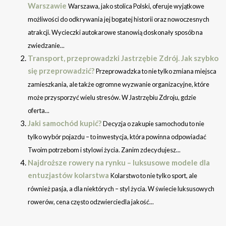
Warszawie
Warszawa, jako stolica Polski, oferuje wyjątkowe
możliwości do odkrywania jej bogatej historii oraz nowoczesnych
atrakcji. Wycieczki autokarowe stanowią doskonały sposób na
zwiedzanie...
Transport, przeprowadzki Jastrzębie Zdrój. Jak szybko
się przeprowadzić?
Przeprowadzka to nie tylko zmiana miejsca
zamieszkania, ale także ogromne wyzwanie organizacyjne, które
może przysporzyć wielu stresów. W Jastrzębiu Zdroju, gdzie
oferta...
Jaki samochód kupić?
Decyzja o zakupie samochodu to nie
tylko wybór pojazdu – to inwestycja, która powinna odpowiadać
Twoim potrzebom i stylowi życia. Zanim zdecydujesz...
Najdroższe rowery na rynku – luksusowe modele dla
entuzjastów kolarstwa
Kolarstwo to nie tylko sport, ale
również pasja, a dla niektórych – styl życia. W świecie luksusowych
rowerów, cena często odzwierciedla jakość...