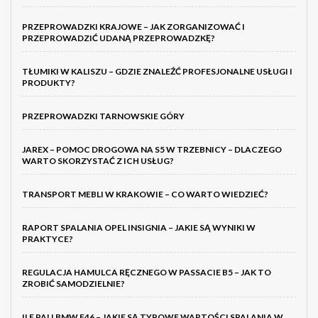
PRZEPROWADZKI KRAJOWE – JAK ZORGANIZOWAĆ I
PRZEPROWADZIĆ UDANĄ PRZEPROWADZKĘ?
TŁUMIKI W KALISZU – GDZIE ZNALEŹĆ PROFESJONALNE USŁUGI I
PRODUKTY?
PRZEPROWADZKI TARNOWSKIE GÓRY
JAREX – POMOC DROGOWA NA S5 W TRZEBNICY – DLACZEGO
WARTO SKORZYSTAĆ Z ICH USŁUG?
TRANSPORT MEBLI W KRAKOWIE – CO WARTO WIEDZIEĆ?
RAPORT SPALANIA OPEL INSIGNIA – JAKIE SĄ WYNIKI W
PRAKTYCE?
REGULACJA HAMULCA RĘCZNEGO W PASSACIE B5 – JAK TO
ZROBIĆ SAMODZIELNIE?
ILE PALI BMW E46 – JAKIE SĄ TYPOWE WARTOŚCI SPALANIA W