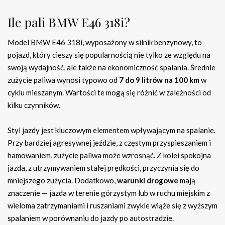
Ile pali BMW E46 318i?
Model BMW E46 318i, wyposażony w silnik benzynowy, to
pojazd, który cieszy się popularnością nie tylko ze względu na
swoją wydajność, ale także na ekonomiczność spalania. Średnie
zużycie paliwa wynosi typowo od
7 do 9 litrów na 100 km
w
cyklu mieszanym. Wartości te mogą się różnić w zależności od
kilku czynników.
Styl jazdy jest kluczowym elementem wpływającym na spalanie.
Przy bardziej agresywnej jeździe, z częstym przyspieszaniem i
hamowaniem, zużycie paliwa może wzrosnąć. Z kolei spokojna
jazda, z utrzymywaniem stałej prędkości, przyczynia się do
mniejszego zużycia. Dodatkowo,
warunki drogowe
mają
znaczenie — jazda w terenie górzystym lub w ruchu miejskim z
wieloma zatrzymaniami i ruszaniami zwykle wiąże się z wyższym
spalaniem w porównaniu do jazdy po autostradzie.