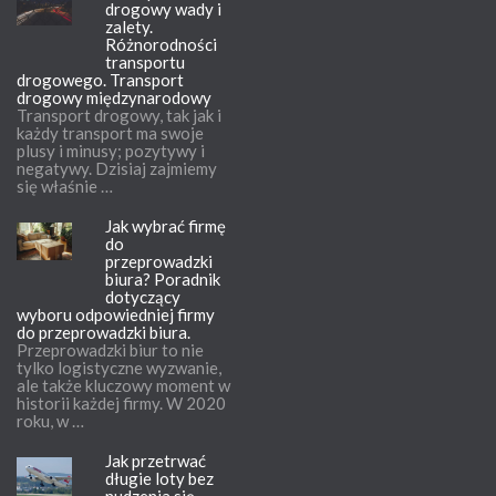
drogowy wady i
zalety.
Różnorodności
transportu
drogowego. Transport
drogowy międzynarodowy
Transport drogowy, tak jak i
każdy transport ma swoje
plusy i minusy; pozytywy i
negatywy. Dzisiaj zajmiemy
się właśnie …
Jak wybrać firmę
do
przeprowadzki
biura? Poradnik
dotyczący
wyboru odpowiedniej firmy
do przeprowadzki biura.
Przeprowadzki biur to nie
tylko logistyczne wyzwanie,
ale także kluczowy moment w
historii każdej firmy. W 2020
roku, w …
Jak przetrwać
długie loty bez