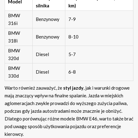
Model
silnika
km)
BMW
Benzynowy
7-9
316i
BMW
Benzynowy
8-10
318i
BMW
Diesel
5-7
320d
BMW
Diesel
6-8
330d
Warto również zauważyć, że
styl jazdy
, jak i warunki drogowe
mają znaczący wpływ na finalne spalanie. Jazda w miejskich
aglomeracjach zwykle prowadzi do wyższego zużycia paliwa,
podczas gdy jazda autostradami może znacznie je obniżyć.
Dlatego porównując różne modele BMW E46, warto także brać
pod uwagę sposób użytkowania pojazdu oraz preferencje
kierowcy.