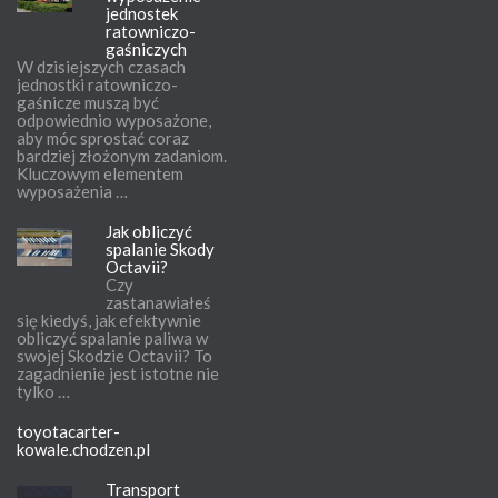
jednostek
ratowniczo-
gaśniczych
W dzisiejszych czasach
jednostki ratowniczo-
gaśnicze muszą być
odpowiednio wyposażone,
aby móc sprostać coraz
bardziej złożonym zadaniom.
Kluczowym elementem
wyposażenia …
Jak obliczyć
spalanie Skody
Octavii?
Czy
zastanawiałeś
się kiedyś, jak efektywnie
obliczyć spalanie paliwa w
swojej Skodzie Octavii? To
zagadnienie jest istotne nie
tylko …
toyotacarter-
kowale.chodzen.pl
Transport