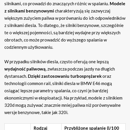
silnikami, co prowadzi do znaczących różnic w spalaniu.
Modele
z silnikami benzynowymi
charakteryzują się zazwyczaj
większym zużyciem paliwa w porównaniu do ich odpowiedników
z silnikami diesla. To dlatego, że silniki benzynowe, szczególnie
te o większej pojemności, są bardziej wydajne przy większych
obrotach, co może prowadzić do wyższego spalania w
codziennym użytkowaniu.
W przypadku silników diesla, często oferują one lepszą
wydajność paliwową
, zwłaszcza podczas jazdy na długich
dystansach.
Dzięki zastosowaniu turbosprężarek
oraz
technologii common rail, silniki diesla w BMW E46 mogą
osiągać lepsze parametry spalania, co czyni je bardziej
ekonomicznymi w eksploatacji. Na przykład, modele z silnikiem
320d mogą zużywać znacznie mniej paliwa niż porównywalne
wersje benzynowe, takie jak 320i.
Rodzaj
Przybliżone spalanie (l/100