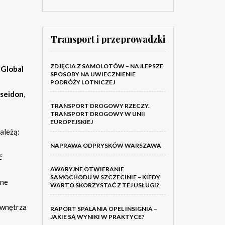
Transport i przeprowadzki
ZDJĘCIA Z SAMOLOTÓW – NAJLEPSZE
 Global
SPOSOBY NA UWIECZNIENIE
PODRÓŻY LOTNICZEJ
oseidon
,
TRANSPORT DROGOWY RZECZY.
TRANSPORT DROGOWY W UNII
EUROPEJSKIEJ
ależą:
NAPRAWA ODPRYSKÓW WARSZAWA
ć
AWARYJNE OTWIERANIE
SAMOCHODU W SZCZECINIE – KIEDY
lne
WARTO SKORZYSTAĆ Z TEJ USŁUGI?
 wnętrza
RAPORT SPALANIA OPEL INSIGNIA –
JAKIE SĄ WYNIKI W PRAKTYCE?