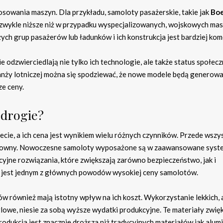
sowania maszyn. Dla przykładu, samoloty pasażerskie, takie jak
Boe
e zwykle niższe niż w przypadku wyspecjalizowanych, wojskowych mas
ch grup pasażerów lub ładunków i ich konstrukcja jest bardziej kom
odzwierciedlają nie tylko ich technologie, ale także status społecz
ranży lotniczej można się spodziewać, że nowe modele będą generow
ze ceny.
 drogie?
cie, a ich cena jest wynikiem wielu różnych czynników. Przede wszy
osztowny. Nowoczesne samoloty wyposażone są w zaawansowane syst
yjne rozwiązania, które zwiększają zarówno bezpieczeństwo, jak i
 jest jednym z głównych powodów wysokiej ceny samolotów.
również mają istotny wpływ na ich koszt. Wykorzystanie lekkich, 
owe, niesie za sobą wyższe wydatki produkcyjne. Te materiały zwię
rodukcja jest znacznie droższa niż tradycyjnych materiałów jak alum