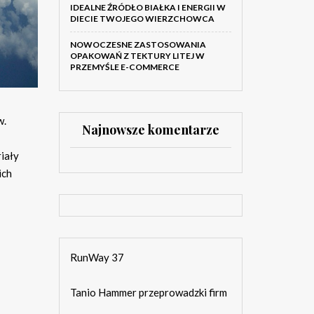
IDEALNE ŹRÓDŁO BIAŁKA I ENERGII W
DIECIE TWOJEGO WIERZCHOWCA
NOWOCZESNE ZASTOSOWANIA
OPAKOWAŃ Z TEKTURY LITEJ W
PRZEMYŚLE E-COMMERCE
w.
Najnowsze komentarze
iały
ich
RunWay 37
Tanio Hammer przeprowadzki firm