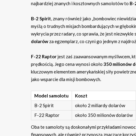
najbardziej znanych i kosztownych samolotów to
B-2
B-2 Spirit
, znany również jako „bombowiec niewidzi
myślą o trudnych misjach bombardujących w głębokim 
wykrycia przez radary, co sprawia, że jest niezwykl
dolarów
za egzemplarz, co czyni go jednym z najdro
F-22 Raptor
jest zaś zaawansowanym myśliwcem, któ
prędkością. Jego cena wynosi około
350 milionów 
kluczowym elementem amerykańskiej siły powietrzn
jako wsparcie dla misji bombowych.
Model samolotu
Koszt
B-2 Spirit
około 2 miliardy dolarów
F-22 Raptor
około 350 milionów dolarów
Oba te samoloty są doskonałymi przykładami nowo
finansowych, ale również przynoszą znaczące korzy