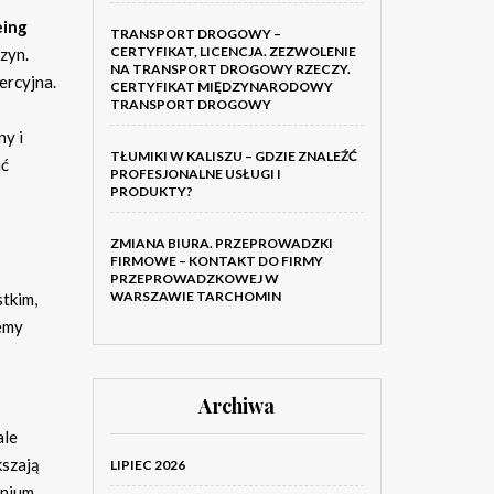
ing
TRANSPORT DROGOWY –
CERTYFIKAT, LICENCJA. ZEZWOLENIE
zyn.
NA TRANSPORT DROGOWY RZECZY.
ercyjna.
CERTYFIKAT MIĘDZYNARODOWY
TRANSPORT DROGOWY
ny i
TŁUMIKI W KALISZU – GDZIE ZNALEŹĆ
ać
PROFESJONALNE USŁUGI I
PRODUKTY?
ZMIANA BIURA. PRZEPROWADZKI
FIRMOWE – KONTAKT DO FIRMY
PRZEPROWADZKOWEJ W
WARSZAWIE TARCHOMIN
stkim,
emy
Archiwa
ale
kszają
LIPIEC 2026
inium.