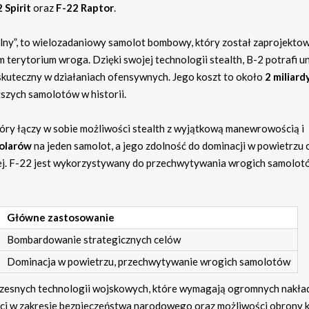
 Spirit
oraz
F-22 Raptor
.
alny”, to wielozadaniowy samolot bombowy, który został zaprojekto
terytorium wroga. Dzięki swojej technologii stealth, B-2 potrafi u
e skuteczny w działaniach ofensywnych. Jego koszt to około
2 miliard
ższych samolotów w historii.
ry łączy w sobie możliwości stealth z wyjątkową manewrowością i
dolarów
na jeden samolot, a jego zdolność do dominacji w powietrzu 
ej. F-22 jest wykorzystywany do przechwytywania wrogich samolot
Główne zastosowanie
Bombardowanie strategicznych celów
Dominacja w powietrzu, przechwytywanie wrogich samolotów
czesnych technologii wojskowych, które wymagają ogromnych nakł
ści w zakresie bezpieczeństwa narodowego oraz możliwości obrony k