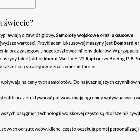
a świecie?
zyprawiają o zawrót głowy.
Samoloty wojskowe
oraz
luksusowe
ajwyższe wartości. Przykładem luksusowej maszyny jest
Bombardier
żenia oraz zasięgowi, może kosztować miliony dolarów. W przypadku
maszyny takie jak
Lockheed Martin F-22 Raptor
czy
Boeing P-8 P
 także mają strategiczne znaczenie militarnie.
re wpływają na ceny tych samolotów. Do najważniejszych czynników n
 stealth oraz efektywność paliwowa mają ogromny wpływ na wartoś
wszych osiągnięć technologii wojskowej często są droższe niż cywi
usowych odrzutowców, klienci często oczekują pełnej personalizacji