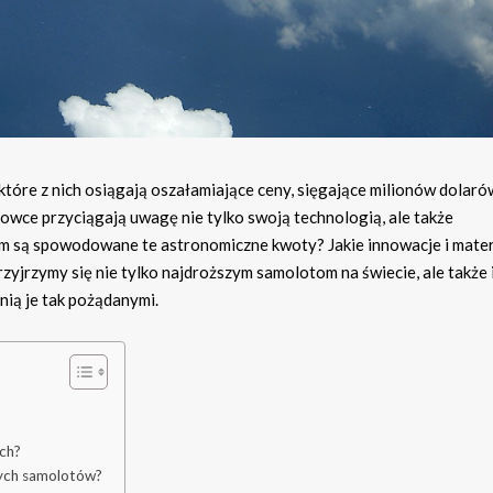
które z nich osiągają oszałamiające ceny, sięgające milionów dolaró
wce przyciągają uwagę nie tylko swoją technologią, ale także
ym są spowodowane te astronomiczne kwoty? Jakie innowacje i mater
zyjrzymy się nie tylko najdroższym samolotom na świecie, ale także 
ią je tak pożądanymi.
ch?
zych samolotów?