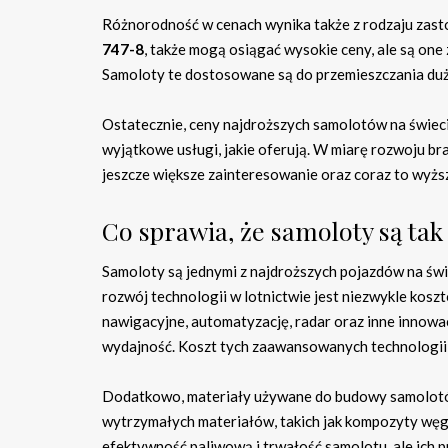
Różnorodność w cenach wynika także z rodzaju zasto
747-8
, także mogą osiągać wysokie ceny, ale są on
Samoloty te dostosowane są do przemieszczania duży
Ostatecznie, ceny najdroższych samolotów na świecie 
wyjątkowe usługi, jakie oferują. W miarę rozwoju b
jeszcze większe zainteresowanie oraz coraz to wyżs
Co sprawia, że samoloty są tak
Samoloty są jednymi z najdroższych pojazdów na świe
rozwój technologii w lotnictwie jest niezwykle k
nawigacyjne, automatyzację, radar oraz inne innowac
wydajność. Koszt tych zaawansowanych technologii
Dodatkowo, materiały używane do budowy samolotów 
wytrzymałych materiałów, takich jak kompozyty węgl
efektywność paliwową i trwałość samolotu, ale ich p