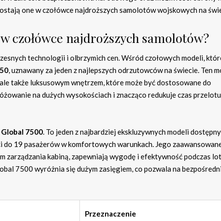
ozostają one w czołówce najdroższych samolotów wojskowych na świe
ą w czołówce najdroższych samolotów?
snych technologii i olbrzymich cen. Wśród czołowych modeli, któr
650
, uznawany za jeden z najlepszych odrzutowców na świecie. Ten m
, ale także luksusowym wnętrzem, które może być dostosowane do
óżowanie na dużych wysokościach i znacząco redukuje czas przelotu 
 Global 7500
. To jeden z najbardziej ekskluzywnych modeli dostępn
eści do 19 pasażerów w komfortowych warunkach. Jego zaawansowan
em zarządzania kabiną, zapewniają wygodę i efektywność podczas lot
obal 7500 wyróżnia się dużym zasięgiem, co pozwala na bezpośredni
Przeznaczenie