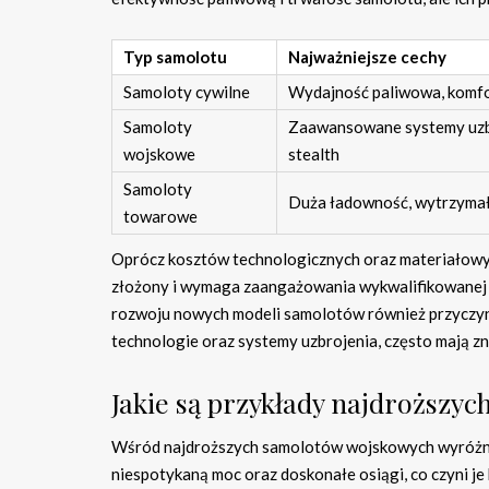
Typ samolotu
Najważniejsze cechy
Samoloty cywilne
Wydajność paliwowa, komf
Samoloty
Zaawansowane systemy uzbr
wojskowe
stealth
Samoloty
Duża ładowność, wytrzyma
towarowe
Oprócz kosztów technologicznych oraz materiałowych
złożony i wymaga zaangażowania wykwalifikowanej k
rozwoju nowych modeli samolotów również przyczyni
technologie oraz systemy uzbrojenia, często mają 
Jakie są przykłady najdroższy
Wśród najdroższych samolotów wojskowych wyróżnia
niespotykaną moc oraz doskonałe osiągi, co czyni 