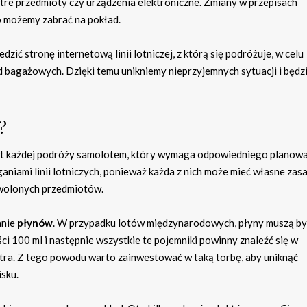
ostre przedmioty czy urządzenia elektroniczne. Zmiany w przepisach
 możemy zabrać na pokład.
ić stronę internetową linii lotniczej, z którą się podróżuje, w celu
 bagażowych. Dzięki temu unikniemy nieprzyjemnych sytuacji i będ
?
t każdej podróży samolotem, który wymaga odpowiedniego planowa
aniami linii lotniczych, ponieważ każda z nich może mieć własne zas
wolonych przedmiotów.
anie
płynów
. W przypadku lotów międzynarodowych, płyny muszą by
 100 ml i następnie wszystkie te pojemniki powinny znaleźć się w
litra. Z tego powodu warto zainwestować w taką torbę, aby uniknąć
sku.