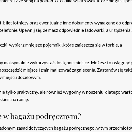
zabierzesz ze sobą na pokład. Oto kilka wskazówek, które mogą Ci p
t, bilet lotniczy oraz ewentualne inne dokumenty wymagane do odpr
 telefonie. Upewnij się, że masz odpowiednie ładowarki, a urządzenia 
i, wybierz mniejsze pojemniki, które zmieszczą się w torbie, a
by maksymalnie wykorzystać dostępne miejsce. Możesz to osiągnąć 
aoszczędzić miejsce i zminimalizować zagniecenia. Zastanów się tak
w miejscu docelowym.
ie tylko praktyczny, ale również wygodny w noszeniu, dlatego wart
skiem na ramię.
ne w bagażu podręcznym?
iadomym zasad dotyczących bagażu podręcznego, w tym przedmiotów