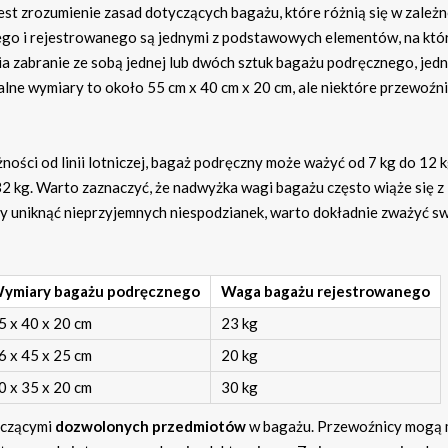
t zrozumienie zasad dotyczących bagażu, które różnią się w zależn
go i rejestrowanego są jednymi z podstawowych elementów, na któ
ia zabranie ze sobą jednej lub dwóch sztuk bagażu podręcznego, jedn
lne wymiary to około 55 cm x 40 cm x 20 cm, ale niektóre przewoźn
ości od linii lotniczej, bagaż podręczny może ważyć od 7 kg do 12 k
32 kg. Warto zaznaczyć, że nadwyżka wagi bagażu często wiąże się z
y uniknąć nieprzyjemnych niespodzianek, warto dokładnie zważyć s
ymiary bagażu podręcznego
Waga bagażu rejestrowanego
5 x 40 x 20 cm
23 kg
6 x 45 x 25 cm
20 kg
0 x 35 x 20 cm
30 kg
czącymi
dozwolonych przedmiotów
w bagażu. Przewoźnicy mogą 