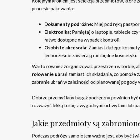
Kolejnym krokiem jest selekcja przedmiotów, które 
procesie pakowania:
Dokumenty podróżne:
Miej pod ręką paszpor
Elektronika:
Pamiętaj o laptopie, tablecie czy
łatwo dostępne na wypadek kontroli.
Osobiste akcesoria:
Zamiast dużego kosmetyczk
jednocześnie zawierają niezbędne kosmetyki.
Warto również zorganizować przestrzeń w torbie, a
rolowanie ubrań
zamiast ich składania, co pomoże z
zabranie ubrań w zależności od planowanej pogody 
Dobrze przemyślany bagaż podręczny powinien być n
rozważyć lekką torbę z wygodnymi uchwytami lub pa
Jakie przedmioty są zabronio
Podczas podróży samolotem ważne jest, aby być św