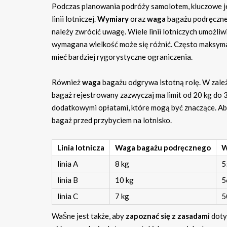
Podczas planowania podróży samolotem, kluczowe jes
linii lotniczej.
Wymiary
oraz
waga
bagażu podręczne
należy zwrócić uwagę. Wiele linii lotniczych umożliw
wymagana wielkość może się różnić. Często maksyma
mieć bardziej rygorystyczne ograniczenia.
Również
waga
bagażu odgrywa istotną rolę. W zależn
bagaż rejestrowany zazwyczaj ma limit od 20 kg do 
dodatkowymi opłatami, które mogą być znaczące. Ab
bagaż przed przybyciem na lotnisko.
Linia lotnicza
Waga bagażu podręcznego
W
linia A
8 kg
5
linia B
10 kg
5
linia C
7 kg
5
WaŜne jest także, aby
zapoznać się z zasadami
doty