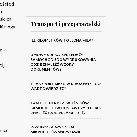
ości od
re
ak ich
Transport i przeprowadzki
iki mogą
ILE KILOMETRÓW TO JEDNA MILA?
g, a
UMOWY KUPNA-SPRZEDAŻY
SAMOCHODU DO WYDRUKOWANIA –
GDZIE ZNALEŹĆ WZORY
wój
DOKUMENTÓW?
TRANSPORT MEBLI W KRAKOWIE – CO
WARTO WIEDZIEĆ?
TANIE OC DLA PRZEWOŹNIKÓW
SAMOCHODÓW DOSTAWCZYCH – JAK
ZNALEŹĆ NAJLEPSZĄ OFERTĘ?
WYCIECZKA. WYNAJEM
mieć
MIKROBUSÓW WARSZAWA