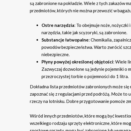
są zabronione na pokładzie. Wiele z tych zakazów m
przedmiotów, których nie można przewozić w bagażu
Ostre narzędzia
: To obejmuje noże, nożyczki 
narzędzia, takie jak scyzoryki, są zabronione.
Substancje łatwopalne
: Chemikalia, zapalnic
powodów bezpieczeństwa. Warto zwrócić szcz
niebezpieczne.
Płyny powyżej określonej objętości
: Wiele l
Zazwyczaj dozwolone są jedynie pojemniki o 
przezroczystej torbie o pojemności do 1 litra.
Dokładna lista przedmiotów zabronionych może się róż
zapoznać się z regulacjami przed podróżą. Może to u
rzeczy na lotnisku. Dobre przygotowanie pomoże zmi
Wśród innych przedmiotów, które mogą być kwestion
wszelkiego rodzaju sprzęty elektroniczne, które mog
sportowe sprzęty, mogą być zabronione lub wymagać