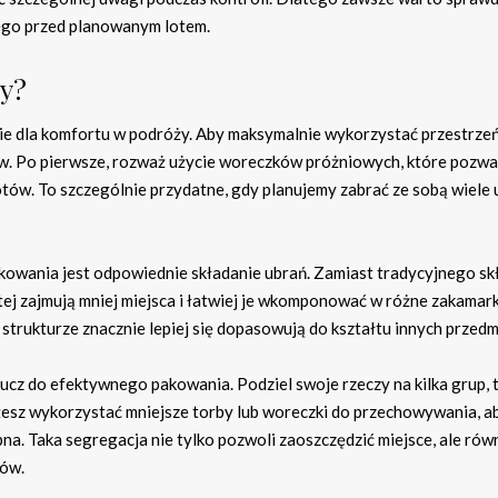
go przed planowanym lotem.
y?
e dla komfortu w podróży. Aby maksymalnie wykorzystać przestrze
w. Po pierwsze, rozważ użycie woreczków próżniowych, które pozwa
otów. To szczególnie przydatne, gdy planujemy zabrać ze sobą wiele 
owania jest odpowiednie składanie ubrań. Zamiast tradycyjnego sk
ej zajmują mniej miejsca i łatwiej je wkomponować w różne zakamark
 strukturze znacznie lepiej się dopasowują do kształtu innych przed
ucz do efektywnego pakowania. Podziel swoje rzeczy na kilka grup, 
ożesz wykorzystać mniejsze torby lub woreczki do przechowywania, a
a. Taka segregacja nie tylko pozwoli zaoszczędzić miejsce, ale rów
tów.