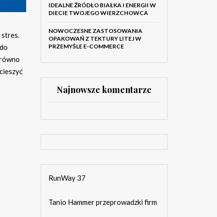
IDEALNE ŹRÓDŁO BIAŁKA I ENERGII W
DIECIE TWOJEGO WIERZCHOWCA
NOWOCZESNE ZASTOSOWANIA
stres.
OPAKOWAŃ Z TEKTURY LITEJ W
PRZEMYŚLE E-COMMERCE
 do
arówno
cieszyć
Najnowsze komentarze
RunWay 37
Tanio Hammer przeprowadzki firm