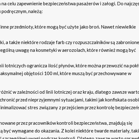
a na celu zapewnienie bezpieczeństwa pasażerów i załogi. Do najczę
 podręcznym, należą:
i inne przedmioty, które mogą być użyte jako broń. Nawet niewielkie
zki, a także niektóre rodzaje farb czy rozpuszczalników są zabronione
ególną uwagę na kosmetyki w aerozolach, które również mogą być
inii lotniczych ogranicza ilość płynów, które można przewozić na pokł
maksymalnej objętości 100 ml, które muszą być przechowywane w
nić w zależności od linii lotniczej oraz kraju, dlatego zawsze wart
chronić przed nieprzyjemnymi sytuacjami, takimi jak konfiskata osob
nimalizować stres związany z przejściem przez kontrolę bezpieczeń
owane przez pracowników kontroli bezpieczeństwa, znajdują się
ą być wymagane do okazania. Z kolei niektóre twarde materiały, taki
 szczególnej uwagi podczas kontroli. Dlatego zawsze warto sprawd