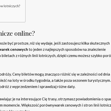
ów lotniczych?
tnicze online?
że być prostsze, niż się wydaje, jeśli zastosujesz kilka skutecznych
warek cenowych
to jeden z najlepszych sposobów na znalezienie
o biletach z różnych linii lotniczych, dzięki czemu możesz szybko po
dróży. Ceny biletów mogą znacząco różnić się w zależności od dnia
leźć na loty w środku tygodnia, a także poza sezonem turystycznym.
podróż z wyprzedzeniem i sprawdzaj różne daty.
tawiając je na interesujące Cię trasy, otrzymasz powiadomienia o sp
zym momencie. Większość porównywarek cenowych i stron linii lotnic