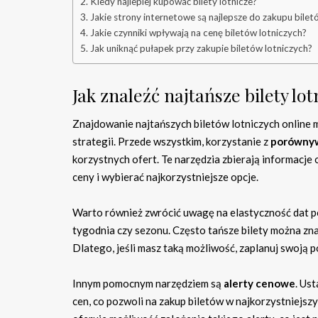
Kiedy najlepiej kupować bilety lotnicze?
Jakie strony internetowe są najlepsze do zakupu bilet
Jakie czynniki wpływają na cenę biletów lotniczych?
Jak uniknąć pułapek przy zakupie biletów lotniczych?
Jak znaleźć najtańsze bilety lo
Znajdowanie najtańszych biletów lotniczych online mo
strategii. Przede wszystkim, korzystanie z
porówny
korzystnych ofert. Te narzędzia zbierają informacje 
ceny i wybierać najkorzystniejsze opcje.
Warto również zwrócić uwagę na elastyczność dat po
tygodnia czy sezonu. Często tańsze bilety można zna
Dlatego, jeśli masz taką możliwość, zaplanuj swoją 
Innym pomocnym narzędziem są
alerty cenowe
. Us
cen, co pozwoli na zakup biletów w najkorzystniejs