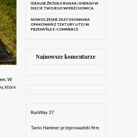
IDEALNE ŹRÓDŁO BIAŁKA I ENERGII W
DIECIE TWOJEGO WIERZCHOWCA
NOWOCZESNE ZASTOSOWANIA
OPAKOWAŃ Z TEKTURY LITEJ W
PRZEMYŚLE E-COMMERCE
Najnowsze komentarze
iem. W
y, które
RunWay 37
Tanio Hammer przeprowadzki firm