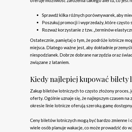
oferuje możliwość założenia takiego alertu, co jest
Sprawdź kilka różnych porównywarek, aby mieć 
Poszukuj promocji i wyprzedaży, które często s
Rozważ korzystanie z tzw. „terminów elastyczny
Ostatecznie, pamiętaj o tym, że podróże lotnicze m
miejsca. Dlatego ważne jest, aby dokładnie przemyśl
niespodzianek. Dobrze dobrane narzędzia oraz świa
związane z lataniem.
Kiedy najlepiej kupować bilety 
Zakup biletów lotniczych to często złożony proces, 
oferty. Ogólnie uznaje się, że najlepszym czasem na 
okresie linie lotnicze oferują szeroką gamę dostępny
Ceny biletów lotniczych mogą być bardzo zmienne i 
wiele osób planuje wakacje, co może prowadzić do w