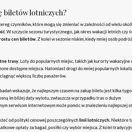
ę biletów lotniczych?
ereg czynników, które mogą się zmieniać w zależności od wielu okoli
ść
. W szczycie sezonu turystycznego, jak okres wakacji letnich czy ś
ostu cen biletów
. Z kolei w sezonie niskim, kiedy mniej osób podróż
tne trasy
. Loty do popularnych miejsc, takich jak kurorty wakacyjne 
zone dostępne miejsca. Natomiast drogi do mniej popularnych lokaliz
yciągnąć większą liczbę pasażerów.
adań wskazuje, że najlepszym czasem na zakup biletu jest kilka tygo
sną im bliżej daty wylotu, zwłaszcza w przypadku tras o dużym
żnym serwisom internetowym może pomóc w znalezieniu najlepszej of
eżeć od polityki cenowej poszczególnych
linii lotniczych
. Niektóre t
datkowe opłaty za bagaż, posiłki czy wybór miejsca. Z kolei tradycyjne