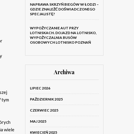
NAPRAWA SKRZYŃ BIEGÓW W ŁODZI –
GDZIE ZNALEŹĆ DOŚWIADCZONEGO
SPECJALISTĘ?
WYPOŻYCZANIE AUT PRZY
LOTNISKACH. DOJAZD NA LOTNISKO,
WYPOŻYCZALNIA BUSÓW
ór
OSOBOWYCH LOTNISKO POZNAŃ
y
Archiwa
LIPIEC 2026
szej
W tym
PAŹDZIERNIK 2025
CZERWIEC 2025
MAJ 2025
tórych
ia wiele
KWIECIEŃ 2025