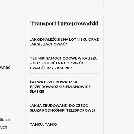
Transport i przeprowadzki
JAK ODNALEŹĆ SIĘ NA LOTNISKU ORAZ
JAK SIĘ ZACHOWAĆ?
TŁUMIKI SAMOCHODOWE W KALISZU
– GDZIE KUPIĆ I NA CO ZWRÓCIĆ
równać
UWAGĘ PRZY ZAKUPIE?
ŁATWA PRZEPROWADZKA.
PRZEPROWADZKI SIEMIANOWICE
ŚLĄSKIE
JAK SĄ ZBUDOWANE I DO CZEGO
SŁUŻĄ PODNOŚNIKI TELESKOPOWE?
adkach
TANKUJ TANIO
zych