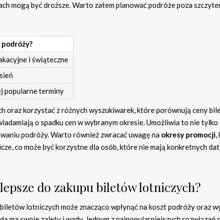
minach mogą być droższe. Warto zatem planować podróże poza szczyt
y podróży?
kacyjne i świąteczne
sień
j popularne terminy
h oraz korzystać z różnych wyszukiwarek, które porównują ceny bil
wiadamiają o spadku cen w wybranym okresie. Umożliwia to nie tylko
nowaniu podróży. Warto również zwracać uwagę na
okresy promocji
,
icze, co może być korzystne dla osób, które nie mają konkretnych dat
jlepsze do zakupu biletów lotniczych?
biletów lotniczych może znacząco wpłynąć na koszt podróży oraz 
każda ma swoje zalety i wady. Jednym z najpopularniejszych rozwiązań 