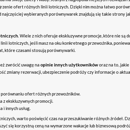
ejrzenie ofert różnych linii lotniczych. Dzięki nim można łatwo porów
 najczęściej wybieranych porównywarek znajdują się takie strony ja
lotniczych
. Wiele z nich oferuje ekskluzywne promocje, które nie są 
inii lotniczych, jeśli masz na oku konkretnego przewoźnika, poniew
at, które czasami stosują porównywarki.
ież zwrócić uwagę na
opinie innych użytkowników
oraz na to, jakie
wość zmiany rezerwacji, ubezpieczenie podróży czy informacje o aktu
 porównaniu ofert różnych przewoźników.
ia z ekskluzywnych promocji.
 i innych usług.
tniczych, warto poświęcić czas na przeszukiwanie różnych źródeł. Dz
eszyć się korzystną ceną na wymarzone wakacje lub biznesową podróż