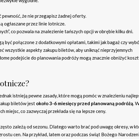
 niezwykle wygodne.
pewność, że nie przegapisz żadnej oferty.
ą ogłaszane przez linie lotnicze.
ch”, co pozwala na znalezienie tańszych opcji w obrębie kilku dni.
ogą być połączone z dodatkowymi opłatami, takimi jak bagaż czy wyb
eć wszystkie aspekty zakupu biletów, aby uniknąć nieprzyjemnych
dome podejście do planowania podróży mogą znacznie obniżyć koszt
lotnicze?
jednak istnieją pewne zasady, które mogą pomóc w znalezieniu najlep
zakup biletów jest
około 3-6 miesięcy przed planowaną podróżą
. 
ch miejsc, co zazwyczaj przekłada się na lepsze ceny.
często zależą od sezonu. Dlatego warto brać pod uwagę okresy, w k
zrostu cen. Na przykład, latem oraz podczas świąt Bożego Narodzen