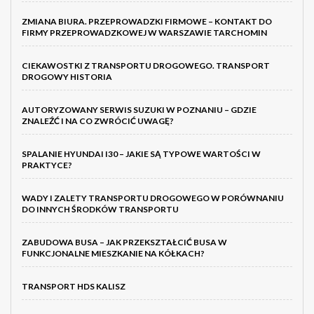
ZMIANA BIURA. PRZEPROWADZKI FIRMOWE – KONTAKT DO
FIRMY PRZEPROWADZKOWEJ W WARSZAWIE TARCHOMIN
CIEKAWOSTKI Z TRANSPORTU DROGOWEGO. TRANSPORT
DROGOWY HISTORIA
AUTORYZOWANY SERWIS SUZUKI W POZNANIU – GDZIE
ZNALEŹĆ I NA CO ZWRÓCIĆ UWAGĘ?
SPALANIE HYUNDAI I30 – JAKIE SĄ TYPOWE WARTOŚCI W
PRAKTYCE?
WADY I ZALETY TRANSPORTU DROGOWEGO W PORÓWNANIU
DO INNYCH ŚRODKÓW TRANSPORTU
ZABUDOWA BUSA – JAK PRZEKSZTAŁCIĆ BUSA W
FUNKCJONALNE MIESZKANIE NA KÓŁKACH?
TRANSPORT HDS KALISZ