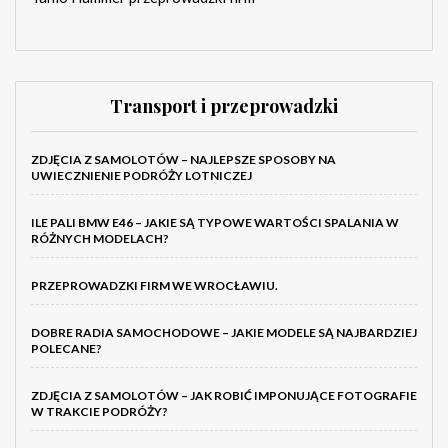
Transport i przeprowadzki
ZDJĘCIA Z SAMOLOTÓW – NAJLEPSZE SPOSOBY NA
UWIECZNIENIE PODRÓŻY LOTNICZEJ
ILE PALI BMW E46 – JAKIE SĄ TYPOWE WARTOŚCI SPALANIA W
RÓŻNYCH MODELACH?
PRZEPROWADZKI FIRM WE WROCŁAWIU.
DOBRE RADIA SAMOCHODOWE – JAKIE MODELE SĄ NAJBARDZIEJ
POLECANE?
ZDJĘCIA Z SAMOLOTÓW – JAK ROBIĆ IMPONUJĄCE FOTOGRAFIE
W TRAKCIE PODRÓŻY?