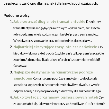
bezpieczny zarówno dla nas, jak i dla innych podróżujących.
Podobne wpisy:
Jak przetrwać długie loty transatlantyckie
Długie loty
transatlantyckie mogą być prawdziwym wyzwaniem, zwłaszcza
gdy spędzamy wiele godzin w zamkniętej przestrzeni samolotu.
Właściwe przygotowanie oraz odpowiednie akcesoria w...
Najbardziej ekscytujące trasy lotnicze na świecie
Czy
kiedykolwiek marzyłeś o podróży, która nie tylko przemieszcza Cię
z punktu A do punktu B, ale także oferuje niezapomniane widoki?
Światowe...
Najlepsze destynacje na romantyczne podróże
samolotem
Romantyczne podróże samolotem to doskonały
sposób na spędzenie niezapomnianych chwil we dwoje, a wybór
odpowiedniej destynacji może być kluczowy dla sukcesu takiego...
Jak korzystać z programów lojalnościowych hoteli
Czy
zastanawiałeś się, jak w pełni wykorzystać możliwości, które oferują