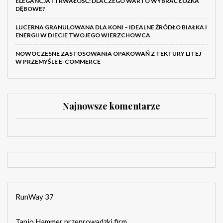
ELEGANCJA I TRWAŁOŚĆ: DLACZEGO WARTO WYBRAĆ ŁÓŻKA
DĘBOWE?
LUCERNA GRANULOWANA DLA KONI – IDEALNE ŹRÓDŁO BIAŁKA I
ENERGII W DIECIE TWOJEGO WIERZCHOWCA
NOWOCZESNE ZASTOSOWANIA OPAKOWAŃ Z TEKTURY LITEJ
W PRZEMYŚLE E-COMMERCE
Najnowsze komentarze
RunWay 37
Tanio Hammer przeprowadzki firm