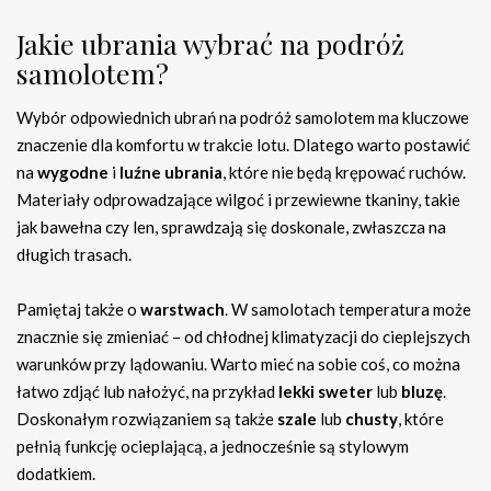
Jakie ubrania wybrać na podróż
samolotem?
Wybór odpowiednich ubrań na podróż samolotem ma kluczowe
znaczenie dla komfortu w trakcie lotu. Dlatego warto postawić
na
wygodne
i
luźne ubrania
, które nie będą krępować ruchów.
Materiały odprowadzające wilgoć i przewiewne tkaniny, takie
jak bawełna czy len, sprawdzają się doskonale, zwłaszcza na
długich trasach.
Pamiętaj także o
warstwach
. W samolotach temperatura może
znacznie się zmieniać – od chłodnej klimatyzacji do cieplejszych
warunków przy lądowaniu. Warto mieć na sobie coś, co można
łatwo zdjąć lub nałożyć, na przykład
lekki sweter
lub
bluzę
.
Doskonałym rozwiązaniem są także
szale
lub
chusty
, które
pełnią funkcję ocieplającą, a jednocześnie są stylowym
dodatkiem.