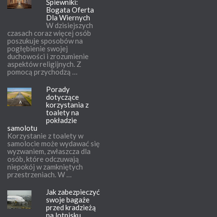
Śpiewniki:
Bogata Oferta
Dla Wiernych
W dzisiejszych
czasach coraz więcej osób
poszukuje sposobów na
pogłębienie swojej
duchowości i zrozumienie
aspektów religijnych. Z
pomocą przychodzą …
Porady
dotyczące
korzystania z
toalety na
pokładzie
samolotu
Korzystanie z toalety w
samolocie może wydawać się
wyzwaniem, zwłaszcza dla
osób, które odczuwają
niepokój w zamkniętych
przestrzeniach. W …
Jak zabezpieczyć
swoje bagaże
przed kradzieżą
na lotnisku