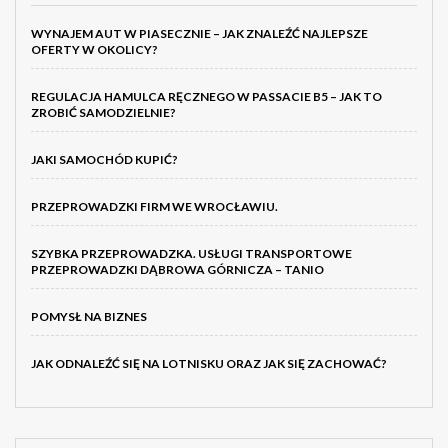
WYNAJEM AUT W PIASECZNIE – JAK ZNALEŹĆ NAJLEPSZE
OFERTY W OKOLICY?
REGULACJA HAMULCA RĘCZNEGO W PASSACIE B5 – JAK TO
ZROBIĆ SAMODZIELNIE?
JAKI SAMOCHÓD KUPIĆ?
PRZEPROWADZKI FIRM WE WROCŁAWIU.
SZYBKA PRZEPROWADZKA. USŁUGI TRANSPORTOWE
PRZEPROWADZKI DĄBROWA GÓRNICZA – TANIO
POMYSŁ NA BIZNES
JAK ODNALEŹĆ SIĘ NA LOTNISKU ORAZ JAK SIĘ ZACHOWAĆ?