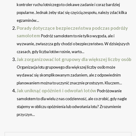
kontroler ruchu lotniczego to ciekawe zadanie i coraz bardziej
popularne. Jednak żeby stać się częścią zespołu, należy zdać kilka
egzaminów...
Porady dotyczące bezpieczeństwa podczas podróży
samolotem
Podróż samolotem to nie tylko wygoda, ale i
wyzwanie, zwłaszcza gdy chodzi o bezpieczeństwo. W dzisiejszych
czasach, gdy liczba lotów rośnie, warto...
Jak zorganizować lot grupowy dla większej liczby osób
Organizacja lotu grupowego dla większej liczby osób może
wydawać się skomplikowanym zadaniem, ale z odpowiednim
planowaniem można to uczynić znacznie prostszym. Kluczem...
Jak uniknąć opóźnień i odwołań lotów
Podróżowanie
samolotem to dla wielu z nas codzienność, ale co zrobić, gdy nagle
stajemy w obliczu opóźnienia lub odwołania lotu? Zrozumienie
przyczyn...