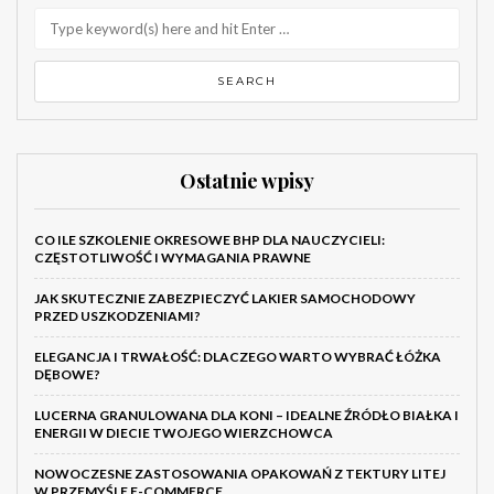
Ostatnie wpisy
CO ILE SZKOLENIE OKRESOWE BHP DLA NAUCZYCIELI:
CZĘSTOTLIWOŚĆ I WYMAGANIA PRAWNE
JAK SKUTECZNIE ZABEZPIECZYĆ LAKIER SAMOCHODOWY
PRZED USZKODZENIAMI?
ELEGANCJA I TRWAŁOŚĆ: DLACZEGO WARTO WYBRAĆ ŁÓŻKA
DĘBOWE?
LUCERNA GRANULOWANA DLA KONI – IDEALNE ŹRÓDŁO BIAŁKA I
ENERGII W DIECIE TWOJEGO WIERZCHOWCA
NOWOCZESNE ZASTOSOWANIA OPAKOWAŃ Z TEKTURY LITEJ
W PRZEMYŚLE E-COMMERCE