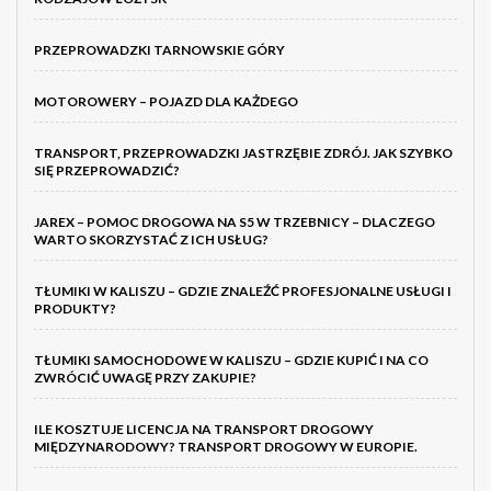
PRZEPROWADZKI TARNOWSKIE GÓRY
MOTOROWERY – POJAZD DLA KAŻDEGO
TRANSPORT, PRZEPROWADZKI JASTRZĘBIE ZDRÓJ. JAK SZYBKO
SIĘ PRZEPROWADZIĆ?
JAREX – POMOC DROGOWA NA S5 W TRZEBNICY – DLACZEGO
WARTO SKORZYSTAĆ Z ICH USŁUG?
TŁUMIKI W KALISZU – GDZIE ZNALEŹĆ PROFESJONALNE USŁUGI I
PRODUKTY?
TŁUMIKI SAMOCHODOWE W KALISZU – GDZIE KUPIĆ I NA CO
ZWRÓCIĆ UWAGĘ PRZY ZAKUPIE?
ILE KOSZTUJE LICENCJA NA TRANSPORT DROGOWY
MIĘDZYNARODOWY? TRANSPORT DROGOWY W EUROPIE.