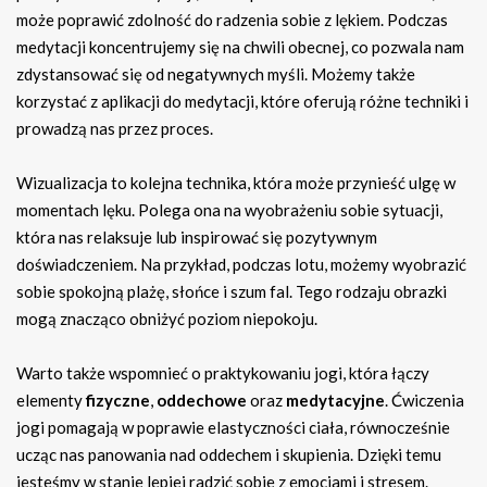
może poprawić zdolność do radzenia sobie z lękiem. Podczas
medytacji koncentrujemy się na chwili obecnej, co pozwala nam
zdystansować się od negatywnych myśli. Możemy także
korzystać z aplikacji do medytacji, które oferują różne techniki i
prowadzą nas przez proces.
Wizualizacja to kolejna technika, która może przynieść ulgę w
momentach lęku. Polega ona na wyobrażeniu sobie sytuacji,
która nas relaksuje lub inspirować się pozytywnym
doświadczeniem. Na przykład, podczas lotu, możemy wyobrazić
sobie spokojną plażę, słońce i szum fal. Tego rodzaju obrazki
mogą znacząco obniżyć poziom niepokoju.
Warto także wspomnieć o praktykowaniu jogi, która łączy
elementy
fizyczne
,
oddechowe
oraz
medytacyjne
. Ćwiczenia
jogi pomagają w poprawie elastyczności ciała, równocześnie
ucząc nas panowania nad oddechem i skupienia. Dzięki temu
jesteśmy w stanie lepiej radzić sobie z emocjami i stresem.