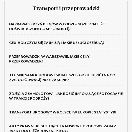
Transport i przeprowadzki
NAPRAWA SKRZYŃ BIEGÓW W ŁODZI – GDZIE ZNALEŹĆ
DOŚWIADCZONEGO SPECJALISTĘ?
GEX-HOL: CZYM SIĘ ZAJMUJĄ I JAKIE USŁUGI OFERUJĄ?
PRZEPROWADZKI W WARSZAWIE. JAKIE CENY
PRZEPROWADZEK?
TŁUMIKI SAMOCHODOWE W KALISZU – GDZIE KUPIĆ I NA CO
ZWRÓCIĆ UWAGĘ PRZY ZAKUPIE?
ZDJĘCIA Z SAMOLOTÓW – JAK ROBIĆ IMPONUJĄCE FOTOGRAFIE
W TRAKCIE PODRÓŻY?
TRANSPORT DROGOWY W POLSCE I W EUROPIE STATYSTYKI
AKTY PRAWNE REGULUJĄCE TRANSPORT DROGOWY. ZAKAZ
JAZDY DLA CIĘŻARÓWEK – KIEDY?