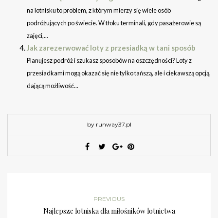
na lotnisku to problem, z którym mierzy się wiele osób
podróżujących po świecie. W tłoku terminali, gdy pasażerowie są
zajęci,...
Jak zarezerwować loty z przesiadką w tani sposób
Planujesz podróż i szukasz sposobów na oszczędności? Loty z
przesiadkami mogą okazać się nie tylko tańszą, ale i ciekawszą opcją,
dającą możliwość...
by runway37.pl
PREVIOUS
Najlepsze lotniska dla miłośników lotnictwa