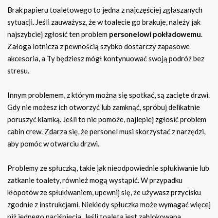
Brak papieru toaletowego to jedna z najczęściej zgłaszanych
sytuacji. Jeśli zauważysz, że w toalecie go brakuje, należy jak
najszybciej zgłosić ten problem
personelowi pokładowemu
.
Załoga lotnicza z pewnością szybko dostarczy zapasowe
akcesoria, a Ty będziesz mógł kontynuować swoją podróż bez
stresu.
Innym problemem, z którym można się spotkać, są zacięte drzwi.
Gdy nie możesz ich otworzyć lub zamknąć, spróbuj delikatnie
poruszyć klamką. Jeśli to nie pomoże, najlepiej zgłosić problem
cabin crew. Zdarza się, że personel musi skorzystać z narzędzi,
aby pomóc w otwarciu drzwi.
Problemy ze spłuczką, takie jak nieodpowiednie spłukiwanie lub
zatkanie toalety, również mogą wystąpić. W przypadku
kłopotów ze spłukiwaniem, upewnij się, że używasz przycisku
zgodnie z instrukcjami. Niekiedy spłuczka może wymagać więcej
niż jednego naciśnięcia. Jeśli toaleta jest zablokowana,