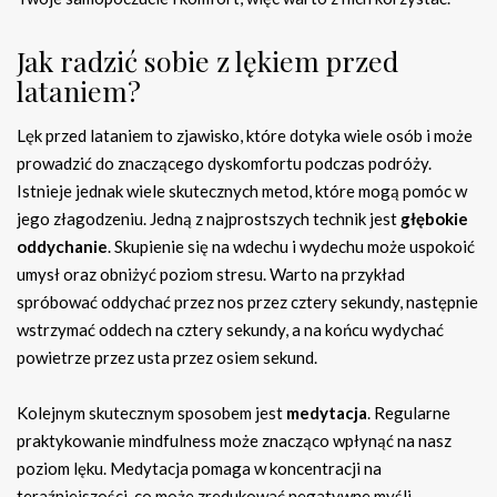
Jak radzić sobie z lękiem przed
lataniem?
Lęk przed lataniem to zjawisko, które dotyka wiele osób i może
prowadzić do znaczącego dyskomfortu podczas podróży.
Istnieje jednak wiele skutecznych metod, które mogą pomóc w
jego złagodzeniu. Jedną z najprostszych technik jest
głębokie
oddychanie
. Skupienie się na wdechu i wydechu może uspokoić
umysł oraz obniżyć poziom stresu. Warto na przykład
spróbować oddychać przez nos przez cztery sekundy, następnie
wstrzymać oddech na cztery sekundy, a na końcu wydychać
powietrze przez usta przez osiem sekund.
Kolejnym skutecznym sposobem jest
medytacja
. Regularne
praktykowanie mindfulness może znacząco wpłynąć na nasz
poziom lęku. Medytacja pomaga w koncentracji na
teraźniejszości, co może zredukować negatywne myśli