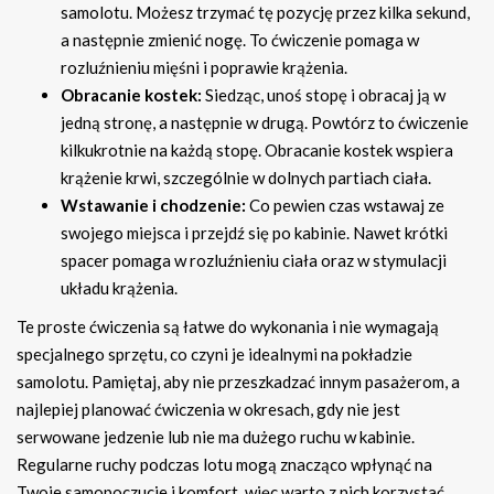
samolotu. Możesz trzymać tę pozycję przez kilka sekund,
a następnie zmienić nogę. To ćwiczenie pomaga w
rozluźnieniu mięśni i poprawie krążenia.
Obracanie kostek:
Siedząc, unoś stopę i obracaj ją w
jedną stronę, a następnie w drugą. Powtórz to ćwiczenie
kilkukrotnie na każdą stopę. Obracanie kostek wspiera
krążenie krwi, szczególnie w dolnych partiach ciała.
Wstawanie i chodzenie:
Co pewien czas wstawaj ze
swojego miejsca i przejdź się po kabinie. Nawet krótki
spacer pomaga w rozluźnieniu ciała oraz w stymulacji
układu krążenia.
Te proste ćwiczenia są łatwe do wykonania i nie wymagają
specjalnego sprzętu, co czyni je idealnymi na pokładzie
samolotu. Pamiętaj, aby nie przeszkadzać innym pasażerom, a
najlepiej planować ćwiczenia w okresach, gdy nie jest
serwowane jedzenie lub nie ma dużego ruchu w kabinie.
Regularne ruchy podczas lotu mogą znacząco wpłynąć na
Twoje samopoczucie i komfort, więc warto z nich korzystać.