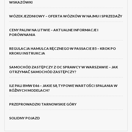
WSKAZÓWKI
WÓZEK JEZDNIOWY – OFERTA WÓZKÓW W NAJMU I SPRZEDAŻY
CENY PALIW NA LITWIE – AKTUALNE INFORMACJE I
PORÓWNANIA
REGULACJA HAMULCA RĘCZNEGO W PASSACIE B5 – KROK PO
KROKU INSTRUKCJA
SAMOCHÓD ZASTĘPCZY Z OC SPRAWCY W WARSZAWIE – JAK
OTRZYMAĆ SAMOCHÓD ZASTĘPCZY?
ILE PALI BMW E46 – JAKIE SĄ TYPOWE WARTOŚCI SPALANIA W
RÓŻNYCH MODELACH?
PRZEPROWADZKI TARNOWSKIE GÓRY
SOLIDNY POJAZD