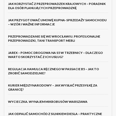
JAK KORZYSTAĆ Z PRZEPROWADZEK KRAJOWYCH – PORADNIK
DLA OSÓB PLANUJĄCYCH PRZEPROWADZKĘ
JAK PRZYGOTOWAĆ UMOWĘ KUPNA-SPRZEDAŻY SAMOCHODU
– WZÓR I WAŻNE INFORMACJE
PRZEPROWADZANIE SIĘ WE WROCŁAWIU. PROFESJONALNE
PRZEPROWADZKI, TANI TRANSPORT MEBLI
JAREX – POMOC DROGOWA NA S5 W TRZEBNICY – DLACZEGO
WARTO SKORZYSTAĆ Z ICH USŁUG?
REGULACJA HAMULCA RĘCZNEGO W PASSACIE B5 – JAK TO
ZROBIĆ SAMODZIELNIE?
KURIER MIĘDZYNARODOWY – JAK WYSŁAĆ PRZESYŁKĘ ZA
GRANICĘ?
WYCIECZKA. WYNAJEM MIKROBUSÓW WARSZAWA
JAK ODPALIĆ SAMOCHÓD Z SILNIKIEM DIESLA – PRAKTYCZNE