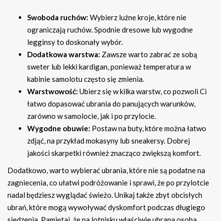
Swoboda ruchów:
Wybierz luźne kroje, które nie
ograniczają ruchów. Spodnie dresowe lub wygodne
legginsy to doskonały wybór.
Dodatkowa warstwa:
Zawsze warto zabrać ze sobą
sweter lub lekki kardigan, ponieważ temperatura w
kabinie samolotu często się zmienia.
Warstwowość:
Ubierz się w kilka warstw, co pozwoli Ci
łatwo dopasować ubrania do panujących warunków,
zarówno w samolocie, jak i po przylocie.
Wygodne obuwie:
Postaw na buty, które można łatwo
zdjąć, na przykład mokasyny lub sneakersy. Dobrej
jakości skarpetki również znacząco zwiększą komfort.
Dodatkowo, warto wybierać ubrania, które nie są podatne na
zagniecenia, co ułatwi podróżowanie i sprawi, że po przylotcie
nadal będziesz wyglądać świeżo. Unikaj także zbyt obcisłych
ubrań, które mogą wywoływać dyskomfort podczas długiego
siedzenia. Pamiętaj, że na lotnisku właściwie ubrana osoba