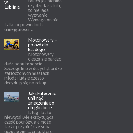
takich jak pianina
czy dzieła sztuki,
to nie lada
wyzwanie.
Wymaga on nie
tylko odpowiednich
umiejętności, …
Motorowery –
pojazd dla
każdego
Motorowery
cieszą się bardzo
dużą popularnością.
Szczególnie w dużych, bardzo
zatłoczonych miastach,
młodzi ludzie często
decydują się na zakup …
Jak skutecznie
uniknąć
zmęczenia po
długim locie
Długi lot to
niewątpliwie ekscytująca
część podróży, ale może
także przynieść ze sobą
uczucie zmęczenia, które