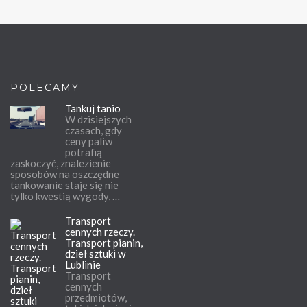
POLECAMY
Tankuj tanio
W dzisiejszych
czasach, gdy
ceny paliw
potrafią
zaskoczyć, znalezienie
sposobów na oszczędne
tankowanie staje się nie
tylko kwestią wygody, …
Transport
cennych rzeczy.
Transport pianin,
dzieł sztuki w
Lublinie
Transport
cennych
przedmiotów,