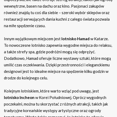
wewnętrzne, basen na dachu oraz kino. Pasjonaci zakupów
również znajdą tu coś dla siebie – szeroki wybór sklepów oraz
restauracji serwujących dania kuchni z całego świata pozwala
na miłe spędzenie czasu.
Innym wyjątkowym miejscem jest
lotnisko Hamad
w Katarze.
To nowoczesne lotnisko zapewnia wygodne miejsca do relaksu,
a także strefy spa, gdzie podróżni mogą się odprężyć.
Dodatkowo, Hamad oferuje liczne wystawy sztuki, które mogą
umilić czas oczekiwania. Dzięki przestronności i eleganckiemu
designowi jest to idealne miejsce na spędzenie kilku godzin w
drodze do kolejnego celu.
Kolejnym lotniskiem, które warto wziąć pod uwagę, jest
lotnisko Incheon
w Korei Południowej. Oprócz wygodnych
poczekalni, można tu skorzystać z różnych atrakcji, takich jak
tradycyjne koreańskie występy artystyczne oraz ogrody
tematyczne. Warto także zaznaczyć, że lotnisko to oferuje