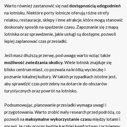
Warto również zastanowić się nad
dostępnością udogodnień
na lotnisku. Niektóre porty lotnicze oferują różne strefy
relaksu, restauracje, sklepy i inne atrakcje, które mogą stanowić
doskonały sposób na spędzenie czasu. Zapoznanie się z mapą
lotniska oraz sprawdzenie, jakie usługi są dostępne, pozwoli
lepiej zaplanować czas przesiadki.
Jeśli masz dłuższą przerwę, pod uwagę warto wziąć także
możliwość zwiedzania okolicy
. Wiele lotnisk znajduje się
blisko centrum miast, co pozwala na krótką wycieczkę i
poznanie lokalnej kultury. W takich przypadkach istotne jest,
aby sprawdzić czas potrzebny na dotarcie do obszarów
turystycznych oraz powrót na lotnisko.
Podsumowując, planowanie przesiadki wymaga uwagi i
przygotowania. Warto zrobić mały research przed podróżą, co
pozwoli na
maksymalne wykorzystanie czasu
między lotami i
sprawi, że cały proces będzie bardziej komfortowy i przyjemny.