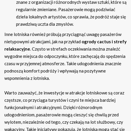
znane z organizacji różnorodnych wystaw sztuki, które są
regularnie zmieniane. Pasażerowie mogą podziwiać
dzieła lokalnych artystów, co sprawia, że podróż staje się
prawdziwą uczta dla zmysłów.
Inne lotniska również próbują przyciągnąć uwagę pasażerów
nietypowymi atrakcjami, jak na przykład
ogrody cactus i strefy
relaksacyjne
. Często w strefach oczekiwania można znaleźć
wygodne miejsca do odpoczynku, które zachęcają do spędzenia
czasu w przyjemnej atmosferze. Takie udogodnienia znacznie
podnoszą komfort podróży i wpływają na pozytywne
wspomnienia z lotniska.
Warto zauważyć, że inwestycje w atrakcje lotniskowe są coraz
częstsze, co przyciąga turystów i czyni te miejsca bardziej
funkcjonalnymi i atrakcyjnymi. Dzięki różnorodnym
udogodnieniom, pasażerowie mogą cieszyć się chwilą przed
wylotem, niezależnie od tego, czy czekają na lot służbowy, czy
wakacyjny. Takie inicjatywy pokazują, że lotniska mogą stać się