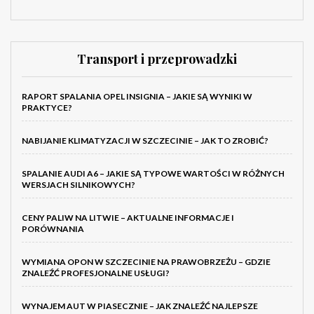
Transport i przeprowadzki
RAPORT SPALANIA OPEL INSIGNIA – JAKIE SĄ WYNIKI W
PRAKTYCE?
NABIJANIE KLIMATYZACJI W SZCZECINIE – JAK TO ZROBIĆ?
SPALANIE AUDI A6 – JAKIE SĄ TYPOWE WARTOŚCI W RÓŻNYCH
WERSJACH SILNIKOWYCH?
CENY PALIW NA LITWIE – AKTUALNE INFORMACJE I
PORÓWNANIA
WYMIANA OPON W SZCZECINIE NA PRAWOBRZEŻU – GDZIE
ZNALEŹĆ PROFESJONALNE USŁUGI?
WYNAJEM AUT W PIASECZNIE – JAK ZNALEŹĆ NAJLEPSZE