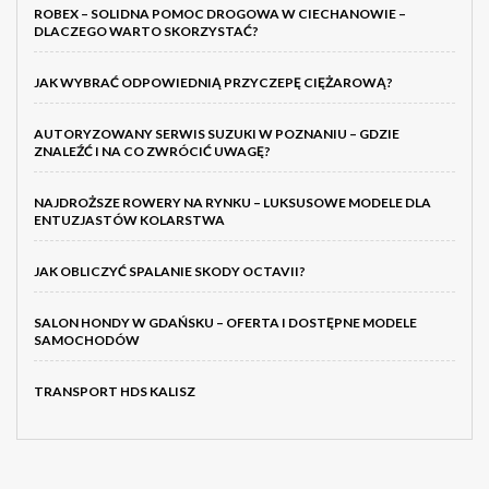
ROBEX – SOLIDNA POMOC DROGOWA W CIECHANOWIE –
DLACZEGO WARTO SKORZYSTAĆ?
JAK WYBRAĆ ODPOWIEDNIĄ PRZYCZEPĘ CIĘŻAROWĄ?
AUTORYZOWANY SERWIS SUZUKI W POZNANIU – GDZIE
ZNALEŹĆ I NA CO ZWRÓCIĆ UWAGĘ?
NAJDROŻSZE ROWERY NA RYNKU – LUKSUSOWE MODELE DLA
ENTUZJASTÓW KOLARSTWA
JAK OBLICZYĆ SPALANIE SKODY OCTAVII?
SALON HONDY W GDAŃSKU – OFERTA I DOSTĘPNE MODELE
SAMOCHODÓW
TRANSPORT HDS KALISZ