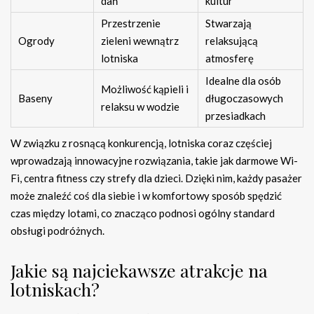
dań
kultur
Przestrzenie
Stwarzają
Ogrody
zieleni wewnątrz
relaksującą
lotniska
atmosferę
Idealne dla osób
Możliwość kąpieli i
Baseny
długoczasowych
relaksu w wodzie
przesiadkach
W związku z rosnącą konkurencją, lotniska coraz częściej
wprowadzają innowacyjne rozwiązania, takie jak darmowe Wi-
Fi, centra fitness czy strefy dla dzieci. Dzięki nim, każdy pasażer
może znaleźć coś dla siebie i w komfortowy sposób spędzić
czas między lotami, co znacząco podnosi ogólny standard
obsługi podróżnych.
Jakie są najciekawsze atrakcje na
lotniskach?