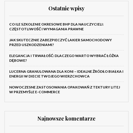
Ostatnie wpisy
CO ILE SZKOLENIE OKRESOWE BHP DLA NAUCZYCIELI:
CZĘSTOTLIWOŚĆ I WYMAGANIA PRAWNE
JAK SKUTECZNIE ZABEZPIECZYĆ LAKIER SAMOCHODOWY
PRZED USZKODZENIAMI?
ELEGANCJA I TRWAŁOŚĆ: DLACZEGO WARTO WYBRAĆ ŁÓŻKA
DĘBOWE?
LUCERNA GRANULOWANA DLA KONI – IDEALNE ŹRÓDŁO BIAŁKA I
ENERGII W DIECIE TWOJEGO WIERZCHOWCA
NOWOCZESNE ZASTOSOWANIA OPAKOWAŃ Z TEKTURY LITEJ
W PRZEMYŚLE E-COMMERCE
Najnowsze komentarze