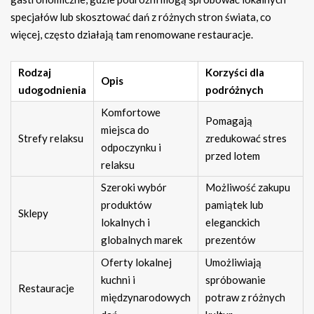
specjałów lub skosztować dań z różnych stron świata, co
więcej, często działają tam renomowane restauracje.
Rodzaj
Korzyści dla
Opis
udogodnienia
podróżnych
Komfortowe
Pomagają
miejsca do
Strefy relaksu
zredukować stres
odpoczynku i
przed lotem
relaksu
Szeroki wybór
Możliwość zakupu
produktów
pamiątek lub
Sklepy
lokalnych i
eleganckich
globalnych marek
prezentów
Oferty lokalnej
Umożliwiają
kuchni i
spróbowanie
Restauracje
międzynarodowych
potraw z różnych