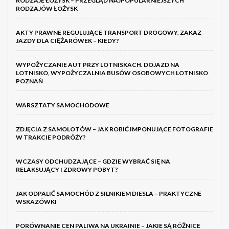
RODZAJE ŁOŻYSK – PRZEGLĄD NAJPOPULARNIEJSZYCH
RODZAJÓW ŁOŻYSK
AKTY PRAWNE REGULUJĄCE TRANSPORT DROGOWY. ZAKAZ
JAZDY DLA CIĘŻARÓWEK – KIEDY?
WYPOŻYCZANIE AUT PRZY LOTNISKACH. DOJAZD NA
LOTNISKO, WYPOŻYCZALNIA BUSÓW OSOBOWYCH LOTNISKO
POZNAŃ
WARSZTATY SAMOCHODOWE
ZDJĘCIA Z SAMOLOTÓW – JAK ROBIĆ IMPONUJĄCE FOTOGRAFIE
W TRAKCIE PODRÓŻY?
WCZASY ODCHUDZAJĄCE – GDZIE WYBRAĆ SIĘ NA
RELAKSUJĄCY I ZDROWY POBYT?
JAK ODPALIĆ SAMOCHÓD Z SILNIKIEM DIESLA – PRAKTYCZNE
WSKAZÓWKI
PORÓWNANIE CEN PALIWA NA UKRAINIE – JAKIE SĄ RÓŻNICE