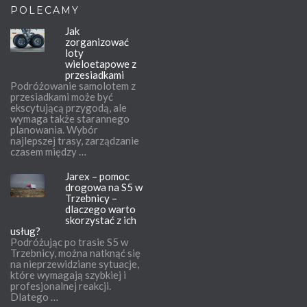
POLECAMY
Jak
zorganizować
loty
wieloetapowe z
przesiadkami
Podróżowanie samolotem z
przesiadkami może być
ekscytującą przygodą, ale
wymaga także starannego
planowania. Wybór
najlepszej trasy, zarządzanie
czasem między …
Jarex – pomoc
drogowa na S5 w
Trzebnicy –
dlaczego warto
skorzystać z ich
usług?
Podróżując po trasie S5 w
Trzebnicy, można natknąć się
na nieprzewidziane sytuacje,
które wymagają szybkiej i
profesjonalnej reakcji.
Dlatego …