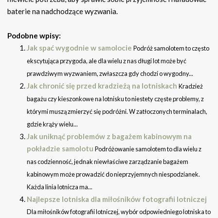
baterie na nadchodzące wyzwania.
Podobne wpisy:
Jak spać wygodnie w samolocie
Podróż samolotem to często
ekscytująca przygoda, ale dla wielu z nas długi lot może być
prawdziwym wyzwaniem, zwłaszcza gdy chodzi o wygodny...
Jak chronić się przed kradzieżą na lotniskach
Kradzież
bagażu czy kieszonkowe na lotnisku to niestety częste problemy, z
którymi muszą zmierzyć się podróżni. W zatłoczonych terminalach,
gdzie krąży wielu...
Jak uniknąć problemów z bagażem kabinowym na
pokładzie samolotu
Podróżowanie samolotem to dla wielu z
nas codzienność, jednak niewłaściwe zarządzanie bagażem
kabinowym może prowadzić do nieprzyjemnych niespodzianek.
Każda linia lotnicza ma...
Najlepsze lotniska dla miłośników fotografii lotniczej
Dla miłośników fotografii lotniczej, wybór odpowiedniego lotniska to