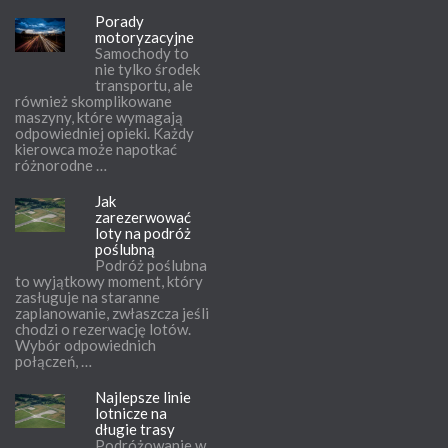
Porady
motoryzacyjne
Samochody to
nie tylko środek
transportu, ale
również skomplikowane
maszyny, które wymagają
odpowiedniej opieki. Każdy
kierowca może napotkać
różnorodne …
Jak
zarezerwować
loty na podróż
poślubną
Podróż poślubna
to wyjątkowy moment, który
zasługuje na staranne
zaplanowanie, zwłaszcza jeśli
chodzi o rezerwację lotów.
Wybór odpowiednich
połączeń, …
Najlepsze linie
lotnicze na
długie trasy
Podróżowanie w