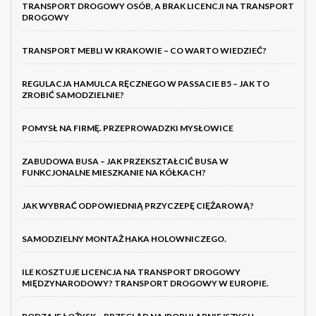
TRANSPORT DROGOWY OSÓB, A BRAK LICENCJI NA TRANSPORT
DROGOWY
TRANSPORT MEBLI W KRAKOWIE – CO WARTO WIEDZIEĆ?
REGULACJA HAMULCA RĘCZNEGO W PASSACIE B5 – JAK TO
ZROBIĆ SAMODZIELNIE?
POMYSŁ NA FIRMĘ. PRZEPROWADZKI MYSŁOWICE
ZABUDOWA BUSA – JAK PRZEKSZTAŁCIĆ BUSA W
FUNKCJONALNE MIESZKANIE NA KÓŁKACH?
JAK WYBRAĆ ODPOWIEDNIĄ PRZYCZEPĘ CIĘŻAROWĄ?
SAMODZIELNY MONTAŻ HAKA HOLOWNICZEGO.
ILE KOSZTUJE LICENCJA NA TRANSPORT DROGOWY
MIĘDZYNARODOWY? TRANSPORT DROGOWY W EUROPIE.