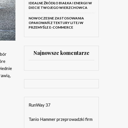
IDEALNE ŹRÓDŁO BIAŁKA I ENERGII W
DIECIE TWOJEGO WIERZCHOWCA
NOWOCZESNE ZASTOSOWANIA
OPAKOWAŃ Z TEKTURY LITEJ W
PRZEMYŚLE E-COMMERCE
Najnowsze komentarze
ybór
óre
wiednie
rawią,
RunWay 37
Tanio Hammer przeprowadzki firm