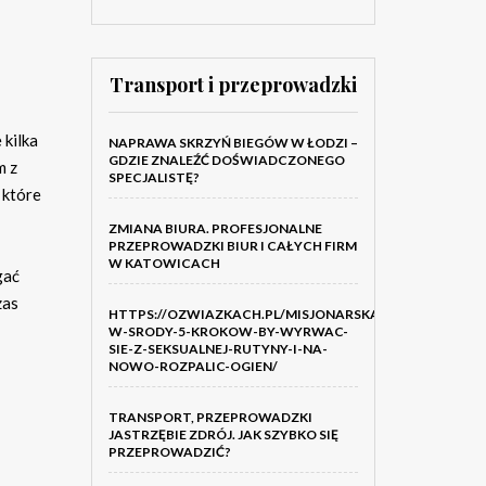
Transport i przeprowadzki
 kilka
NAPRAWA SKRZYŃ BIEGÓW W ŁODZI –
GDZIE ZNALEŹĆ DOŚWIADCZONEGO
m z
SPECJALISTĘ?
 które
ZMIANA BIURA. PROFESJONALNE
PRZEPROWADZKI BIUR I CAŁYCH FIRM
W KATOWICACH
gać
zas
HTTPS://OZWIAZKACH.PL/MISJONARSKA-
W-SRODY-5-KROKOW-BY-WYRWAC-
SIE-Z-SEKSUALNEJ-RUTYNY-I-NA-
NOWO-ROZPALIC-OGIEN/
TRANSPORT, PRZEPROWADZKI
JASTRZĘBIE ZDRÓJ. JAK SZYBKO SIĘ
PRZEPROWADZIĆ?