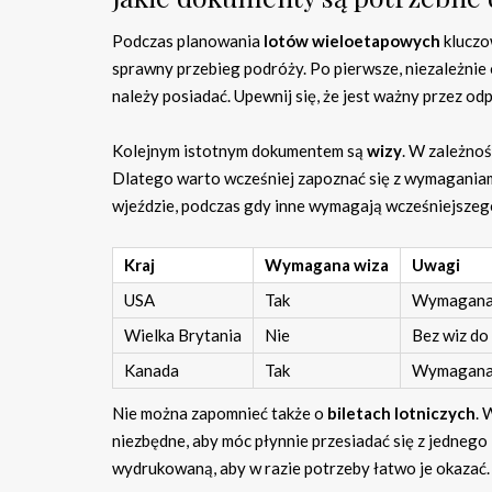
Podczas planowania
lotów wieloetapowych
kluczo
sprawny przebieg podróży. Po pierwsze, niezależnie 
należy posiadać. Upewnij się, że jest ważny przez o
Kolejnym istotnym dokumentem są
wizy
. W zależnoś
Dlatego warto wcześniej zapoznać się z wymaganiami
wjeździe, podczas gdy inne wymagają wcześniejszego
Kraj
Wymagana wiza
Uwagi
USA
Tak
Wymagana 
Wielka Brytania
Nie
Bez wiz do
Kanada
Tak
Wymagana 
Nie można zapomnieć także o
biletach lotniczych
. 
niezbędne, aby móc płynnie przesiadać się z jednego l
wydrukowaną, aby w razie potrzeby łatwo je okazać.