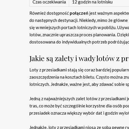
Czas oczekiwania
12 godzin na lotnisku
Również dostępność
połączeń
jest ważnym aspektem
do następnych destynacji. Niekiedy, mimo że główn
się w mniejszych portach lotniczych w pobliżu. Używa
lotów, znacznie upraszcza proces planowania. Dzięki
dostosowana do indywidualnych potrzeb podróżując
Jakie są zalety i wady lotów z 
Loty z przesiadkami stają się coraz bardziej popul
zaoszczędzenia na kosztach biletu. Często można zn
lotniczych. Jednakże, ważne jest, aby zdawać sobie 
Jedną z najważniejszych zalet lotów z przesiadkami 
tras, co może być szczególnie korzystne dla osób p
przesiadek oznacza większy wybór dat i godzin wylo
Jednakże, loty z przesiadkami niosą ze sobą pewne r