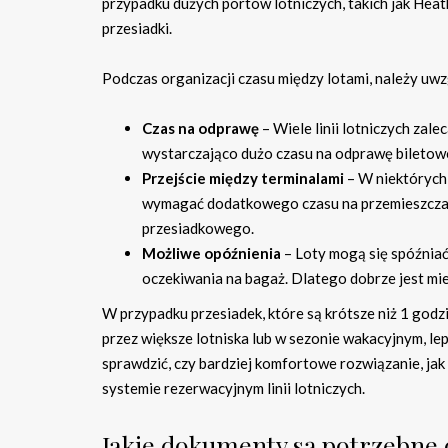
przypadku dużych portów lotniczych, takich jak Heat
przesiadki.
Podczas organizacji czasu między lotami, należy uwz
Czas na odprawę
– Wiele linii lotniczych zal
wystarczająco dużo czasu na odprawę bileto
Przejście między terminalami
– W niektórych 
wymagać dodatkowego czasu na przemieszczani
przesiadkowego.
Możliwe opóźnienia
– Loty mogą się spóźniać,
oczekiwania na bagaż. Dlatego dobrze jest mie
W przypadku przesiadek, które są krótsze niż 1 godzin
przez większe lotniska lub w sezonie wakacyjnym, le
sprawdzić, czy bardziej komfortowe rozwiązanie, jak
systemie rezerwacyjnym linii lotniczych.
Jakie dokumenty są potrzebne