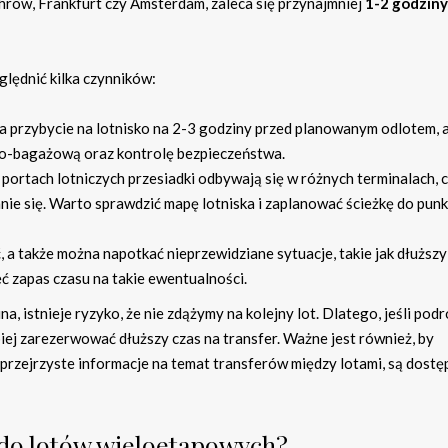
hrow, Frankfurt czy Amsterdam, zaleca się przynajmniej
1-2 godziny
ględnić kilka czynników:
eca przybycie na lotnisko na 2-3 godziny przed planowanym odlotem, 
wo-bagażową oraz kontrolę bezpieczeństwa.
portach lotniczych przesiadki odbywają się w różnych terminalach, 
e się. Warto sprawdzić mapę lotniska i zaplanować ścieżkę do pun
 a także można napotkać nieprzewidziane sytuacje, takie jak dłuższy
ć zapas czasu na takie ewentualności.
a, istnieje ryzyko, że nie zdążymy na kolejny lot. Dlatego, jeśli pod
piej zarezerwować dłuższy czas na transfer. Ważne jest również, by
 przejrzyste informacje na temat transferów między lotami, są dost
 do lotów wieloetapowych?