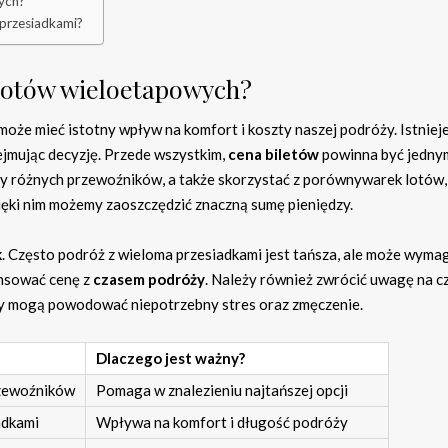
ych?
 przesiadkami?
 lotów wieloetapowych?
może mieć istotny wpływ na komfort i koszty naszej podróży. Istnieje
jmując decyzję. Przede wszystkim,
cena biletów
powinna być jedny
 różnych przewoźników, a także skorzystać z porównywarek lotów,
ięki nim możemy zaoszczędzić znaczną sumę pieniędzy.
k
. Często podróż z wieloma przesiadkami jest tańsza, ale może wyma
ansować cenę z
czasem podróży
. Należy również zwrócić uwagę na c
rwy mogą powodować niepotrzebny stres oraz zmęczenie.
Dlaczego jest ważny?
rzewoźników
Pomaga w znalezieniu najtańszej opcji
adkami
Wpływa na komfort i długość podróży