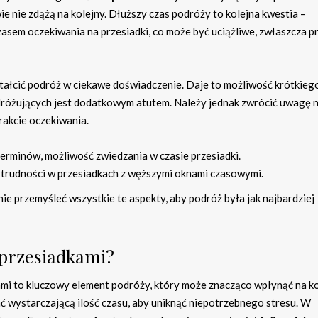
wie nie zdążą na kolejny. Dłuższy czas podróży to kolejna kwestia –
asem oczekiwania na przesiadki, co może być uciążliwe, zwłaszcza p
tałcić podróż w ciekawe doświadczenie. Daje to możliwość krótkieg
odróżujących jest dodatkowym atutem. Należy jednak zwrócić uwagę n
trakcie oczekiwania.
terminów, możliwość zwiedzania w czasie przesiadki.
 trudności w przesiadkach z węższymi oknami czasowymi.
ie przemyśleć wszystkie te aspekty, aby podróż była jak najbardziej
 przesiadkami?
i to kluczowy element podróży, który może znacząco wpłynąć na ko
wystarczającą ilość czasu, aby uniknąć niepotrzebnego stresu. W