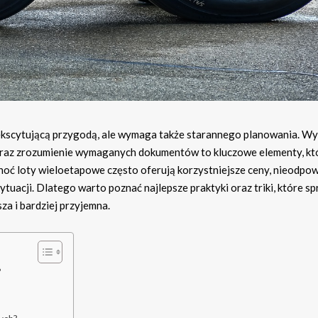
kscytującą przygodą, ale wymaga także starannego planowania. W
i oraz zrozumienie wymaganych dokumentów to kluczowe elementy, kt
oć loty wieloetapowe często oferują korzystniejsze ceny, nieodpo
acji. Dlatego warto poznać najlepsze praktyki oraz triki, które sp
za i bardziej przyjemna.
?