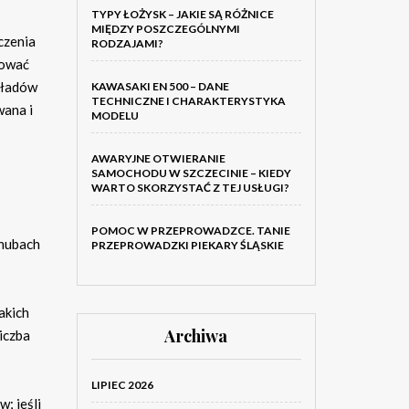
TYPY ŁOŻYSK – JAKIE SĄ RÓŻNICE
MIĘDZY POSZCZEGÓLNYMI
czenia
RODZAJAMI?
dować
zkładów
KAWASAKI EN 500 – DANE
TECHNICZNE I CHARAKTERYSTYKA
wana i
MODELU
AWARYJNE OTWIERANIE
SAMOCHODU W SZCZECINIE – KIEDY
WARTO SKORZYSTAĆ Z TEJ USŁUGI?
POMOC W PRZEPROWADZCE. TANIE
 hubach
PRZEPROWADZKI PIEKARY ŚLĄSKIE
takich
Archiwa
iczba
LIPIEC 2026
; jeśli