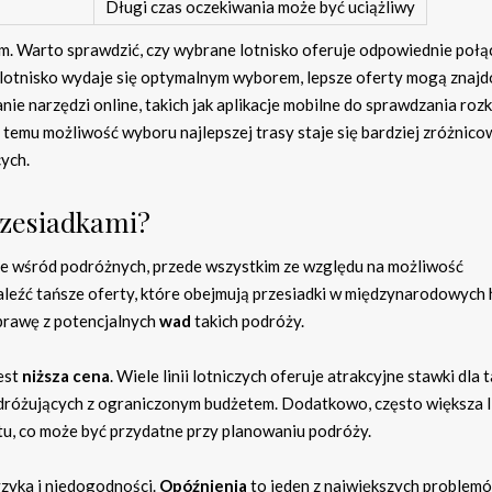
Długi czas oczekiwania może być uciążliwy
. Warto sprawdzić, czy wybrane lotnisko oferuje odpowiednie połą
e lotnisko wydaje się optymalnym wyborem, lepsze oferty mogą znaj
nie narzędzi online, takich jak aplikacje mobilne do sprawdzania ro
 temu możliwość wyboru najlepszej trasy staje się bardziej zróżnico
ych.
przesiadkami?
arne wśród podróżnych, przede wszystkim ze względu na możliwość
aleźć tańsze oferty, które obejmują przesiadki w międzynarodowych
sprawę z potencjalnych
wad
takich podróży.
jest
niższa cena
. Wiele linii lotniczych oferuje atrakcyjne stawki dla 
odróżujących z ograniczonym budżetem. Dodatkowo, często większa l
tu, co może być przydatne przy planowaniu podróży.
yzyka i niedogodności.
Opóźnienia
to jeden z największych problemów