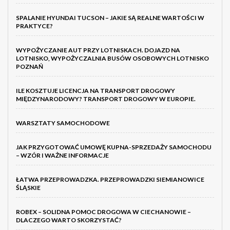
SPALANIE HYUNDAI TUCSON – JAKIE SĄ REALNE WARTOŚCI W
PRAKTYCE?
WYPOŻYCZANIE AUT PRZY LOTNISKACH. DOJAZD NA
LOTNISKO, WYPOŻYCZALNIA BUSÓW OSOBOWYCH LOTNISKO
POZNAŃ
ILE KOSZTUJE LICENCJA NA TRANSPORT DROGOWY
MIĘDZYNARODOWY? TRANSPORT DROGOWY W EUROPIE.
WARSZTATY SAMOCHODOWE
JAK PRZYGOTOWAĆ UMOWĘ KUPNA-SPRZEDAŻY SAMOCHODU
– WZÓR I WAŻNE INFORMACJE
ŁATWA PRZEPROWADZKA. PRZEPROWADZKI SIEMIANOWICE
ŚLĄSKIE
ROBEX – SOLIDNA POMOC DROGOWA W CIECHANOWIE –
DLACZEGO WARTO SKORZYSTAĆ?