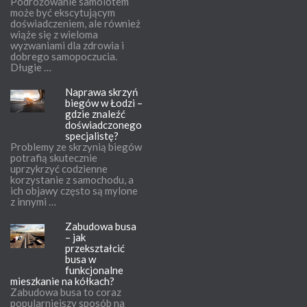
Podróżowanie samolotem
może być ekscytującym
doświadczeniem, ale również
wiąże się z wieloma
wyzwaniami dla zdrowia i
dobrego samopoczucia.
Długie …
Naprawa skrzyń
biegów w Łodzi –
gdzie znaleźć
doświadczonego
specjalistę?
Problemy ze skrzynią biegów
potrafią skutecznie
uprzykrzyć codzienne
korzystanie z samochodu, a
ich objawy często są mylone
z innymi …
Zabudowa busa
– jak
przekształcić
busa w
funkcjonalne
mieszkanie na kółkach?
Zabudowa busa to coraz
popularniejszy sposób na