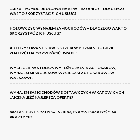
JAREX – POMOC DROGOWA NA S5 W TRZEBNICY – DLACZEGO
WARTO SKORZYSTAĆ Z ICH USŁUG?
HOŁOWCZYC WYNAJEM SAMOCHODÓW – DLACZEGO WARTO
SKORZYSTAĆ Z ICH USŁUG?
AUTORYZOWANY SERWIS SUZUKI W POZNANIU – GDZIE
ZNALEŹĆ I NA CO ZWRÓCIĆ UWAGĘ?
WYCIECZKI W STOLICY. WYPOŻYCZALNIA AUTOKARÓW,
WYNAJEM MIKROBUSÓW, WYCIECZKI AUTOKAROWE W
WARSZAWIE
WYNAJEM SAMOCHODÓW DOSTAWCZYCH W KATOWICACH –
JAK ZNALEŹĆ NAJLEPSZĄ OFERTĘ?
SPALANIE HYUNDAI I30 – JAKIE SĄ TYPOWE WARTOŚCI W
PRAKTYCE?