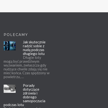
POLECAMY
Jak skutecznie
radzić sobie z
nudą podczas
długiego lotu
Długie loty
mogą być prawdziwym
wyzwaniem, zwłaszcza gdy
nudzące chwile zdają się nie
mieć końca. Czas spędzony w
powietrzu, …
Porady
dotyczące
zdrowia i
dobrego
samopoczucia
podczas lotu