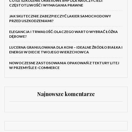
CO ILE SZKOLENIE OKRESOWE BHP DLA NAUCZYCIELI:
CZĘSTOTLIWOŚĆ I WYMAGANIA PRAWNE
JAK SKUTECZNIE ZABEZPIECZYĆ LAKIER SAMOCHODOWY
PRZED USZKODZENIAMI?
ELEGANCJA I TRWAŁOŚĆ: DLACZEGO WARTO WYBRAĆ ŁÓŻKA
DĘBOWE?
LUCERNA GRANULOWANA DLA KONI – IDEALNE ŹRÓDŁO BIAŁKA I
ENERGII W DIECIE TWOJEGO WIERZCHOWCA
NOWOCZESNE ZASTOSOWANIA OPAKOWAŃ Z TEKTURY LITEJ
W PRZEMYŚLE E-COMMERCE
Najnowsze komentarze