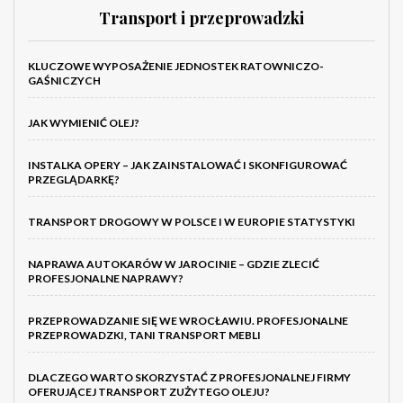
Transport i przeprowadzki
KLUCZOWE WYPOSAŻENIE JEDNOSTEK RATOWNICZO-
GAŚNICZYCH
JAK WYMIENIĆ OLEJ?
INSTALKA OPERY – JAK ZAINSTALOWAĆ I SKONFIGUROWAĆ
PRZEGLĄDARKĘ?
TRANSPORT DROGOWY W POLSCE I W EUROPIE STATYSTYKI
NAPRAWA AUTOKARÓW W JAROCINIE – GDZIE ZLECIĆ
PROFESJONALNE NAPRAWY?
PRZEPROWADZANIE SIĘ WE WROCŁAWIU. PROFESJONALNE
PRZEPROWADZKI, TANI TRANSPORT MEBLI
DLACZEGO WARTO SKORZYSTAĆ Z PROFESJONALNEJ FIRMY
OFERUJĄCEJ TRANSPORT ZUŻYTEGO OLEJU?