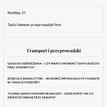
RunWay 37
Tanio Hammer przeprowadzki firm
Transport i przeprowadzki
QUAD DO ODŚNIEŻANIA – CZY WARTO WYBRAĆ TEN POJAZD DO
PRAC ZIMOWYCH?
ZDJĘCIA Z SAMOLOTÓW – JAK ROBIĆ IMPONUJĄCE FOTOGRAFIE
W TRAKCIE PODRÓŻY?
TŁUMIKI SAMOCHODOWE W KALISZU – GDZIE KUPIĆ I NA CO
ZWRÓCIĆ UWAGĘ PRZY ZAKUPIE?