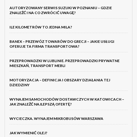
AUTORYZOWANY SERWIS SUZUKI W POZNANIU – GDZIE
ZNALEŹĆ I NA CO ZWRÓCIĆ UWAGĘ?
ILE KILOMETRÓW TO JEDNA MILA?
BANEX – PRZEWÓZ TOWARÓW DO GRECJI – JAKIE USŁUGI
OFERUJE TA FIRMA TRANSPORTOWA?
PRZEPROWADZKI W LUBLINIE. PRZEPROWADZKI PRYWATNE
MIESZKAŃ, TRANSPORT MEBLI
MOTORYZACJA – DEFINICJA I OBSZARY DZIAŁANIA TEJ
DZIEDZINY
WYNAJEM SAMOCHODÓW DOSTAWCZYCH W KATOWICACH –
JAK ZNALEŹĆ NAJLEPSZĄ OFERTĘ?
WYCIECZKA. WYNAJEM MIKROBUSÓW WARSZAWA
JAK WYMIENIĆ OLEJ?