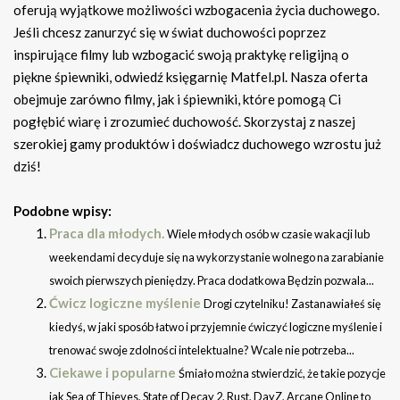
oferują wyjątkowe możliwości wzbogacenia życia duchowego.
Jeśli chcesz zanurzyć się w świat duchowości poprzez
inspirujące filmy lub wzbogacić swoją praktykę religijną o
piękne śpiewniki, odwiedź księgarnię Matfel.pl. Nasza oferta
obejmuje zarówno filmy, jak i śpiewniki, które pomogą Ci
pogłębić wiarę i zrozumieć duchowość. Skorzystaj z naszej
szerokiej gamy produktów i doświadcz duchowego wzrostu już
dziś!
Podobne wpisy:
Praca dla młodych.
Wiele młodych osób w czasie wakacji lub
weekendami decyduje się na wykorzystanie wolnego na zarabianie
swoich pierwszych pieniędzy. Praca dodatkowa Będzin pozwala...
Ćwicz logiczne myślenie
Drogi czytelniku! Zastanawiałeś się
kiedyś, w jaki sposób łatwo i przyjemnie ćwiczyć logiczne myślenie i
trenować swoje zdolności intelektualne? Wcale nie potrzeba...
Ciekawe i popularne
Śmiało można stwierdzić, że takie pozycje
jak Sea of Thieves, State of Decay 2, Rust, DayZ, Arcane Online to