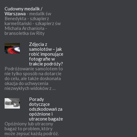
Cudowny medalik /
Warszawa
- medalik św
Benedykta - szkaplerz
karmelitański - szkaplerz św
Michała Archanioła -
bransoletka św Rity
Zdjęcia z
samolotów – jak
robić imponujące
fotografie w
trakcie podróży?
Podróżowanie samolotem to
nie tylko sposób na dotarcie
do celu, ale także doskonała
okazja do uchwycenia
niezwykłych widoków z …
Porady
dotyczące
odszkodowań za
opóźnione i
utracone bagaże
Opóźniony lub utracony
bagaż to problem, który
może zepsuć każdą podróż.