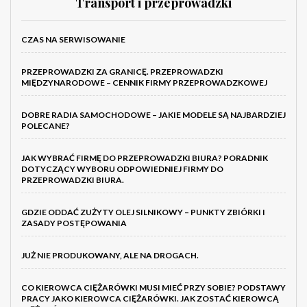
Transport i przeprowadzki
CZAS NA SERWISOWANIE
PRZEPROWADZKI ZA GRANICĘ. PRZEPROWADZKI
MIĘDZYNARODOWE – CENNIK FIRMY PRZEPROWADZKOWEJ
DOBRE RADIA SAMOCHODOWE – JAKIE MODELE SĄ NAJBARDZIEJ
POLECANE?
JAK WYBRAĆ FIRMĘ DO PRZEPROWADZKI BIURA? PORADNIK
DOTYCZĄCY WYBORU ODPOWIEDNIEJ FIRMY DO
PRZEPROWADZKI BIURA.
GDZIE ODDAĆ ZUŻYTY OLEJ SILNIKOWY – PUNKTY ZBIÓRKI I
ZASADY POSTĘPOWANIA
JUŻ NIE PRODUKOWANY, ALE NA DROGACH.
CO KIEROWCA CIĘŻARÓWKI MUSI MIEĆ PRZY SOBIE? PODSTAWY
PRACY JAKO KIEROWCA CIĘŻARÓWKI. JAK ZOSTAĆ KIEROWCĄ