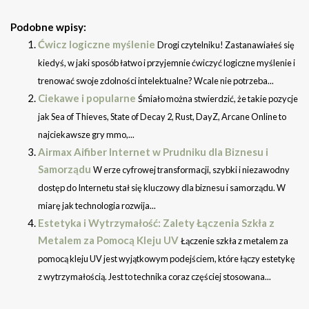
Podobne wpisy:
Ćwicz logiczne myślenie
Drogi czytelniku! Zastanawiałeś się
kiedyś, w jaki sposób łatwo i przyjemnie ćwiczyć logiczne myślenie i
trenować swoje zdolności intelektualne? Wcale nie potrzeba...
Ciekawe i popularne
Śmiało można stwierdzić, że takie pozycje
jak Sea of Thieves, State of Decay 2, Rust, DayZ, Arcane Online to
najciekawsze gry mmo,...
Airmax Aifiber Internet w Prudniku dla Biznesu i
Samorządu
W erze cyfrowej transformacji, szybki i niezawodny
dostęp do Internetu stał się kluczowy dla biznesu i samorządu. W
miarę jak technologia rozwija...
Estetyka i Wytrzymałość: Zalety Łączenia Szkła z
Metalem za Pomocą Kleju UV
Łączenie szkła z metalem za
pomocą kleju UV jest wyjątkowym podejściem, które łączy estetykę
z wytrzymałością. Jest to technika coraz częściej stosowana...