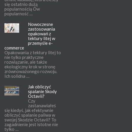
się ostatnio dużą
popularnością Ów
popularność …
Nowoczesne
zastosowania
opakowań z
tektury litej w
przemyśle e-
commerce
Opakowania z tektury litej to
nie tylko praktyczne
rozwiązanie, ale także
ekologiczny krok w stronę
zrównoważonego rozwoju.
Ich solidna …
Jak obliczyć
spalanie Skody
Octavii?
Czy
zastanawiałeś
się kiedyś, jak efektywnie
obliczyć spalanie paliwa w
swojej Skodzie Octavii? To
zagadnienie jest istotne nie
tylko …