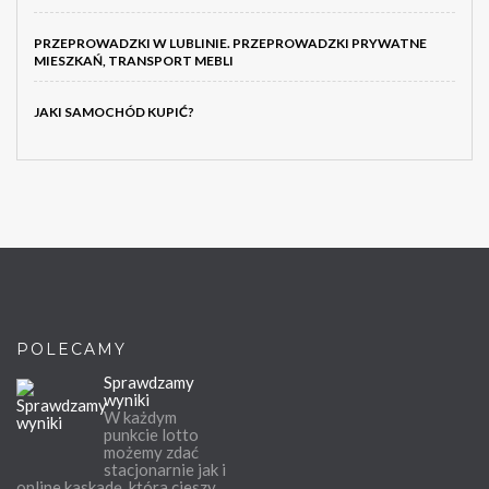
PRZEPROWADZKI W LUBLINIE. PRZEPROWADZKI PRYWATNE
MIESZKAŃ, TRANSPORT MEBLI
JAKI SAMOCHÓD KUPIĆ?
POLECAMY
Sprawdzamy
wyniki
W każdym
punkcie lotto
możemy zdać
stacjonarnie jak i
online kaskadę, która cieszy