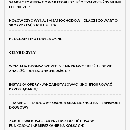
SAMOLOTY A380 – CO WARTO WIEDZIEĆ O TYM POTĘŻNYM LINII
LOTNICZEJ?
HOŁOWCZYC WYNAJEM SAMOCHODÓW – DLACZEGO WARTO
SKORZYSTAĆ Z ICH USŁUG?
PROGRAMY MOTORYZACYJNE
CENY BENZYNY
WYMIANA OPON W SZCZECINIE NA PRAWOBRZEŻU – GDZIE
ZNALEŹĆ PROFESJONALNE USŁUGI?
INSTALKA OPERY – JAK ZAINSTALOWAĆ I SKONFIGUROWAĆ
PRZEGLĄDARKĘ?
TRANSPORT DROGOWY OSÓB, A BRAK LICENCJI NA TRANSPORT
DROGOWY
ZABUDOWA BUSA – JAK PRZEKSZTAŁCIĆ BUSA W
FUNKCJONALNE MIESZKANIE NA KÓŁKACH?