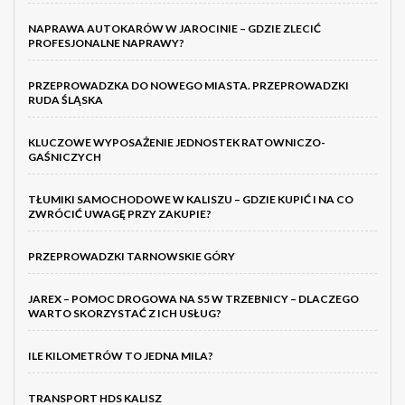
NAPRAWA AUTOKARÓW W JAROCINIE – GDZIE ZLECIĆ
PROFESJONALNE NAPRAWY?
PRZEPROWADZKA DO NOWEGO MIASTA. PRZEPROWADZKI
RUDA ŚLĄSKA
KLUCZOWE WYPOSAŻENIE JEDNOSTEK RATOWNICZO-
GAŚNICZYCH
TŁUMIKI SAMOCHODOWE W KALISZU – GDZIE KUPIĆ I NA CO
ZWRÓCIĆ UWAGĘ PRZY ZAKUPIE?
PRZEPROWADZKI TARNOWSKIE GÓRY
JAREX – POMOC DROGOWA NA S5 W TRZEBNICY – DLACZEGO
WARTO SKORZYSTAĆ Z ICH USŁUG?
ILE KILOMETRÓW TO JEDNA MILA?
TRANSPORT HDS KALISZ