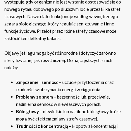
występuje, gdy organizm nie jest w stanie dostosować się do
nowego rytmu dobowego po dłuższym locie przez kilka stref
czasowych. Nasze ciało funkcjonuje według wewnętrznego
zegara biologicznego, który reguluje sen, czuwanie i inne
funkcje życiowe. Przelot przez różne strefy czasowe może
zakłócić ten delikatny balans.
Objawy jet lagu mogą być różnorodne i dotyczyć zarówno
sfery fizycznej, jak i psychicznej. Do najczęstszych z nich
należą:
Zmęczenie i senność
– uczucie przytłoczenia oraz
trudności w utrzymaniu energii w ciągu dnia.
Problemy ze snem
– bezsenność lub, przeciwnie,
nadmierna senność w niewłaściwych porach.
Bóle głowy
– niewielkie lub nasilone bóle głowy, które
mogą być efektem zmiany strefy czasowej.
Trudności z koncentracją
– kłopoty z koncentracją i