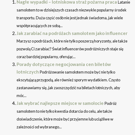
Nagłe wypadki – lotniskowa straż pożarna praca
Latanie
samolotem to w dzisiejszych czasach niezwykle popularny środek
transportu. Duża część osób nie jest jednak świadoma, jak wiele
współpracujących ze sobą...
Jak zarabiać na podróżach samolotem jako influencer
Marzysz o podróżach, które nie tylko poszerzą horyzonty, ale także
pozwolą Ci zarabiać? Świat influencerów podróżniczych staje się
coraz bardziej popularny, oferując...
Porady dotyczące negocjowania cen biletów
lotniczych
Podróżowanie samolotem może być nie tylko
ekscytującą przygodą, ale również sporym wydatkiem. Często
zastanawiamy się, jak zaoszczędzić na biletach lotniczych, aby
móc...
Jak wybrać najlepsze miejsce w samolocie
Podróż
samolotem to nie tylko kwestia dotarcia do celu, ale także
doświadczenie, które może być przyjemne lub uciążliwe w
zależności od wybranego...