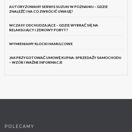
AUTORYZOWANY SERWIS SUZUKI W POZNANIU – GDZIE
ZNALEŹĆ I NA CO ZWRÓCIĆ UWAGĘ?
WCZASY ODCHUDZAJĄCE – GDZIE WYBRAĆ SIĘ NA
RELAKSUJĄCY I ZDROWY POBYT?
WYMIENIAMY KLOCKI HAMULCOWE
JAK PRZYGOTOWAĆ UMOWĘ KUPNA-SPRZEDAŻY SAMOCHODU
– WZÓR I WAŻNE INFORMACJE
POLECAMY