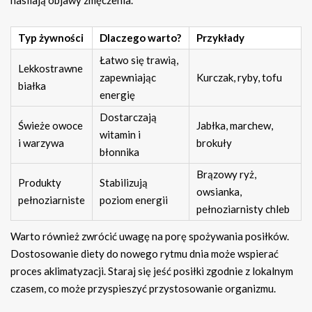
nasilają objawy zmęczenia.
Typ żywności
Dlaczego warto?
Przykłady
Łatwo się trawią,
Lekkostrawne
zapewniając
Kurczak, ryby, tofu
białka
energię
Dostarczają
Świeże owoce
Jabłka, marchew,
witamin i
i warzywa
brokuły
błonnika
Brązowy ryż,
Produkty
Stabilizują
owsianka,
pełnoziarniste
poziom energii
pełnoziarnisty chleb
Warto również zwrócić uwagę na porę spożywania posiłków.
Dostosowanie diety do nowego rytmu dnia może wspierać
proces aklimatyzacji. Staraj się jeść posiłki zgodnie z lokalnym
czasem, co może przyspieszyć przystosowanie organizmu.