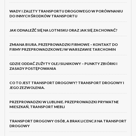
WADY I ZALETY TRANSPORTU DROGOWEGO W PORÓWNANIU
DO INNYCH ŚRODKÓW TRANSPORTU
JAK ODNALEŹĆ SIĘ NA LOTNISKU ORAZ JAK SIĘ ZACHOWAĆ?
ZMIANA BIURA. PRZEPROWADZKI FIRMOWE – KONTAKT DO
FIRMY PRZEPROWADZKOWEJ W WARSZAWIE TARCHOMIN
GDZIE ODDAĆ ZUŻYTY OLEJ SILNIKOWY – PUNKTY ZBIÓRKI I
ZASADY POSTĘPOWANIA
CO TO JEST TRANSPORT DROGOWY? TRANSPORT DROGOWY I
JEGO ZEZWOLENIA.
PRZEPROWADZKI W LUBLINIE. PRZEPROWADZKI PRYWATNE
MIESZKAŃ, TRANSPORT MEBLI
TRANSPORT DROGOWY OSÓB, A BRAK LICENCJI NA TRANSPORT
DROGOWY