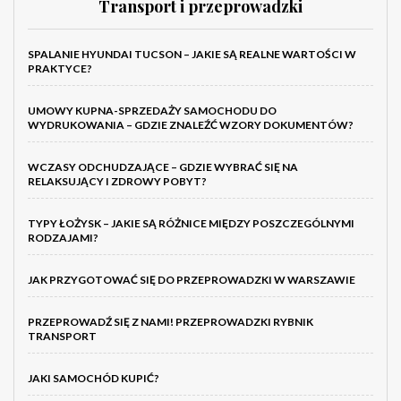
Transport i przeprowadzki
SPALANIE HYUNDAI TUCSON – JAKIE SĄ REALNE WARTOŚCI W
PRAKTYCE?
UMOWY KUPNA-SPRZEDAŻY SAMOCHODU DO
WYDRUKOWANIA – GDZIE ZNALEŹĆ WZORY DOKUMENTÓW?
WCZASY ODCHUDZAJĄCE – GDZIE WYBRAĆ SIĘ NA
RELAKSUJĄCY I ZDROWY POBYT?
TYPY ŁOŻYSK – JAKIE SĄ RÓŻNICE MIĘDZY POSZCZEGÓLNYMI
RODZAJAMI?
JAK PRZYGOTOWAĆ SIĘ DO PRZEPROWADZKI W WARSZAWIE
PRZEPROWADŹ SIĘ Z NAMI! PRZEPROWADZKI RYBNIK
TRANSPORT
JAKI SAMOCHÓD KUPIĆ?