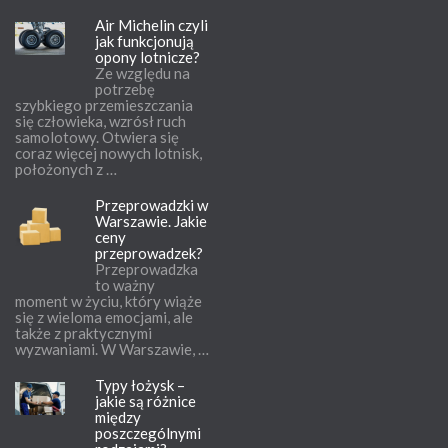
Air Michelin czyli
jak funkcjonują
opony lotnicze?
Ze względu na
potrzebę
szybkiego przemieszczania
się człowieka, wzrósł ruch
samolotowy. Otwiera się
coraz więcej nowych lotnisk,
położonych z …
Przeprowadzki w
Warszawie. Jakie
ceny
przeprowadzek?
Przeprowadzka
to ważny
moment w życiu, który wiąże
się z wieloma emocjami, ale
także z praktycznymi
wyzwaniami. W Warszawie, …
Typy łożysk –
jakie są różnice
między
poszczególnymi