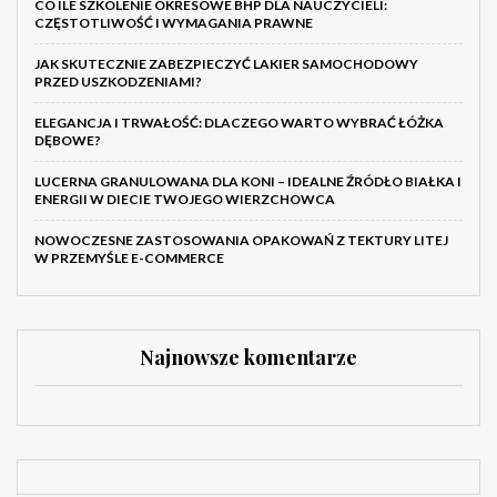
CO ILE SZKOLENIE OKRESOWE BHP DLA NAUCZYCIELI:
CZĘSTOTLIWOŚĆ I WYMAGANIA PRAWNE
JAK SKUTECZNIE ZABEZPIECZYĆ LAKIER SAMOCHODOWY
PRZED USZKODZENIAMI?
ELEGANCJA I TRWAŁOŚĆ: DLACZEGO WARTO WYBRAĆ ŁÓŻKA
DĘBOWE?
LUCERNA GRANULOWANA DLA KONI – IDEALNE ŹRÓDŁO BIAŁKA I
ENERGII W DIECIE TWOJEGO WIERZCHOWCA
NOWOCZESNE ZASTOSOWANIA OPAKOWAŃ Z TEKTURY LITEJ
W PRZEMYŚLE E-COMMERCE
Najnowsze komentarze