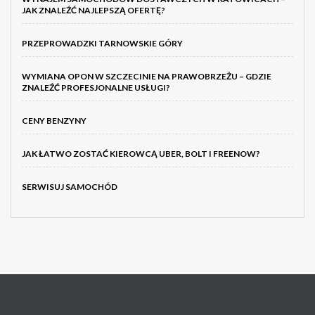
JAK ZNALEŹĆ NAJLEPSZĄ OFERTĘ?
PRZEPROWADZKI TARNOWSKIE GÓRY
WYMIANA OPON W SZCZECINIE NA PRAWOBRZEŻU – GDZIE
ZNALEŹĆ PROFESJONALNE USŁUGI?
CENY BENZYNY
JAK ŁATWO ZOSTAĆ KIEROWCĄ UBER, BOLT I FREENOW?
SERWISUJ SAMOCHÓD