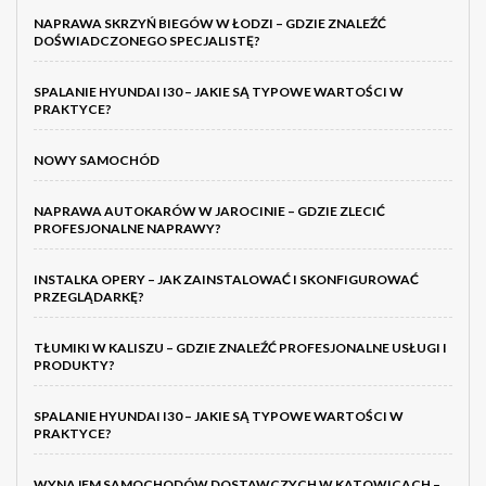
NAPRAWA SKRZYŃ BIEGÓW W ŁODZI – GDZIE ZNALEŹĆ
DOŚWIADCZONEGO SPECJALISTĘ?
SPALANIE HYUNDAI I30 – JAKIE SĄ TYPOWE WARTOŚCI W
PRAKTYCE?
NOWY SAMOCHÓD
NAPRAWA AUTOKARÓW W JAROCINIE – GDZIE ZLECIĆ
PROFESJONALNE NAPRAWY?
INSTALKA OPERY – JAK ZAINSTALOWAĆ I SKONFIGUROWAĆ
PRZEGLĄDARKĘ?
TŁUMIKI W KALISZU – GDZIE ZNALEŹĆ PROFESJONALNE USŁUGI I
PRODUKTY?
SPALANIE HYUNDAI I30 – JAKIE SĄ TYPOWE WARTOŚCI W
PRAKTYCE?
WYNAJEM SAMOCHODÓW DOSTAWCZYCH W KATOWICACH –