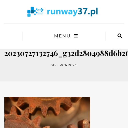
MENU
20230727132746_g32d2804988d6b26
28 LIPCA 2023