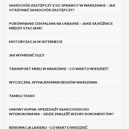
SAMOCHÓD ZASTĘPCZY Z OC SPRAWCY W WARSZAWIE – JAK
OTRZYMAĆ SAMOCHÓD ZASTĘPCZY?
PORÓWNANIE CEN PALIWA NA UKRAINIE – JAKIE SĄ RÓŻNICE
MIĘDZY STACJAMI?
MOTORYZACJA W INTERNECIE
JAK WYMIENIĆ OLEJ?
TRANSPORT MEBLI W KRAKOWIE – CO WARTO WIEDZIEĆ?
WYCIECZKA. WYNAJEM MIKROBUSÓW WARSZAWA
TANKUJ TANIO
UMOWY KUPNA-SPRZEDAŻY SAMOCHODU DO
WYDRUKOWANIA – GDZIE ZNALEŹĆ WZORY DOKUMENTÓW?
RENOWACJA LAKIERU – CO WARTO WIEDZIEĆ