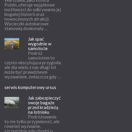
Warszawa, jako stolica
Polski, oferuje wyjątkowe
możliwości do odkrywania jej
bogatej historii oraz
nowoczesnych atrakcji.
Wycieczki autokarowe
stanowią doskonały …
Jak spać
wygodnie w
samolocie
Podróż
samolotem to
często ekscytująca przygoda,
ale dla wielu z nas długi lot
może być prawdziwym
wyzwaniem, zwłaszcza gdy …
serwis komputerowy ursus
Jak zabezpieczyć
swoje bagaże
przed kradzieżą
na lotnisku
Podróżowanie
to nie tylko przyjemność, ale
również wyzwanie,
szczególnie gdy chodzi o