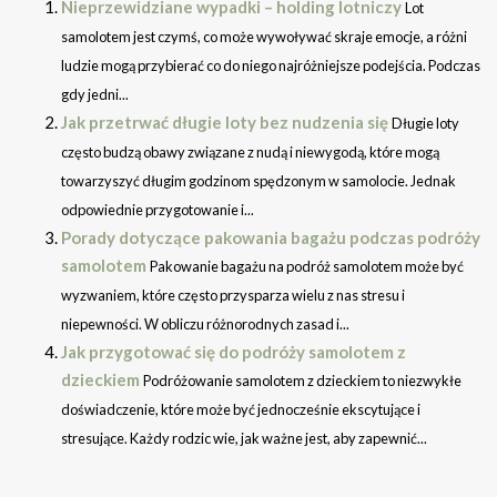
Nieprzewidziane wypadki – holding lotniczy
Lot
samolotem jest czymś, co może wywoływać skraje emocje, a różni
ludzie mogą przybierać co do niego najróżniejsze podejścia. Podczas
gdy jedni...
Jak przetrwać długie loty bez nudzenia się
Długie loty
często budzą obawy związane z nudą i niewygodą, które mogą
towarzyszyć długim godzinom spędzonym w samolocie. Jednak
odpowiednie przygotowanie i...
Porady dotyczące pakowania bagażu podczas podróży
samolotem
Pakowanie bagażu na podróż samolotem może być
wyzwaniem, które często przysparza wielu z nas stresu i
niepewności. W obliczu różnorodnych zasad i...
Jak przygotować się do podróży samolotem z
dzieckiem
Podróżowanie samolotem z dzieckiem to niezwykłe
doświadczenie, które może być jednocześnie ekscytujące i
stresujące. Każdy rodzic wie, jak ważne jest, aby zapewnić...