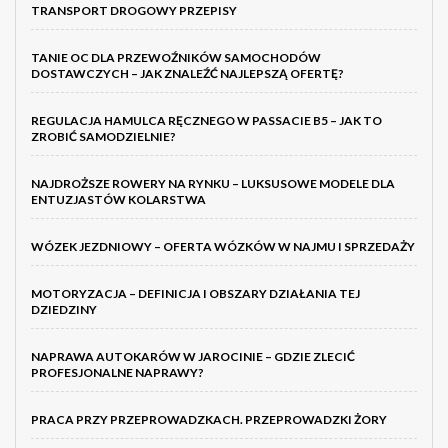
TRANSPORT DROGOWY PRZEPISY
TANIE OC DLA PRZEWOŹNIKÓW SAMOCHODÓW
DOSTAWCZYCH – JAK ZNALEŹĆ NAJLEPSZĄ OFERTĘ?
REGULACJA HAMULCA RĘCZNEGO W PASSACIE B5 – JAK TO
ZROBIĆ SAMODZIELNIE?
NAJDROŻSZE ROWERY NA RYNKU – LUKSUSOWE MODELE DLA
ENTUZJASTÓW KOLARSTWA
WÓZEK JEZDNIOWY – OFERTA WÓZKÓW W NAJMU I SPRZEDAŻY
MOTORYZACJA – DEFINICJA I OBSZARY DZIAŁANIA TEJ
DZIEDZINY
NAPRAWA AUTOKARÓW W JAROCINIE – GDZIE ZLECIĆ
PROFESJONALNE NAPRAWY?
PRACA PRZY PRZEPROWADZKACH. PRZEPROWADZKI ŻORY